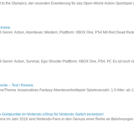
to the Olympics, der neuesten Erweiterung für das Open-World-Action-Sportspiel w
Review
Genre: Action, Abenteuer, Western, Plattform: XBOX One, PS4 Mit Red Dead Redem
w
enre: Action, Survival, Ego-Shooter Plattform: XBOX One, PS4, PC Es ist noch nic
lerde – Test / Review
e/Thema: kooperatives Fantasy-Abenteuerbrettspiel Spieleranzahl: 1-5 Alter: ab 12
o-Goldpunkte im Nintendo eShop für Nintendo Switch einsetzen!
vice im Jahr 2016 sind Nintendo-Fans in den Genuss einer Reihe an Belohnungen 