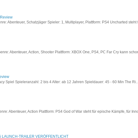
/ Review
: Abenteuer, Schatzjäger Spieler: 1, Multiplayer, Plattform: PS4 Uncharted steht fü
re: Abenteuer, Action, Shooter Plattform: XBOX One, PS4, PC Far Cry kann schon a
Review
acy Spiel Spieleranzahl: 2 bis 4 Alter: ab 12 Jahren Spieldauer: 45 - 60 Min The Ri..
re: Abenteuer, Action Plattform: PS4 God of War steht für epische Kämpfe, für Inno
S LAUNCH-TRAILER VERÖFFENTLICHT