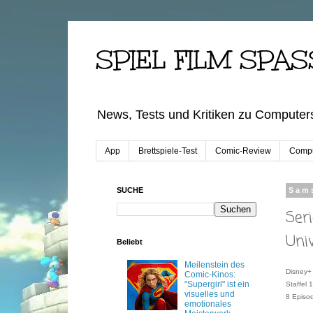
SPIEL FILM SPAS
News, Tests und Kritiken zu Computers
App
Brettspiele-Test
Comic-Review
Compu
SUCHE
Sams
Ser
Uni
Beliebt
Meilenstein des
Disney+
Comic-Kinos:
"Supergirl" ist ein
Staffel 1
visuelles und
8 Episo
emotionales