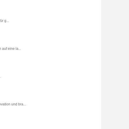
r g...
uf eine la...
.
vation und bra...