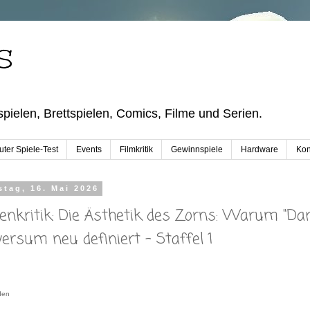
S
pielen, Brettspielen, Comics, Filme und Serien.
ter Spiele-Test
Events
Filmkritik
Gewinnspiele
Hardware
Kon
tag, 16. Mai 2026
ienkritik: Die Ästhetik des Zorns: Warum "D
versum neu definiert - Staffel 1
den