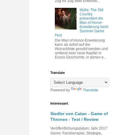
Zug für Zug zwei Entschei...
Mafia: The Old
Country
präsentiert die
Man of Honor-
Erweiterung beim
Summer Game
Fest
Die Man of Honor-Erweiterung
kann ab sofort auf die
Wunschliste gesetzt werden und
umfasst zwei neue Kapitel in
Enzos Geschichte, in denen e...
Translate
Powered by
Translate
Interessant
Siedler von Catan - Game of
Thrones - Test / Review
Veröffentlichungsdatum: Jahr 2017
Genre: Familienspiel, Strategie,