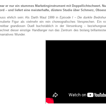
war er nur ein stummes Marketinginstrument mit Doppellichtschwert. Nu
ord – und liefert eine meisterhafte, düstere Studie über Schmerz, Obses
ss ehrlich sein: Als Darth Maul 1999 in
Episode I – Die dunkle Bedrohu
mulierte Figur als vielmehr ein rein choreografisches Versprechen. Ein
treitbar grandiosen Duell buchstäblich in der Versenkung – beziehung
echnet dieser einstige Handlanger nun das Zentrum des bislang brillantesten
 narratives Wunder.