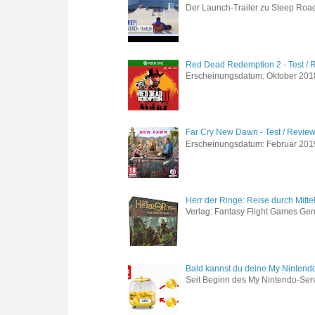
Der Launch-Trailer zu Steep Road 
Red Dead Redemption 2 - Test / 
Erscheinungsdatum: Oktober 2018 
Far Cry New Dawn - Test / Revie
Erscheinungsdatum: Februar 2019 G
Herr der Ringe: Reise durch Mitte
Verlag: Fantasy Flight Games Genr
Bald kannst du deine My Nintend
Seit Beginn des My Nintendo-Ser