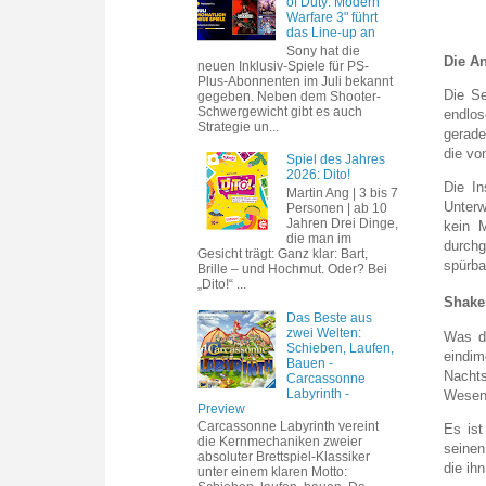
of Duty: Modern
Warfare 3" führt
das Line-up an
Sony hat die
Die A
neuen Inklusiv-Spiele für PS-
Plus-Abonnenten im Juli bekannt
Die Se
gegeben. Neben dem Shooter-
Schwergewicht gibt es auch
endlo
Strategie un...
gerade
die vo
Spiel des Jahres
2026: Dito!
Die In
Martin Ang | 3 bis 7
Unterw
Personen | ab 10
Jahren Drei Dinge,
kein M
die man im
durchg
Gesicht trägt: Ganz klar: Bart,
spürba
Brille – und Hochmut. Oder? Bei
„Dito!“ ...
Shake
Das Beste aus
zwei Welten:
Was da
Schieben, Laufen,
eindim
Bauen -
Nacht
Carcassonne
Labyrinth -
Wesent
Preview
Carcassonne Labyrinth vereint
Es ist
die Kernmechaniken zweier
seinen
absoluter Brettspiel-Klassiker
die ih
unter einem klaren Motto: