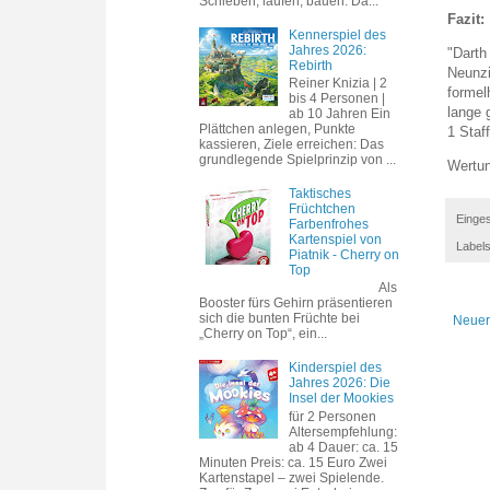
Schieben, laufen, bauen. Da...
Fazit:
Kennerspiel des
Jahres 2026:
"Dart
Rebirth
Neunzi
Reiner Knizia | 2
formel
bis 4 Personen |
lange 
ab 10 Jahren Ein
Plättchen anlegen, Punkte
1 Staff
kassieren, Ziele erreichen: Das
grundlegende Spielprinzip von ...
Wertun
Taktisches
Früchtchen
Einges
Farbenfrohes
Kartenspiel von
Label
Piatnik - Cherry on
Top
Als
Booster fürs Gehirn präsentieren
sich die bunten Früchte bei
Neuer
„Cherry on Top“, ein...
Kinderspiel des
Jahres 2026: Die
Insel der Mookies
für 2 Personen
Altersempfehlung:
ab 4 Dauer: ca. 15
Minuten Preis: ca. 15 Euro Zwei
Kartenstapel – zwei Spielende.