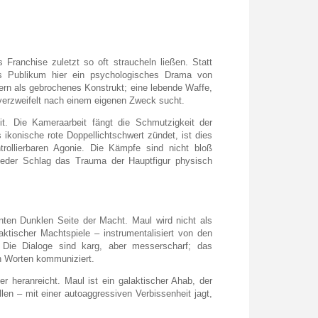
 Franchise zuletzt so oft straucheln ließen. Statt
s Publikum hier ein psychologisches Drama von
ndern als gebrochenes Konstrukt; eine lebende Waffe,
 verzweifelt nach einem eigenen Zweck sucht.
it. Die Kameraarbeit fängt die Schmutzigkeit der
s ikonische rote Doppellichtschwert zündet, ist dies
rollierbaren Agonie. Die Kämpfe sind nicht bloß
 jeder Schlag das Trauma der Hauptfigur physisch
nten Dunklen Seite der Macht. Maul wird nicht als
ktischer Machtspiele – instrumentalisiert von den
 Die Dialoge sind karg, aber messerscharf; das
n Worten kommuniziert.
er heranreicht. Maul ist ein galaktischer Ahab, der
en – mit einer autoaggressiven Verbissenheit jagt,