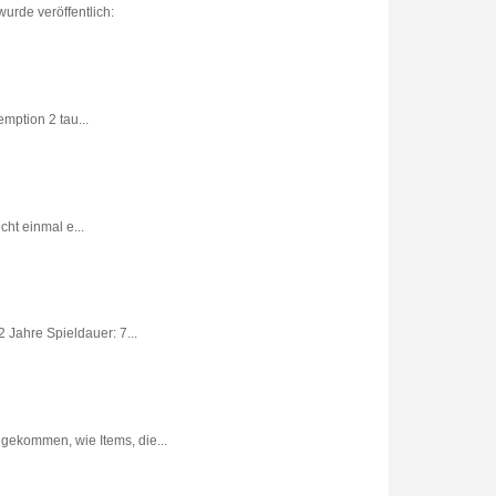
urde veröffentlich:
ption 2 tau...
ht einmal e...
 Jahre Spieldauer: 7...
gekommen, wie Items, die...