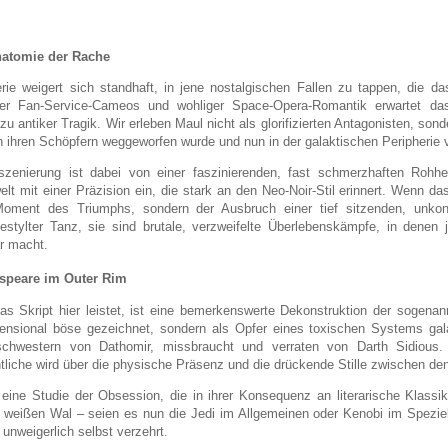
natomie der Rache
rie weigert sich standhaft, in jene nostalgischen Fallen zu tappen, die das
ser Fan-Service-Cameos und wohliger Space-Opera-Romantik erwartet da
zu antiker Tragik. Wir erleben Maul nicht als glorifizierten Antagonisten, so
n ihren Schöpfern weggeworfen wurde und nun in der galaktischen Peripherie
szenierung ist dabei von einer faszinierenden, fast schmerzhaften Rohhe
elt mit einer Präzision ein, die stark an den Neo-Noir-Stil erinnert. Wenn da
oment des Triumphs, sondern der Ausbruch einer tief sitzenden, unkont
estylter Tanz, sie sind brutale, verzweifelte Überlebenskämpfe, in denen
r macht.
speare im Outer Rim
s Skript hier leistet, ist eine bemerkenswerte Dekonstruktion der sogenan
ensional böse gezeichnet, sondern als Opfer eines toxischen Systems gala
schwestern von Dathomir, missbraucht und verraten von Darth Sidious.
liche wird über die physische Präsenz und die drückende Stille zwischen de
 eine Studie der Obsession, die in ihrer Konsequenz an literarische Klassik
 weißen Wal – seien es nun die Jedi im Allgemeinen oder Kenobi im Speziell
n unweigerlich selbst verzehrt.