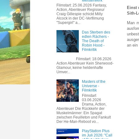
Meisterwerk
Filmstart: 25.06.2026 Fantasy,
Einst 
Action, Abenteuer Regisseur
Sith-L
Craig Gillespie schickt Milly
Alcock in der DC-Verfilmung
"Supergirl" a...
Man mu
ausfor
Das Sterben des
unbes
edlen Rächers -
ausger
The Death of
an ein
Robin Hood -
Filmkritik
Filmstart: 18.06.2026
Action Abenteuer Kein Sherwood-
Glamour, keine heldenhafte
Umver...
Masters of the
Universe -
Filmkritik
Filmstart
03.06.2026
Drama, Action,
Abenteuer Die Rückkehr der
Muskelmänner: Ein Spagat
zwischen Feuilleton und Fankult
Der He-Man-Reboot vo...
PlayStation Plus
im Juli 2026: "Call