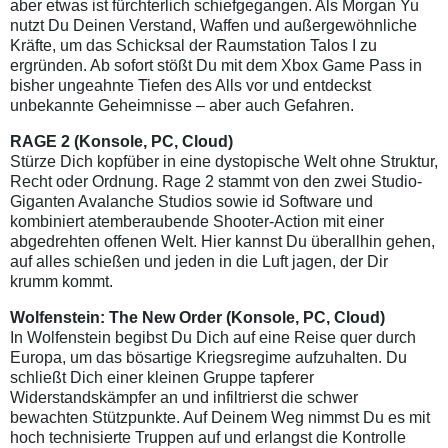
aber etwas ist fürchterlich schiefgegangen. Als Morgan Yu
nutzt Du Deinen Verstand, Waffen und außergewöhnliche
Kräfte, um das Schicksal der Raumstation Talos I zu
ergründen. Ab sofort stößt Du mit dem Xbox Game Pass in
bisher ungeahnte Tiefen des Alls vor und entdeckst
unbekannte Geheimnisse – aber auch Gefahren.
RAGE 2
(Konsole, PC, Cloud)
Stürze Dich kopfüber in eine dystopische Welt ohne Struktur,
Recht oder Ordnung. Rage 2 stammt von den zwei Studio-
Giganten Avalanche Studios sowie id Software und
kombiniert atemberaubende Shooter-Action mit einer
abgedrehten offenen Welt. Hier kannst Du überallhin gehen,
auf alles schießen und jeden in die Luft jagen, der Dir
krumm kommt.
Wolfenstein: The New Order
(Konsole, PC, Cloud)
In Wolfenstein begibst Du Dich auf eine Reise quer durch
Europa, um das bösartige Kriegsregime aufzuhalten. Du
schließt Dich einer kleinen Gruppe tapferer
Widerstandskämpfer an und infiltrierst die schwer
bewachten Stützpunkte. Auf Deinem Weg nimmst Du es mit
hoch technisierte Truppen auf und erlangst die Kontrolle