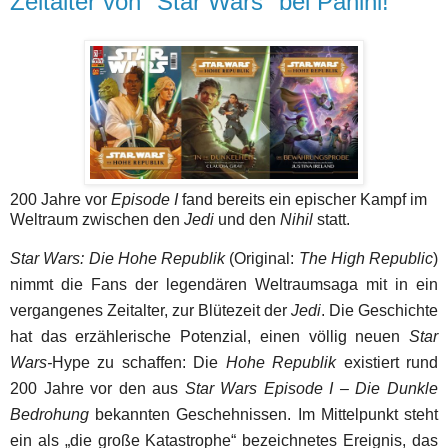
Zeitalter von "Star Wars" bei Panini!
200 Jahre vor
Episode I
fand bereits ein epischer Kampf im
Weltraum zwischen den
Jedi
und den
Nihil
statt.
Star Wars: Die Hohe Republik
(Original:
The High Republic
)
nimmt die Fans der legendären Weltraumsaga mit in ein
vergangenes Zeitalter, zur Blütezeit der
Jedi
. Die Geschichte
hat das erzählerische Potenzial, einen völlig neuen
Star
Wars-
Hype zu schaffen: Die
Hohe Republik
existiert rund
200 Jahre vor den aus
Star Wars Episode I – Die Dunkle
Bedrohung
bekannten Geschehnissen. Im Mittelpunkt steht
ein als „die große Katastrophe“ bezeichnetes Ereignis, das