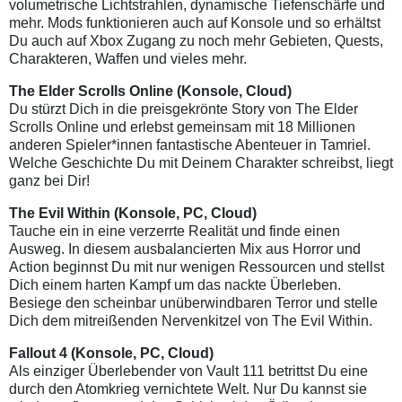
volumetrische Lichtstrahlen, dynamische Tiefenschärfe und
mehr. Mods funktionieren auch auf Konsole und so erhältst
Du auch auf Xbox Zugang zu noch mehr Gebieten, Quests,
Charakteren, Waffen und vieles mehr.
The Elder Scrolls Online
(Konsole, Cloud)
Du stürzt Dich in die preisgekrönte Story von The Elder
Scrolls Online und erlebst gemeinsam mit 18 Millionen
anderen Spieler*innen fantastische Abenteuer in Tamriel.
Welche Geschichte Du mit Deinem Charakter schreibst, liegt
ganz bei Dir!
The Evil Within
(Konsole, PC, Cloud)
Tauche ein in eine verzerrte Realität und finde einen
Ausweg. In diesem ausbalancierten Mix aus Horror und
Action beginnst Du mit nur wenigen Ressourcen und stellst
Dich einem harten Kampf um das nackte Überleben.
Besiege den scheinbar unüberwindbaren Terror und stelle
Dich dem mitreißenden Nervenkitzel von The Evil Within.
Fallout 4
(Konsole, PC, Cloud)
Als einziger Überlebender von Vault 111 betrittst Du eine
durch den Atomkrieg vernichtete Welt. Nur Du kannst sie