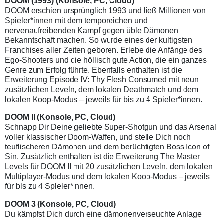
DOOM (1993)
(Konsole, PC, Cloud)
DOOM erschien ursprünglich 1993 und ließ Millionen von
Spieler*innen mit dem temporeichen und
nervenaufreibenden Kampf gegen üble Dämonen
Bekanntschaft machen. So wurde eines der kultigsten
Franchises aller Zeiten geboren. Erlebe die Anfänge des
Ego-Shooters und die höllisch gute Action, die ein ganzes
Genre zum Erfolg führte. Ebenfalls enthalten ist die
Erweiterung Episode IV: Thy Flesh Consumed mit neun
zusätzlichen Leveln, dem lokalen Deathmatch und dem
lokalen Koop-Modus – jeweils für bis zu 4 Spieler*innen.
DOOM II
(Konsole, PC, Cloud)
Schnapp Dir Deine geliebte Super-Shotgun und das Arsenal
voller klassischer Doom-Waffen, und stelle Dich noch
teuflischeren Dämonen und dem berüchtigten Boss Icon of
Sin. Zusätzlich enthalten ist die Erweiterung The Master
Levels für DOOM II mit 20 zusätzlichen Leveln, dem lokalen
Multiplayer-Modus und dem lokalen Koop-Modus – jeweils
für bis zu 4 Spieler*innen.
DOOM 3
(Konsole, PC, Cloud)
Du kämpfst Dich durch eine dämonenverseuchte Anlage