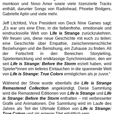
mxmtoon und Novo Amor sowie viele lizenzierte Tracks
enthält, darunter Songs von Radiohead, Phoebe Bridgers,
Gabrielle Aplin und viele mehr.
Jeff Litchford, Vice President von Deck Nine Games sagt:
„Es war uns eine Ehre, in die farbenfrohe, emotionale und
eindrucksvolle Welt von
Life is Strange
zurückzukehren.
Wir freuen uns, diese neue Geschichte mit euch zu teilen:
eine Geschichte über Empathie, zwischenmenschliche
Beziehungen und die Bemühung, ein Zuhause zu finden. All
der Fortschritt in den Bereichen Storytelling,
Spielentwicklung und erstklassige Synchronisation, den wir
seit
Life is Strange: Before the Storm
erzielt haben, wird
Spieler*innen ein tieferes Eintauchen in die spannende Welt
von
Life is Strange: True Colors
ermöglichen als je zuvor.“
Während der Show wurde ebenfalls die
Life is Strange
Remastered Collection
angekündigt. Diese Sammlung
wird die Remastered Editionen von
Life is Strange
und
Life
is Strange: Before the Storm
enthalten – mit verbesserter
Grafik und Animationen. Die Sammlung wird im Laufe des
Jahres als Teil der Ultimate Edition von
Life is Strange:
True Colors
und als eigener Titel erhältlich sein.