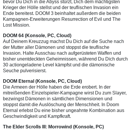
bevor Du Dich in die Abyss stürzt, Dich dem mächtigsten
Krieger der Hölle stellst und der teuflischen Invasion ein
Ende bereitest. DOOM 3 beinhaltet außerdem die beiden
Kampagnen-Erweiterungen Resurrection of Evil und The
Lost Mission.
DOOM 64
(Konsole, PC, Cloud)
Auf Deinem Kreuzzug machst Du Dich auf die Suche nach
der Mutter aller Dämonen und stoppst die teuflische
Invasion. Halte Ausschau nach aufgerüsteten Waffen und
bisher unentdeckten Geheimnissen, während Du Dich durch
30 actiongeladene Level kämpfst und die dämonische
Seuche pulverisierst.
DOOM Eternal
(Konsole, PC, Cloud)
Die Armeen der Hölle haben die Erde erobert. In der
mitreißenden Einzelspieler-Kampagne wirst Du zum Slayer,
bezwingst Dämonen in sämtlichen Dimensionen und
stoppst damit die Auslöschung der Menschheit. In Doom
Eternal erlebst Du eine bisher ungeahnte Kombination aus
Geschwindigkeit und Kampfkraft.
The Elder Scrolls III: Morrowind
(Konsole, PC)