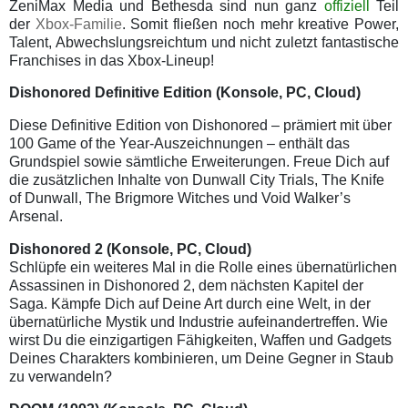
ZeniMax Media und Bethesda sind nun ganz
offiziell
Teil
der
Xbox-Familie
. Somit fließen noch mehr kreative Power,
Talent, Abwechslungsreichtum und nicht zuletzt fantastische
Franchises in das Xbox-Lineup!
Dishonored Definitive Edition
(Konsole, PC, Cloud)
Diese Definitive Edition von Dishonored – prämiert mit über
100 Game of the Year-Auszeichnungen – enthält das
Grundspiel sowie sämtliche Erweiterungen. Freue Dich auf
die zusätzlichen Inhalte von Dunwall City Trials, The Knife
of Dunwall, The Brigmore Witches und Void Walker’s
Arsenal.
Dishonored 2
(Konsole, PC, Cloud)
Schlüpfe ein weiteres Mal in die Rolle eines übernatürlichen
Assassinen in Dishonored 2, dem nächsten Kapitel der
Saga. Kämpfe Dich auf Deine Art durch eine Welt, in der
übernatürliche Mystik und Industrie aufeinandertreffen. Wie
wirst Du die einzigartigen Fähigkeiten, Waffen und Gadgets
Deines Charakters kombinieren, um Deine Gegner in Staub
zu verwandeln?