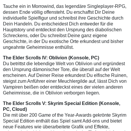
Tauche ein in Morrowind, das legendäre Singleplayer-RPG,
dessen Ende völlig offensteht. Du erschaffst Dir Deine
individuelle Spielfigur und schreibst ihre Geschichte durch
Dein Handeln. Du entscheidest Dich entweder für die
Hauptstory und entdeckst den Ursprung des diabolischen
Schreckens, oder Du schreibst Deine ganz eigene
Geschichte, in der Du exotische Orte erkundest und bisher
ungeahnte Geheimnisse enthüllst.
The Elder Scrolls IV: Oblivion
(Konsole, PC)
Du betrittst die lebendige Welt von Oblivion und ergründest
den Ursprung dämonischer Tore, die überall auf der Welt
erscheinen. Auf Deiner Reise erkundest Du elfische Ruinen,
steigst zum Anführer einer Meuchlergilde auf, lässt Dich von
Vampiren beißen oder entdeckst eines der vielen anderen
Geheimnisse, die in Oblivion verborgen liegen.
The Elder Scrolls V: Skyrim Special Edition
(Konsole,
PC, Cloud)
Die mit über 200 Game of the Year-Awards gekrönte Skyrim
Special Edition enthält das Spiel samt Add-ons und bietet
neue Features wie überarbeitete Grafik und Effekte,