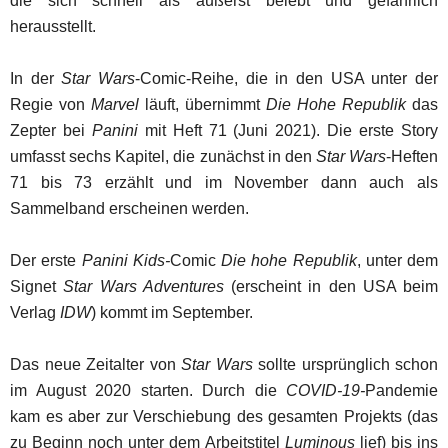
die sich schnell als äußerst belebt und gefährlich
herausstellt.
In der
Star Wars
-Comic-Reihe, die in den USA unter der
Regie von
Marvel
läuft, übernimmt
Die Hohe Republik
das
Zepter bei
Panini
mit Heft 71 (Juni 2021). Die erste Story
umfasst sechs Kapitel, die zunächst in den
Star Wars
-Heften
71 bis 73 erzählt und im November dann auch als
Sammelband erscheinen werden.
Der erste
Panini Kids-
Comic
Die hohe Republik
, unter dem
Signet
Star Wars Adventures
(erscheint in den USA beim
Verlag
IDW
) kommt im September.
Das neue Zeitalter von
Star Wars
sollte ursprünglich schon
im August 2020 starten. Durch die
COVID-19-
Pandemie
kam es aber zur Verschiebung des gesamten Projekts (das
zu Beginn noch unter dem Arbeitstitel
Luminous
lief) bis ins