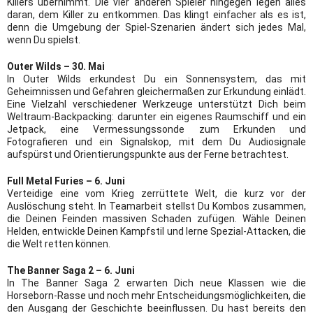
Killers übernimmt. Die vier anderen Spieler hingegen legen alles
daran, dem Killer zu entkommen. Das klingt einfacher als es ist,
denn die Umgebung der Spiel-Szenarien ändert sich jedes Mal,
wenn Du spielst.
Outer Wilds – 30. Mai
In Outer Wilds erkundest Du ein Sonnensystem, das mit
Geheimnissen und Gefahren gleichermaßen zur Erkundung einlädt.
Eine Vielzahl verschiedener Werkzeuge unterstützt Dich beim
Weltraum-Backpacking: darunter ein eigenes Raumschiff und ein
Jetpack, eine Vermessungssonde zum Erkunden und
Fotografieren und ein Signalskop, mit dem Du Audiosignale
aufspürst und Orientierungspunkte aus der Ferne betrachtest.
Full Metal Furies – 6. Juni
Verteidige eine vom Krieg zerrüttete Welt, die kurz vor der
Auslöschung steht. In Teamarbeit stellst Du Kombos zusammen,
die Deinen Feinden massiven Schaden zufügen. Wähle Deinen
Helden, entwickle Deinen Kampfstil und lerne Spezial-Attacken, die
die Welt retten können.
The Banner Saga 2 – 6. Juni
In The Banner Saga 2 erwarten Dich neue Klassen wie die
Horseborn-Rasse und noch mehr Entscheidungsmöglichkeiten, die
den Ausgang der Geschichte beeinflussen. Du hast bereits den