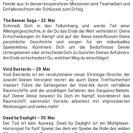
Feinde aus. In diesen kooperativen Missionen sind Teamarbeit und
Einfallsreichtum der Schlüssel zum Erfolg.
The Banner Saga – 23. Mai
Schmeiß Dich in den Fellumhang und werde Teil einer
Wikingergeschichte, in der Du das Ende der Welt verhinderst. Deine
Entscheidungen im Kampf und auf der Reise beeinflussen Deine
persönliche Geschichte und sorgen für ein individuelles
Spielerlebnis. Kümmere Dich um die Bedürfnisse Deiner
Untergebenen oder entscheide Dich zu Gunsten Deines Anführers:
Am Ende entscheidest Du, welchen Weg du einschlägst.
Void Bastards – 29. Mai
Void Bastards ist ein revolutionärer neuer Strategie-Shooter, der
sowohl Deinen Verstand testet als auch Deine Treffsicherheit
trainiert. Führe die Gefangenen der Void-Ark durch verfallene
Raumschiffe und die unzähligen Gefahren des Sargasso-Nebels.
Auf Deiner Reise beweist Du Dich im Kampf, koordinierst das
Raumschiff, sammelst Vorräte, arbeitest mit improvisierten
Werkzeugen und vieles mehr!
Dead by Daylight – 30. Mai
Der Tod ist kein Ausweg. Dead by Daylight ist ein Multiplayer-
Horrorspiel für fünf Spieler, bei dem ein Spieler die Rolle des wilden