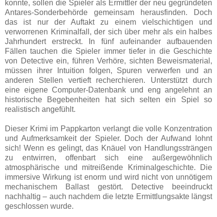
konnte, sollen die Spieler als Ermittler der neu gegründeten
Antares-Sonderbehörde gemeinsam herausfinden. Doch
das ist nur der Auftakt zu einem vielschichtigen und
verworrenen Kriminalfall, der sich über mehr als ein halbes
Jahrhundert erstreckt. In fünf aufeinander aufbauenden
Fällen tauchen die Spieler immer tiefer in die Geschichte
von Detective ein, führen Verhöre, sichten Beweismaterial,
müssen ihrer Intuition folgen, Spuren verwerfen und an
anderen Stellen vertieft recherchieren. Unterstützt durch
eine eigene Computer-Datenbank und eng angelehnt an
historische Begebenheiten hat sich selten ein Spiel so
realistisch angefühlt.
Dieser Krimi im Pappkarton verlangt die volle Konzentration
und Aufmerksamkeit der Spieler. Doch der Aufwand lohnt
sich! Wenn es gelingt, das Knäuel von Handlungssträngen
zu entwirren, offenbart sich eine außergewöhnlich
atmosphärische und mitreißende Kriminalgeschichte. Die
immersive Wirkung ist enorm und wird nicht von unnötigem
mechanischem Ballast gestört. Detective beeindruckt
nachhaltig – auch nachdem die letzte Ermittlungsakte längst
geschlossen wurde.