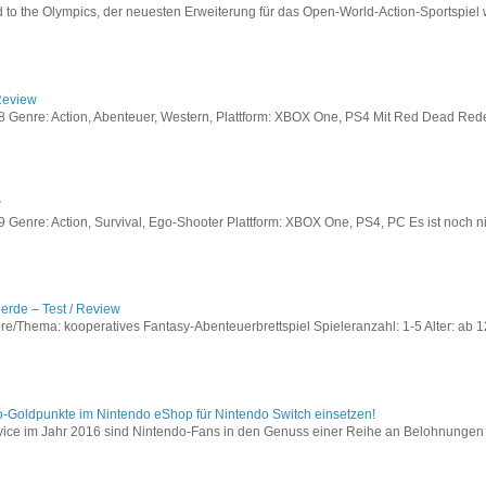
to the Olympics, der neuesten Erweiterung für das Open-World-Action-Sportspiel w
Review
Genre: Action, Abenteuer, Western, Plattform: XBOX One, PS4 Mit Red Dead Redem
w
enre: Action, Survival, Ego-Shooter Plattform: XBOX One, PS4, PC Es ist noch nic
lerde – Test / Review
e/Thema: kooperatives Fantasy-Abenteuerbrettspiel Spieleranzahl: 1-5 Alter: ab 12
o-Goldpunkte im Nintendo eShop für Nintendo Switch einsetzen!
vice im Jahr 2016 sind Nintendo-Fans in den Genuss einer Reihe an Belohnungen 