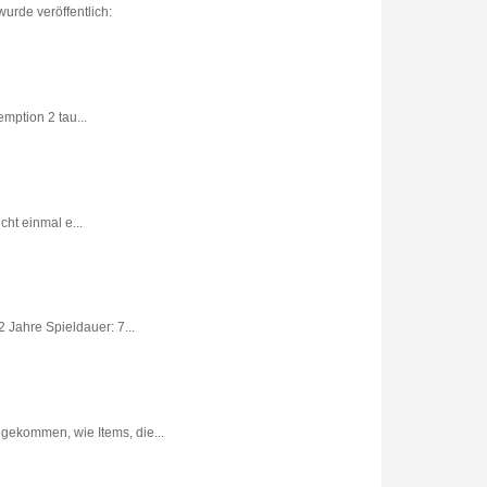
urde veröffentlich:
ption 2 tau...
ht einmal e...
 Jahre Spieldauer: 7...
gekommen, wie Items, die...