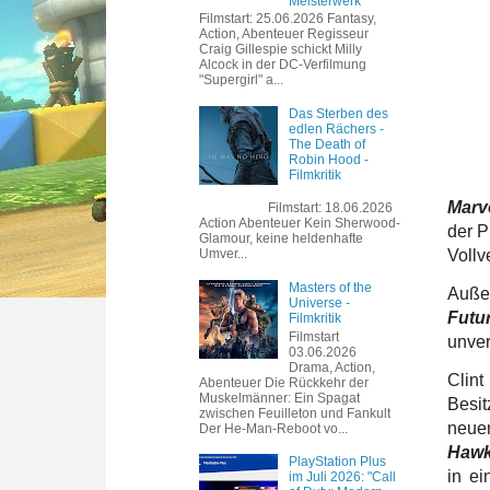
Meisterwerk
Filmstart: 25.06.2026 Fantasy,
Action, Abenteuer Regisseur
Craig Gillespie schickt Milly
Alcock in der DC-Verfilmung
"Supergirl" a...
Das Sterben des
edlen Rächers -
The Death of
Robin Hood -
Filmkritik
Marve
Filmstart: 18.06.2026
Action Abenteuer Kein Sherwood-
der P
Glamour, keine heldenhafte
Vollv
Umver...
Masters of the
Außer
Universe -
Futu
Filmkritik
Filmstart
unver
03.06.2026
Drama, Action,
Clint
Abenteuer Die Rückkehr der
Muskelmänner: Ein Spagat
Besit
zwischen Feuilleton und Fankult
neuen
Der He-Man-Reboot vo...
Hawk
PlayStation Plus
in ei
im Juli 2026: "Call