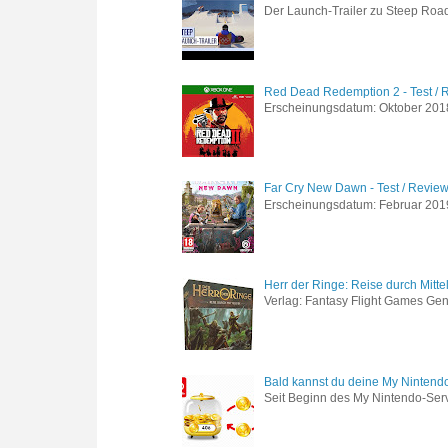
Der Launch-Trailer zu Steep Road 
Red Dead Redemption 2 - Test / 
Erscheinungsdatum: Oktober 2018 
Far Cry New Dawn - Test / Revie
Erscheinungsdatum: Februar 2019 G
Herr der Ringe: Reise durch Mitte
Verlag: Fantasy Flight Games Genr
Bald kannst du deine My Nintend
Seit Beginn des My Nintendo-Ser