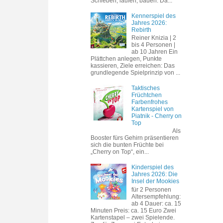
Schieben, laufen, bauen. Da...
Kennerspiel des
Jahres 2026:
Rebirth
Reiner Knizia | 2
bis 4 Personen |
ab 10 Jahren Ein
Plättchen anlegen, Punkte
kassieren, Ziele erreichen: Das
grundlegende Spielprinzip von ...
Taktisches
Früchtchen
Farbenfrohes
Kartenspiel von
Piatnik - Cherry on
Top
Als
Booster fürs Gehirn präsentieren
sich die bunten Früchte bei
„Cherry on Top“, ein...
Kinderspiel des
Jahres 2026: Die
Insel der Mookies
für 2 Personen
Altersempfehlung:
ab 4 Dauer: ca. 15
Minuten Preis: ca. 15 Euro Zwei
Kartenstapel – zwei Spielende.