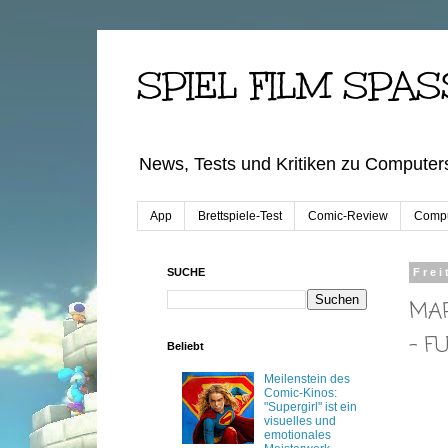
SPIEL FILM SPAS
News, Tests und Kritiken zu Computers
App
Brettspiele-Test
Comic-Review
Compu
SUCHE
Frei
MAR
– F
Beliebt
Meilenstein des
Comic-Kinos:
"Supergirl" ist ein
visuelles und
emotionales