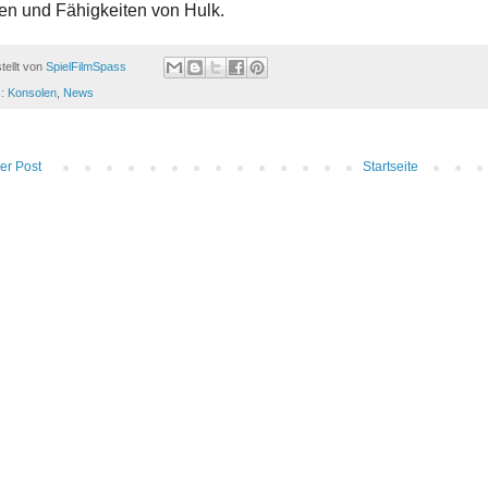
en und Fähigkeiten von Hulk.
tellt von
SpielFilmSpass
s:
Konsolen
,
News
er Post
Startseite