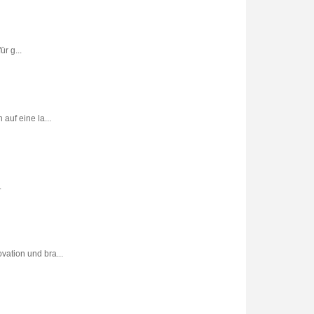
r g...
uf eine la...
.
vation und bra...