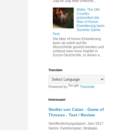
Zug für Zug zwei Entschei...
Mafia: The Old
Country
präsentiert die
Man of Honor-
Erweiterung beim
Summer Game
Fest
Die Man of Honor-Erweiterung
kann ab sofort auf die
Wunschliste gesetzt werden und
umfasst zwei neue Kapitel in
Enzos Geschichte, in denen e...
Translate
Powered by
Translate
Interessant
Siedler von Catan - Game of
Thrones - Test / Review
Veröffentlichungsdatum: Jahr 2017
Genre: Familienspiel, Strategie,