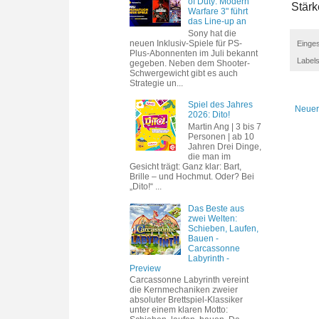
of Duty: Modern
Stärk
Warfare 3" führt
das Line-up an
Sony hat die
neuen Inklusiv-Spiele für PS-
Einges
Plus-Abonnenten im Juli bekannt
Label
gegeben. Neben dem Shooter-
Schwergewicht gibt es auch
Strategie un...
Spiel des Jahres
Neuer
2026: Dito!
Martin Ang | 3 bis 7
Personen | ab 10
Jahren Drei Dinge,
die man im
Gesicht trägt: Ganz klar: Bart,
Brille – und Hochmut. Oder? Bei
„Dito!“ ...
Das Beste aus
zwei Welten:
Schieben, Laufen,
Bauen -
Carcassonne
Labyrinth -
Preview
Carcassonne Labyrinth vereint
die Kernmechaniken zweier
absoluter Brettspiel-Klassiker
unter einem klaren Motto: