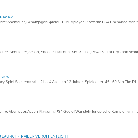
/ Review
: Abenteuer, Schatzjäger Spieler: 1, Multiplayer, Plattform: PS4 Uncharted steht fü
re: Abenteuer, Action, Shooter Plattform: XBOX One, PS4, PC Far Cry kann schon a
Review
acy Spiel Spieleranzahl: 2 bis 4 Alter: ab 12 Jahren Spieldauer: 45 - 60 Min The Ri..
re: Abenteuer, Action Plattform: PS4 God of War steht für epische Kämpfe, für Inno
S LAUNCH-TRAILER VERÖFFENTLICHT