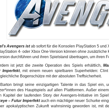
l’s Avengers ist
ab sofort für die Konsolen PlayStation 5 und 
layStation 4- oder Xbox One-Version können ohne zusätzliche 
ersion durchführen und ihren Spielstand übertragen, um ihren For
dem ist jetzt die zweite Operation des Spiels erhältlich,
Ma
r Imperfekt
, mit einem neuen spielbaren Superhelden: Clin
gleichliche Bogenschütze mit der absoluten Treffsicherheit.
 Barton bringt seine einzigartigen Talente in das Spiel ein,
zer*innen des Hauptspiels auf allen Plattformen. Außer ein
 Kapitel der laufenden Story der Avengers-Initiative im Spie
eye – Futur Imperfekt
auch ein mächtiger neuer Schurke einge
ner apokalyptischen Zukunft wahnsinnig geworden ist, mit d