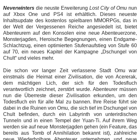
Neverwinters
die neuste Erweiterung
Lost City of Omu
nun
auf Xbox One und PS4 ist erhältlich. Dieses neueste
Inhaltsupdate des kostenlos spielbaren MMORPGs, das in
der Welt der Vergessenen Reiche angesiedelt ist, bietet
Abenteurern auf den Konsolen eine neue Abenteuerzone,
Monsterjagden, Heroische Begegnungen, einen Endgame-
Schlachtzug, einen optimierten Stufenaufstieg von Stufe 60
auf 70, ein neues Kapitel der Kampagne „Dschungel von
Chult“ und vieles mehr.
Die schon vor langer Zeit verlassene Stadt Omu war
einstmals die Heimat einer Zivilisation, die von Acererak,
dem mächtigen Lich, der sich für den Todesfluch
verantwortlich zeichnet, zerstört wurde. Abenteurer müssen
nun die Überreste dieser Zivilisation erkunden, um den
Todesfluch ein für alle Mal zu bannen. Ihre Reise führt sie
dabei in die Ruinen von Omu, die sich tief im Dschungel von
Chult befinden, durch ein Labyrinth von unterirdischen
Tunneln und in einen Tempel der Yuan-Ti. Auf ihrem Weg
werden sie auf neue Monsterjagden gehen (ein Feature, das
bereits aus Tomb of Annihilation bekannt ist), zahlreiche
neue Wiederholbare Abenteuer unternehmen und neue