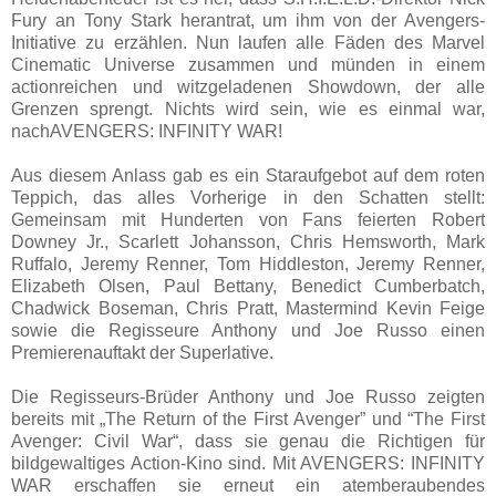
Fury an Tony Stark herantrat, um ihm von der Avengers-
Initiative zu erzählen. Nun laufen alle Fäden des Marvel
Cinematic Universe zusammen und münden in einem
actionreichen und witzgeladenen Showdown, der alle
Grenzen sprengt. Nichts wird sein, wie es einmal war,
nachAVENGERS: INFINITY WAR!
Aus diesem Anlass gab es ein Staraufgebot auf dem roten
Teppich, das alles Vorherige in den Schatten stellt:
Gemeinsam mit Hunderten von Fans feierten Robert
Downey Jr., Scarlett Johansson, Chris Hemsworth, Mark
Ruffalo, Jeremy Renner, Tom Hiddleston, Jeremy Renner,
Elizabeth Olsen, Paul Bettany, Benedict Cumberbatch,
Chadwick Boseman, Chris Pratt, Mastermind Kevin Feige
sowie die Regisseure Anthony und Joe Russo einen
Premierenauftakt der Superlative.
Die Regisseurs-Brüder Anthony und Joe Russo zeigten
bereits mit „The Return of the First Avenger” und “The First
Avenger: Civil War“, dass sie genau die Richtigen für
bildgewaltiges Action-Kino sind. Mit AVENGERS: INFINITY
WAR erschaffen sie erneut ein atemberaubendes