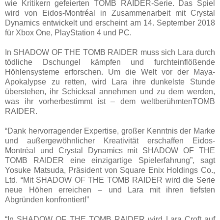
wie Kritikern gefeierten TOMB RAIDER-Serie. Das Spiel
wird von Eidos-Montréal in Zusammenarbeit mit Crystal
Dynamics entwickelt und erscheint am 14. September 2018
für Xbox One, PlayStation 4 und PC.
In SHADOW OF THE TOMB RAIDER muss sich Lara durch
tödliche Dschungel kämpfen und furchteinflößende
Höhlensysteme erforschen. Um die Welt vor der Maya-
Apokalypse zu retten, wird Lara ihre dunkelste Stunde
überstehen, ihr Schicksal annehmen und zu dem werden,
was ihr vorherbestimmt ist – dem weltberühmtenTOMB
RAIDER.
“Dank hervorragender Expertise, großer Kenntnis der Marke
und außergewöhnlicher Kreativität erschaffen Eidos-
Montréal und Crystal Dynamics mit SHADOW OF THE
TOMB RAIDER eine einzigartige Spielerfahrung”, sagt
Yosuke Matsuda, Präsident von Square Enix Holdings Co.,
Ltd. “Mit SHADOW OF THE TOMB RAIDER wird die Serie
neue Höhen erreichen – und Lara mit ihren tiefsten
Abgründen konfrontiert!”
“In SHADOW OF THE TOMB RAIDER wird Lara Croft auf