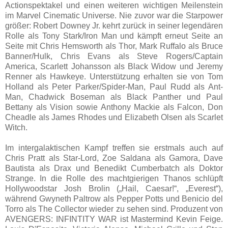
Actionspektakel und einen weiteren wichtigen Meilenstein
im Marvel Cinematic Universe. Nie zuvor war die Starpower
größer: Robert Downey Jr. kehrt zurück in seiner legendären
Rolle als Tony Stark/Iron Man und kämpft erneut Seite an
Seite mit Chris Hemsworth als Thor, Mark Ruffalo als Bruce
Banner/Hulk, Chris Evans als Steve Rogers/Captain
America, Scarlett Johansson als Black Widow und Jeremy
Renner als Hawkeye. Unterstützung erhalten sie von Tom
Holland als Peter Parker/Spider-Man, Paul Rudd als Ant-
Man, Chadwick Boseman als Black Panther und Paul
Bettany als Vision sowie Anthony Mackie als Falcon, Don
Cheadle als James Rhodes und Elizabeth Olsen als Scarlet
Witch.
Im intergalaktischen Kampf treffen sie erstmals auch auf
Chris Pratt als Star-Lord, Zoe Saldana als Gamora, Dave
Bautista als Drax und Benedikt Cumberbatch als Doktor
Strange. In die Rolle des machtgierigen Thanos schlüpft
Hollywoodstar Josh Brolin („Hail, Caesar!“, „Everest“),
während Gwyneth Paltrow als Pepper Potts und Benicio del
Torro als The Collector wieder zu sehen sind. Produzent von
AVENGERS: INFINTITY WAR ist Mastermind Kevin Feige.