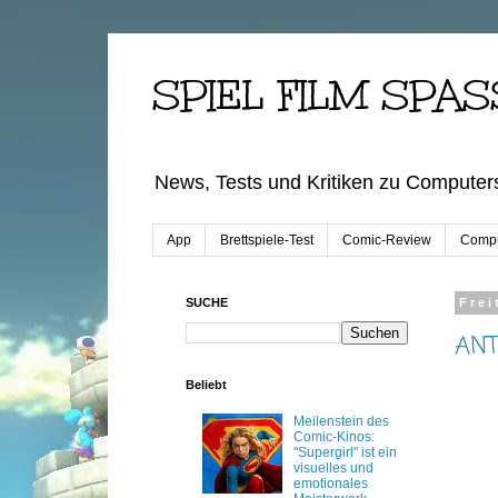
SPIEL FILM SPAS
News, Tests und Kritiken zu Computers
App
Brettspiele-Test
Comic-Review
Compu
SUCHE
Frei
ANT
Beliebt
Meilenstein des
Comic-Kinos:
"Supergirl" ist ein
visuelles und
emotionales