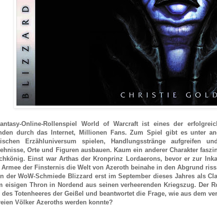
antasy-Online-Rollenspiel World of Warcraft ist eines der erfolgre
nden durch das Internet, Millionen Fans. Zum Spiel gibt es unter
tischen Erzähluniversum spielen, Handlungsstränge aufgreifen 
hnisse, Orte und Figuren ausbauen. Kaum ein anderer Charakter faszini
ichkönig. Einst war Arthas der Kronprinz Lordaerons, bevor er zur In
 Armee der Finsternis die Welt von Azeroth beinahe in den Abgrund riss.
on der WoW-Schmiede Blizzard erst im September dieses Jahres als Clas
m eisigen Thron in Nordend aus seinen verheerenden Kriegszug. Der R
e des Totenheeres der Geißel und beantwortet die Frage, wie aus dem v
freien Völker Azeroths werden konnte?