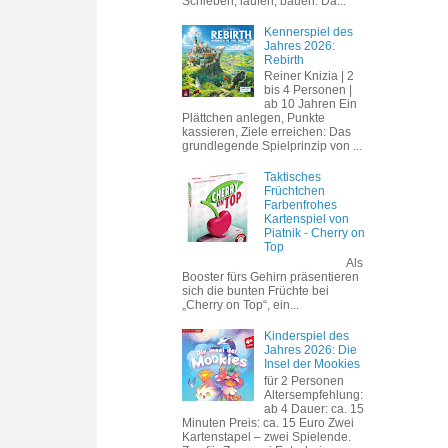
Schieben, laufen, bauen. Da...
Kennerspiel des
Jahres 2026:
Rebirth
Reiner Knizia | 2
bis 4 Personen |
ab 10 Jahren Ein
Plättchen anlegen, Punkte
kassieren, Ziele erreichen: Das
grundlegende Spielprinzip von ...
Taktisches
Früchtchen
Farbenfrohes
Kartenspiel von
Piatnik - Cherry on
Top
Als
Booster fürs Gehirn präsentieren
sich die bunten Früchte bei
„Cherry on Top“, ein...
Kinderspiel des
Jahres 2026: Die
Insel der Mookies
für 2 Personen
Altersempfehlung:
ab 4 Dauer: ca. 15
Minuten Preis: ca. 15 Euro Zwei
Kartenstapel – zwei Spielende.