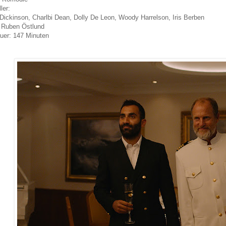
ler:
 Dickinson, Charlbi Dean, Dolly De Leon, Woody Harrelson, Iris Berben
 Ruben Östlund
uer: 147 Minuten