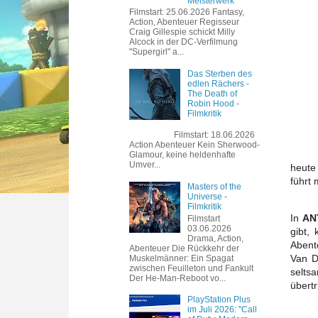
Meisterwerk
Filmstart: 25.06.2026 Fantasy,
Action, Abenteuer Regisseur
Craig Gillespie schickt Milly
Alcock in der DC-Verfilmung
"Supergirl" a...
Das Sterben des
edlen Rächers -
The Death of
Robin Hood -
Filmkritik
Filmstart: 18.06.2026
Action Abenteuer Kein Sherwood-
Glamour, keine heldenhafte
Umver...
heute 
führt 
Masters of the
Universe -
Filmkritik
In
AN
Filmstart
03.06.2026
gibt,
Drama, Action,
Abent
Abenteuer Die Rückkehr der
Van D
Muskelmänner: Ein Spagat
zwischen Feuilleton und Fankult
selts
Der He-Man-Reboot vo...
übertr
PlayStation Plus
im Juli 2026: "Call