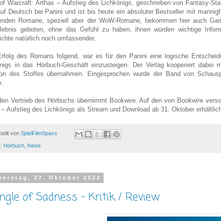
of Warcraft: Arthas – Aufstieg des Lichkönigs, geschrieben von Fantasy-Star
uf Deutsch bei Panini und ist bis heute ein absoluter Bestseller mit mann
renden Romane, speziell aber der WoW-Romane, bekommen hier auch Game
lebnis geboten, ohne das Gefühl zu haben, ihnen würden wichtige Infor
chte natürlich noch umfassender.
folg des Romans folgend, war es für den Panini eine logische Entscheidu
nigs in das Hörbuch-Geschäft einzusteigen. Der Verlag kooperiert dabei m
on des Stoffes übernahmen. Eingesprochen wurde der Band von Schauspie
.
en Vertrieb des Hörbuchs übernimmt Bookwire. Auf den von Bookwire versor
 – Aufstieg des Lichkönigs als Stream und Download ab 31. Oktober erhältlic
tellt von
SpielFilmSpass
s:
Hörbuch
,
News
erstag, 27. Oktober 2022
angle of Sadness – Kritik / Review