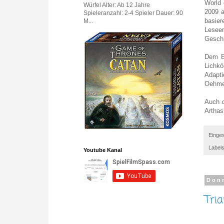
World 
Würfel Alter: Ab 12 Jahre
2009 a
Spieleranzahl: 2-4 Spieler Dauer: 90
basie
M...
Leseer
Geschi
Dem Er
Lichkö
Adapti
Oehme
Auch d
Arthas
Einges
Label
Youtube Kanal
Donn
Tri