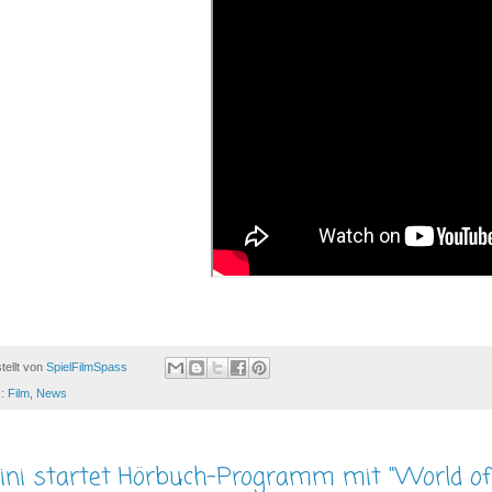
tellt von
SpielFilmSpass
s:
Film
,
News
ini startet Hörbuch-Programm mit "World o