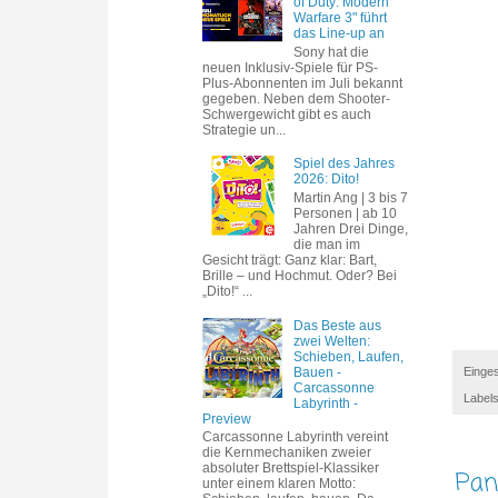
of Duty: Modern
Warfare 3" führt
das Line-up an
Sony hat die
neuen Inklusiv-Spiele für PS-
Plus-Abonnenten im Juli bekannt
gegeben. Neben dem Shooter-
Schwergewicht gibt es auch
Strategie un...
Spiel des Jahres
2026: Dito!
Martin Ang | 3 bis 7
Personen | ab 10
Jahren Drei Dinge,
die man im
Gesicht trägt: Ganz klar: Bart,
Brille – und Hochmut. Oder? Bei
„Dito!“ ...
Das Beste aus
zwei Welten:
Schieben, Laufen,
Bauen -
Einges
Carcassonne
Label
Labyrinth -
Preview
Carcassonne Labyrinth vereint
die Kernmechaniken zweier
absoluter Brettspiel-Klassiker
Pan
unter einem klaren Motto: