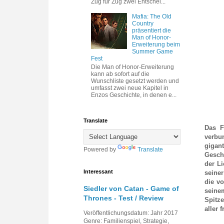
Zug für Zug zwei Entschei...
Mafia: The Old
Country
präsentiert die
Man of Honor-
Erweiterung beim
Summer Game
Fest
Die Man of Honor-Erweiterung
kann ab sofort auf die
Wunschliste gesetzt werden und
umfasst zwei neue Kapitel in
Enzos Geschichte, in denen e...
Translate
Das F
verbu
gigan
Powered by
Translate
Gesche
der L
Interessant
seiner
die v
Siedler von Catan - Game of
seine
Thrones - Test / Review
Spitz
aller 
Veröffentlichungsdatum: Jahr 2017
Genre: Familienspiel, Strategie,