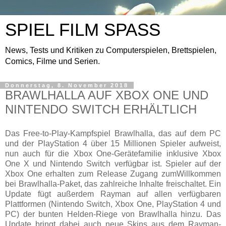
SPIEL FILM SPASS
News, Tests und Kritiken zu Computerspielen, Brettspielen,
Comics, Filme und Serien.
Donnerstag, 8. November 2018
BRAWLHALLA AUF XBOX ONE UND
NINTENDO SWITCH ERHÄLTLICH
Das Free-to-Play-Kampfspiel Brawlhalla, das auf dem PC
und der PlayStation 4 über 15 Millionen Spieler aufweist,
nun auch für die Xbox One-Gerätefamilie inklusive Xbox
One X und Nintendo Switch verfügbar ist. Spieler auf der
Xbox One erhalten zum Release Zugang zumWillkommen
bei Brawlhalla-Paket, das zahlreiche Inhalte freischaltet. Ein
Update fügt außerdem Rayman auf allen verfügbaren
Plattformen (Nintendo Switch, Xbox One, PlayStation 4 und
PC) der bunten Helden-Riege von Brawlhalla hinzu. Das
Update bringt dabei auch neue Skins aus dem Rayman-