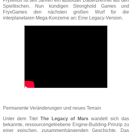
Fryxelius ist seit Jahren ein absoluter Dauerbrenner auf den
Spieltischen. Nun kündigen Stronghold Games und
FryxGames den nächsten großen Wurf für die
interplanetaren Mega-Konzerne an: Eine Legacy-Version.
Permanente Veränderungen und neues Terrain
Unter dem Titel
The Legacy of Mars
wandelt sich das
bekannte, ressourcengetriebene Engine-Building-Prinzip zu
einer epischen, zusammenhängenden Geschichte. Das