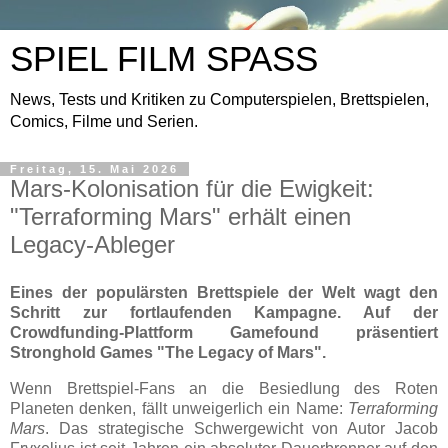
SPIEL FILM SPASS
News, Tests und Kritiken zu Computerspielen, Brettspielen,
Comics, Filme und Serien.
Freitag, 15. Mai 2026
Mars-Kolonisation für die Ewigkeit:
"Terraforming Mars" erhält einen
Legacy-Ableger
Eines der populärsten Brettspiele der Welt wagt den
Schritt zur fortlaufenden Kampagne. Auf der
Crowdfunding-Plattform Gamefound präsentiert
Stronghold Games "The Legacy of Mars".
Wenn Brettspiel-Fans an die Besiedlung des Roten
Planeten denken, fällt unweigerlich ein Name:
Terraforming
Mars
. Das strategische Schwergewicht von Autor Jacob