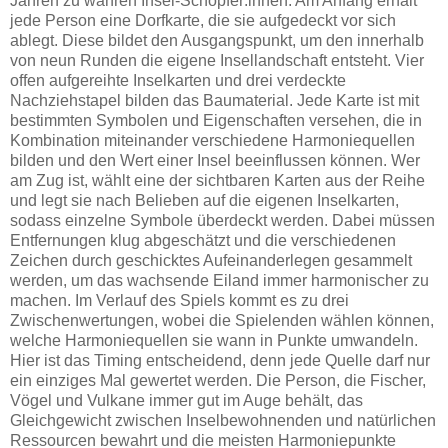
Jahren zu wahren Insel-Schöpfer:innen. Am Anfang erhält
jede Person eine Dorfkarte, die sie aufgedeckt vor sich
ablegt. Diese bildet den Ausgangspunkt, um den innerhalb
von neun Runden die eigene Insellandschaft entsteht. Vier
offen aufgereihte Inselkarten und drei verdeckte
Nachziehstapel bilden das Baumaterial. Jede Karte ist mit
bestimmten Symbolen und Eigenschaften versehen, die in
Kombination miteinander verschiedene Harmoniequellen
bilden und den Wert einer Insel beeinflussen können. Wer
am Zug ist, wählt eine der sichtbaren Karten aus der Reihe
und legt sie nach Belieben auf die eigenen Inselkarten,
sodass einzelne Symbole überdeckt werden. Dabei müssen
Entfernungen klug abgeschätzt und die verschiedenen
Zeichen durch geschicktes Aufeinanderlegen gesammelt
werden, um das wachsende Eiland immer harmonischer zu
machen. Im Verlauf des Spiels kommt es zu drei
Zwischenwertungen, wobei die Spielenden wählen können,
welche Harmoniequellen sie wann in Punkte umwandeln.
Hier ist das Timing entscheidend, denn jede Quelle darf nur
ein einziges Mal gewertet werden. Die Person, die Fischer,
Vögel und Vulkane immer gut im Auge behält, das
Gleichgewicht zwischen Inselbewohnenden und natürlichen
Ressourcen bewahrt und die meisten Harmoniepunkte