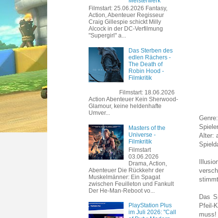
Meisterwerk
Filmstart: 25.06.2026 Fantasy,
Action, Abenteuer Regisseur
Craig Gillespie schickt Milly
Alcock in der DC-Verfilmung
"Supergirl" a...
Das Sterben des
edlen Rächers -
The Death of
Robin Hood -
Filmkritik
Filmstart: 18.06.2026
Action Abenteuer Kein Sherwood-
Glamour, keine heldenhafte
Umver...
Genre:
Spiele
Masters of the
Universe -
Alter:
Filmkritik
Spield
Filmstart
03.06.2026
Illusi
Drama, Action,
Abenteuer Die Rückkehr der
versch
Muskelmänner: Ein Spagat
stimmt
zwischen Feuilleton und Fankult
Der He-Man-Reboot vo...
Das Sp
Pfeil-
PlayStation Plus
im Juli 2026: "Call
muss! 