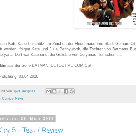
an Kate Kane beschützt im Zeichen der Fledermaus ihre Stadt Gotham Ci
ft werden, folgen Kate und Julia Pennyworth, die Tochter von Batmans Butl
Coryana: Dort war Kate einst die Geliebte von Coryanas Herrscherin ...
eldin aus der Serie BATMAN: DETECTIVE COMICS!
entlichung: 03.04.2018
tellt von
SpielFilmSpass
s:
Comics
,
News
erstag, 29. März 2018
 Cry 5 - Test / Review