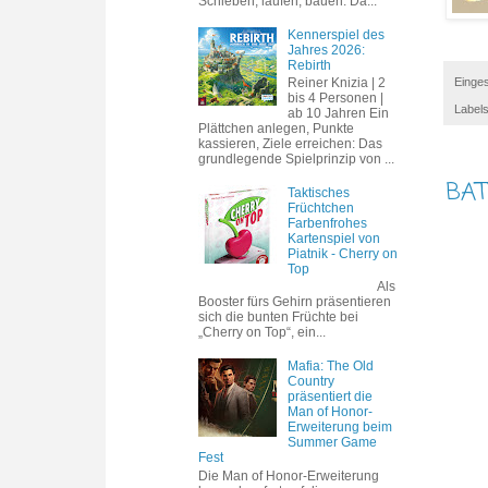
Schieben, laufen, bauen. Da...
Kennerspiel des
Jahres 2026:
Rebirth
Reiner Knizia | 2
Einges
bis 4 Personen |
Label
ab 10 Jahren Ein
Plättchen anlegen, Punkte
kassieren, Ziele erreichen: Das
grundlegende Spielprinzip von ...
BAT
Taktisches
Früchtchen
Farbenfrohes
Kartenspiel von
Piatnik - Cherry on
Top
Als
Booster fürs Gehirn präsentieren
sich die bunten Früchte bei
„Cherry on Top“, ein...
Mafia: The Old
Country
präsentiert die
Man of Honor-
Erweiterung beim
Summer Game
Fest
Die Man of Honor-Erweiterung