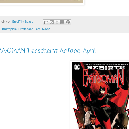
tellt von
SpielFilmSpass
s:
Brettspiele
,
Brettspiele-Test
,
News
WOMAN 1 erscheint Anfang April