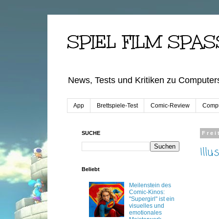
SPIEL FILM SPAS
News, Tests und Kritiken zu Computers
App
Brettspiele-Test
Comic-Review
Compu
SUCHE
Frei
Illu
Beliebt
Meilenstein des
Comic-Kinos:
"Supergirl" ist ein
visuelles und
emotionales