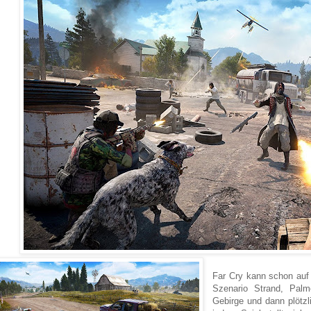
Far Cry kann schon auf 
Szenario Strand, Pal
Gebirge und dann plötzl