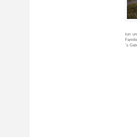
tun u
Famili
´s Gat