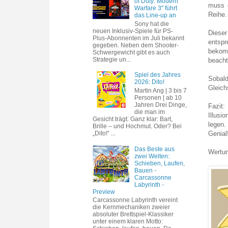
of Duty: Modern
muss e
Warfare 3" führt
Reihe
das Line-up an
Sony hat die
neuen Inklusiv-Spiele für PS-
Dieser
Plus-Abonnenten im Juli bekannt
entspr
gegeben. Neben dem Shooter-
bekomm
Schwergewicht gibt es auch
Strategie un...
beacht
Spiel des Jahres
Sobald
2026: Dito!
Gleich
Martin Ang | 3 bis 7
Personen | ab 10
Jahren Drei Dinge,
Fazit:
die man im
Illusi
Gesicht trägt: Ganz klar: Bart,
legen.
Brille – und Hochmut. Oder? Bei
„Dito!“ ...
Genial
Das Beste aus
Wertun
zwei Welten:
Schieben, Laufen,
Bauen -
Carcassonne
Labyrinth -
Preview
Carcassonne Labyrinth vereint
die Kernmechaniken zweier
absoluter Brettspiel-Klassiker
unter einem klaren Motto: