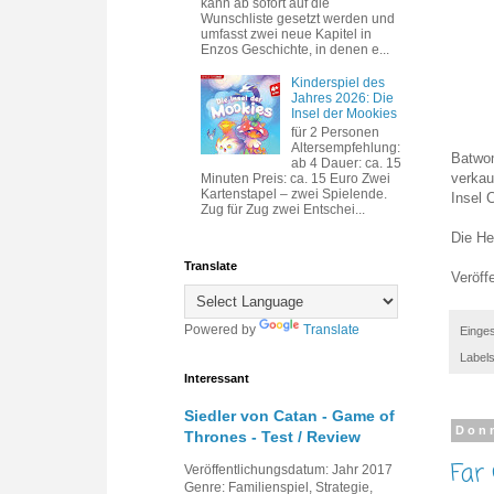
kann ab sofort auf die
Wunschliste gesetzt werden und
umfasst zwei neue Kapitel in
Enzos Geschichte, in denen e...
Kinderspiel des
Jahres 2026: Die
Insel der Mookies
für 2 Personen
Altersempfehlung:
Batwom
ab 4 Dauer: ca. 15
verkau
Minuten Preis: ca. 15 Euro Zwei
Kartenstapel – zwei Spielende.
Insel 
Zug für Zug zwei Entschei...
Die H
Translate
Veröff
Powered by
Translate
Einges
Label
Interessant
Siedler von Catan - Game of
Donn
Thrones - Test / Review
Far
Veröffentlichungsdatum: Jahr 2017
Genre: Familienspiel, Strategie,