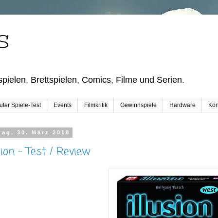
S
pielen, Brettspielen, Comics, Filme und Serien.
ter Spiele-Test
Events
Filmkritik
Gewinnspiele
Hardware
Kon
tag, 30. März 2018
sion - Test / Review