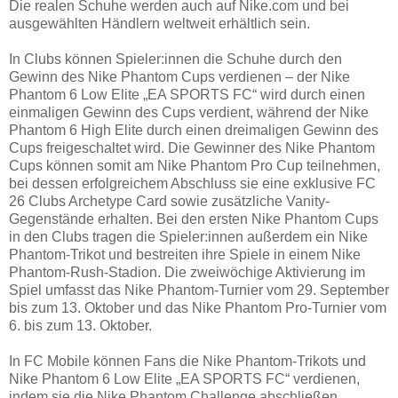
Die realen Schuhe werden auch auf Nike.com und bei
ausgewählten Händlern weltweit erhältlich sein.
In Clubs können Spieler:innen die Schuhe durch den
Gewinn des Nike Phantom Cups verdienen – der Nike
Phantom 6 Low Elite „EA SPORTS FC“ wird durch einen
einmaligen Gewinn des Cups verdient, während der Nike
Phantom 6 High Elite durch einen dreimaligen Gewinn des
Cups freigeschaltet wird. Die Gewinner des Nike Phantom
Cups können somit am Nike Phantom Pro Cup teilnehmen,
bei dessen erfolgreichem Abschluss sie eine exklusive FC
26 Clubs Archetype Card sowie zusätzliche Vanity-
Gegenstände erhalten. Bei den ersten Nike Phantom Cups
in den Clubs tragen die Spieler:innen außerdem ein Nike
Phantom-Trikot und bestreiten ihre Spiele in einem Nike
Phantom-Rush-Stadion. Die zweiwöchige Aktivierung im
Spiel umfasst das Nike Phantom-Turnier vom 29. September
bis zum 13. Oktober und das Nike Phantom Pro-Turnier vom
6. bis zum 13. Oktober.
In FC Mobile können Fans die Nike Phantom-Trikots und
Nike Phantom 6 Low Elite „EA SPORTS FC“ verdienen,
indem sie die Nike Phantom Challenge abschließen.