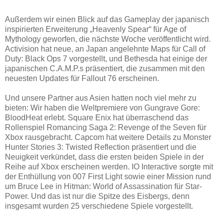
Außerdem wir einen Blick auf das Gameplay der japanisch
inspirierten Erweiterung „Heavenly Spear“ für Age of
Mythology geworfen, die nächste Woche veröffentlicht wird.
Activision hat neue, an Japan angelehnte Maps für Call of
Duty: Black Ops 7 vorgestellt, und Bethesda hat einige der
japanischen C.A.M.P.s präsentiert, die zusammen mit den
neuesten Updates für Fallout 76 erscheinen.
Und unsere Partner aus Asien hatten noch viel mehr zu
bieten: Wir haben die Weltpremiere von Gungrave Gore:
BloodHeat erlebt. Square Enix hat überraschend das
Rollenspiel Romancing Saga 2: Revenge of the Seven für
Xbox rausgebracht. Capcom hat weitere Details zu Monster
Hunter Stories 3: Twisted Reflection präsentiert und die
Neuigkeit verkündet, dass die ersten beiden Spiele in der
Reihe auf Xbox erscheinen werden. IO Interactive sorgte mit
der Enthüllung von 007 First Light sowie einer Mission rund
um Bruce Lee in Hitman: World of Assassination für Star-
Power. Und das ist nur die Spitze des Eisbergs, denn
insgesamt wurden 25 verschiedene Spiele vorgestellt.