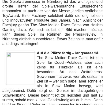
Die Spielwarenmesse in Nürnberg ist das wichtigste und
größte Treffen der Spielwarenbranche. Entsprechend
renommiert ist auch der von der Messe jährlich verliehene
ToyAward. Eine Fachjury selektiert dafür die originellsten
und innovativsten Produkte des Jahres. Nach Ansicht der
Fachjury gehört The Slow Motion Race Game von Hasbro
Gaming dazu. Wer sich selbst ein Bild machen möchte,
kann dieses Spiel im Rahmen der PressPreview in
Nürnberg einfach ausprobieren. Etwas Zeit sollte man dafür
allerdings mitbringen!
Auf die Plätze fertig – langsaaaam!
The Slow Motion Race Game ist kein
Spiel für Couch-Potatoes, aber auch
keins für Hektiker. Es ist eine
besondere Art des Wettrennens.
Gewonnen hat zwar, wer als erstes im
Ziel ist ­– wer sich dabei aber schneller
als in Slow Motion bewegt, wird
ausgebremst. Dafür sorgt der Sensor im dazugehörigen
Schweißband. Dieser beginnt rot zu leuchten und laut zu
surren, sobald man zu viel Geschwindigkeit aufnimmt. Dann
heißt es für den Läufer, er muss regungslos in seiner letzten