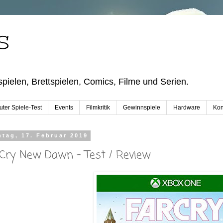
S
pielen, Brettspielen, Comics, Filme und Serien.
ter Spiele-Test
Events
Filmkritik
Gewinnspiele
Hardware
Kon
tag, 17. Februar 2019
 Cry New Dawn - Test / Review