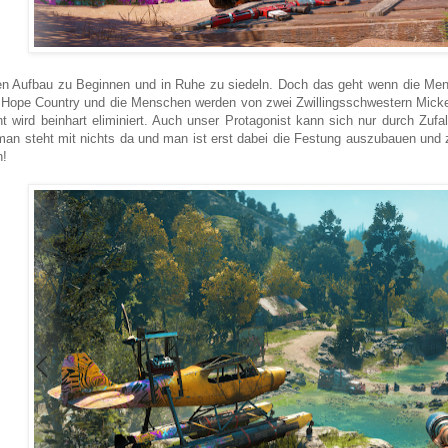
en Aufbau zu Beginnen und in Ruhe zu siedeln. Doch das geht wenn die Mens
 Hope Country und die Menschen werden von zwei Zwillingsschwestern Mickey
ht wird beinhart eliminiert. Auch unser Protagonist kann sich nur durch Zuf
an steht mit nichts da und man ist erst dabei die Festung auszubauen und
n!