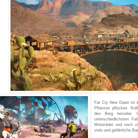
Far Cry New Dawn ist 
Pflanzen pflücken. Koll
den Berg herunter.
unterschiedlichsten F
Motorräder und noch vi
viele und gefährliche Ba