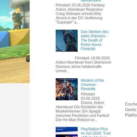
Meisterwerk
Filmstart: 25.06.2026 Fantasy,
Action, Abenteuer Regisseur
Craig Gillespie schickt Milly
Alcock in der DC-Verfilmung
"Supergirl" a...
Das Sterben des
edlen Rächers -
The Death of
Robin Hood -
Filmkritik
Filmstart: 18.06.2026
Action Abenteuer Kein Sherwood-
Glamour, keine heldenhafte
Umver...
Masters of the
Universe -
Filmkritik
Filmstart
03.06.2026
Drama, Action,
Ersche
Abenteuer Die Rückkehr der
Genre:
Muskelmänner: Ein Spagat
Platt
zwischen Feuilleton und Fankult
Der He-Man-Reboot vo...
PlayStation Plus
im Juli 2026: "Call