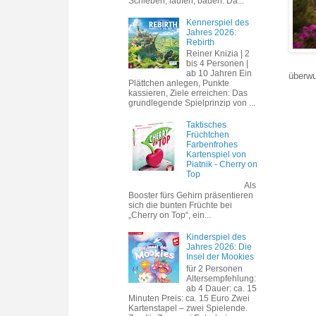
Schieben, laufen, bauen. Da...
Kennerspiel des
Jahres 2026:
Rebirth
Reiner Knizia | 2
bis 4 Personen |
ab 10 Jahren Ein
überwu
Plättchen anlegen, Punkte
kassieren, Ziele erreichen: Das
grundlegende Spielprinzip von ...
Taktisches
Früchtchen
Farbenfrohes
Kartenspiel von
Piatnik - Cherry on
Top
Als
Booster fürs Gehirn präsentieren
sich die bunten Früchte bei
„Cherry on Top“, ein...
Kinderspiel des
Jahres 2026: Die
Insel der Mookies
für 2 Personen
Altersempfehlung:
ab 4 Dauer: ca. 15
Minuten Preis: ca. 15 Euro Zwei
Kartenstapel – zwei Spielende.