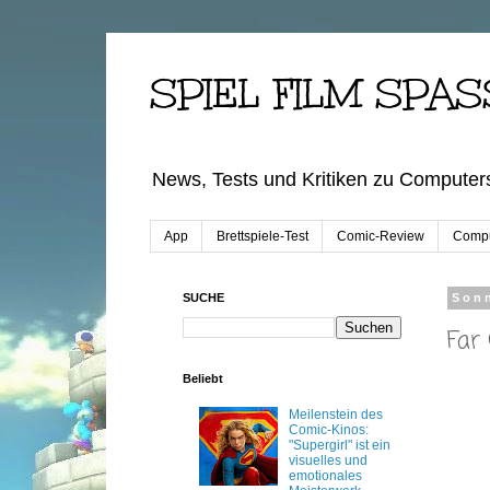
SPIEL FILM SPAS
News, Tests und Kritiken zu Computers
App
Brettspiele-Test
Comic-Review
Compu
SUCHE
Sonn
Far
Beliebt
Meilenstein des
Comic-Kinos:
"Supergirl" ist ein
visuelles und
emotionales