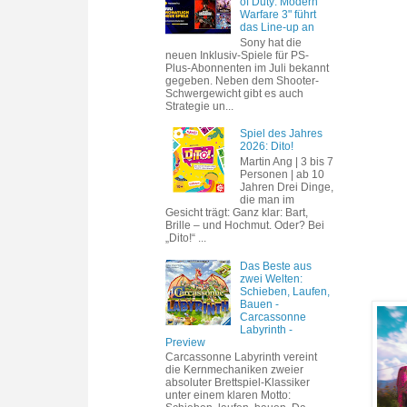
of Duty: Modern
Warfare 3" führt
das Line-up an
Sony hat die
neuen Inklusiv-Spiele für PS-
Plus-Abonnenten im Juli bekannt
gegeben. Neben dem Shooter-
Schwergewicht gibt es auch
Strategie un...
Spiel des Jahres
2026: Dito!
Martin Ang | 3 bis 7
Personen | ab 10
Jahren Drei Dinge,
die man im
Gesicht trägt: Ganz klar: Bart,
Brille – und Hochmut. Oder? Bei
„Dito!“ ...
Das Beste aus
zwei Welten:
Schieben, Laufen,
Bauen -
Carcassonne
Labyrinth -
Preview
Carcassonne Labyrinth vereint
die Kernmechaniken zweier
absoluter Brettspiel-Klassiker
unter einem klaren Motto: