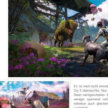
Es ist noch nicht einma
Cry 5 überraschte. Nun 
Dawn nachgeschoben. Es
weniger spannend ver
teilweise auch gleich
verändert!