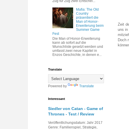
Zug für Zug zwei Entschei...
Mafia: The Old
Country
präsentiert die
Man of Honor-
Zeit d
Erweiterung beim
uns in
Summer Game
Fest
mitzie
Die Man of Honor-Erweiterung
Doch m
kann ab sofort auf die
könne
Wunschliste gesetzt werden und
umfasst zwei neue Kapitel in
Enzos Geschichte, in denen e...
Translate
Powered by
Translate
Interessant
Siedler von Catan - Game of
Thrones - Test / Review
Veröffentlichungsdatum: Jahr 2017
Genre: Familienspiel, Strategie,