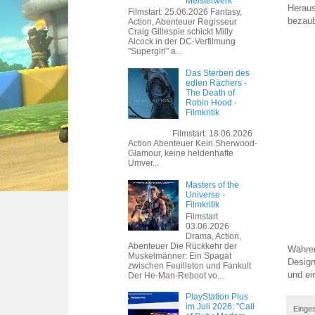
Meisterwerk
Heraus
Filmstart: 25.06.2026 Fantasy,
bezaub
Action, Abenteuer Regisseur
Craig Gillespie schickt Milly
Alcock in der DC-Verfilmung
"Supergirl" a...
Das Sterben des
edlen Rächers -
The Death of
Robin Hood -
Filmkritik
Filmstart: 18.06.2026
Action Abenteuer Kein Sherwood-
Glamour, keine heldenhafte
Umver...
Masters of the
Universe -
Filmkritik
Filmstart
03.06.2026
Drama, Action,
Abenteuer Die Rückkehr der
Währen
Muskelmänner: Ein Spagat
Design
zwischen Feuilleton und Fankult
und ei
Der He-Man-Reboot vo...
PlayStation Plus
im Juli 2026: "Call
Einges