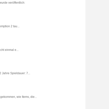
urde veröffentlich:
ption 2 tau...
ht einmal e...
 Jahre Spieldauer: 7...
gekommen, wie Items, die...