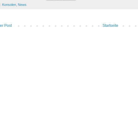
s:
Konsolen
,
News
er Post
Startseite