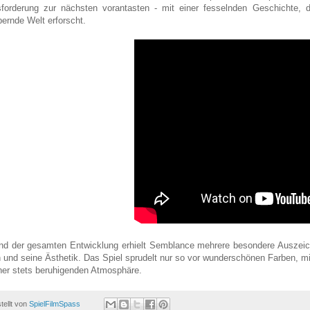
forderung zur nächsten vorantasten - mit einer fesselnden Geschichte, 
ernde Welt erforscht.
d der gesamten Entwicklung erhielt Semblance mehrere besondere Auszeich
 und seine Ästhetik. Das Spiel sprudelt nur so vor wunderschönen Farben, 
ner stets beruhigenden Atmosphäre.
tellt von
SpielFilmSpass