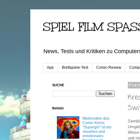
SPIEL FILM SPAS
News, Tests und Kritiken zu Computers
App
Brettspiele-Test
Comic-Review
Compu
SUCHE
Frei
Kre
Swi
Beliebt
Meilenstein des
Sembla
Comic-Kinos:
Umgebu
"Supergirl" ist ein
visuelles und
Weise 
emotionales
und ni