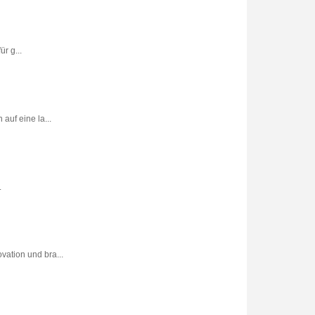
r g...
uf eine la...
.
vation und bra...