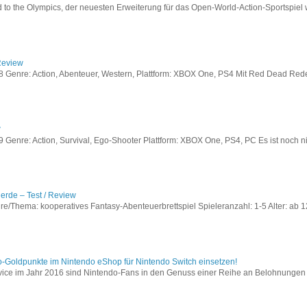
to the Olympics, der neuesten Erweiterung für das Open-World-Action-Sportspiel w
Review
Genre: Action, Abenteuer, Western, Plattform: XBOX One, PS4 Mit Red Dead Redem
w
enre: Action, Survival, Ego-Shooter Plattform: XBOX One, PS4, PC Es ist noch nic
lerde – Test / Review
e/Thema: kooperatives Fantasy-Abenteuerbrettspiel Spieleranzahl: 1-5 Alter: ab 12
o-Goldpunkte im Nintendo eShop für Nintendo Switch einsetzen!
vice im Jahr 2016 sind Nintendo-Fans in den Genuss einer Reihe an Belohnungen 