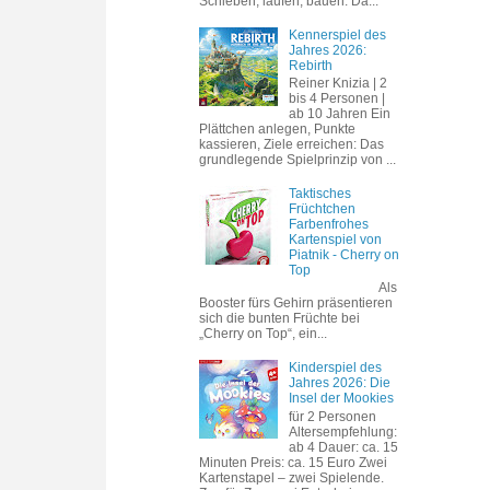
Schieben, laufen, bauen. Da...
Kennerspiel des
Jahres 2026:
Rebirth
Reiner Knizia | 2
bis 4 Personen |
ab 10 Jahren Ein
Plättchen anlegen, Punkte
kassieren, Ziele erreichen: Das
grundlegende Spielprinzip von ...
Taktisches
Früchtchen
Farbenfrohes
Kartenspiel von
Piatnik - Cherry on
Top
Als
Booster fürs Gehirn präsentieren
sich die bunten Früchte bei
„Cherry on Top“, ein...
Kinderspiel des
Jahres 2026: Die
Insel der Mookies
für 2 Personen
Altersempfehlung:
ab 4 Dauer: ca. 15
Minuten Preis: ca. 15 Euro Zwei
Kartenstapel – zwei Spielende.