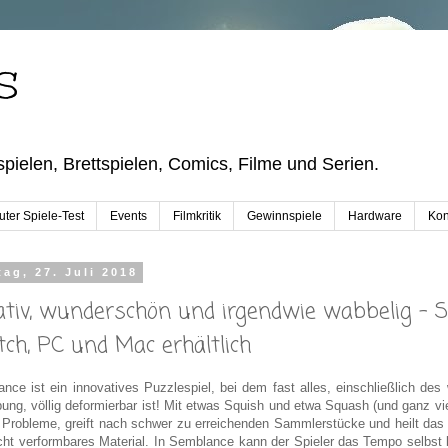
S
pielen, Brettspielen, Comics, Filme und Serien.
ter Spiele-Test
Events
Filmkritik
Gewinnspiele
Hardware
Kon
tag, 27. Juli 2018
ativ, wunderschön und irgendwie wabbelig - 
tch, PC und Mac erhältlich
nce ist ein innovatives Puzzlespiel, bei dem fast alles, einschließlich de
ng, völlig deformierbar ist! Mit etwas Squish und etwa Squash (und ganz vie
Probleme, greift nach schwer zu erreichenden Sammlerstücke und heilt das
cht verformbares Material. In Semblance kann der Spieler das Tempo selbs