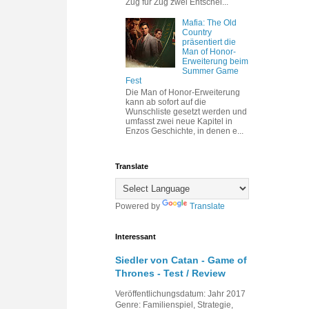
Zug für Zug zwei Entschei...
Mafia: The Old
Country
präsentiert die
Man of Honor-
Erweiterung beim
Summer Game
Fest
Die Man of Honor-Erweiterung
kann ab sofort auf die
Wunschliste gesetzt werden und
umfasst zwei neue Kapitel in
Enzos Geschichte, in denen e...
Translate
Powered by
Translate
Interessant
Siedler von Catan - Game of
Thrones - Test / Review
Veröffentlichungsdatum: Jahr 2017
Genre: Familienspiel, Strategie,