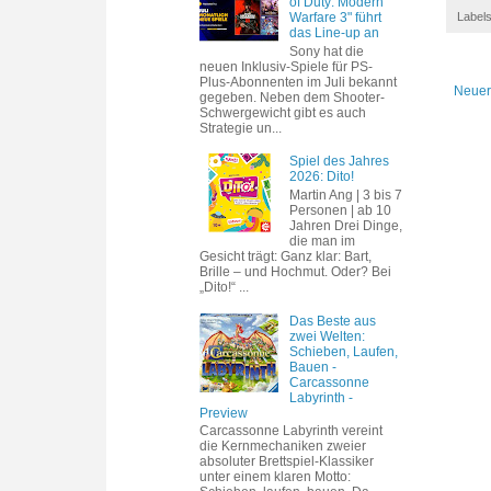
of Duty: Modern
Warfare 3" führt
Label
das Line-up an
Sony hat die
neuen Inklusiv-Spiele für PS-
Plus-Abonnenten im Juli bekannt
Neuer
gegeben. Neben dem Shooter-
Schwergewicht gibt es auch
Strategie un...
Spiel des Jahres
2026: Dito!
Martin Ang | 3 bis 7
Personen | ab 10
Jahren Drei Dinge,
die man im
Gesicht trägt: Ganz klar: Bart,
Brille – und Hochmut. Oder? Bei
„Dito!“ ...
Das Beste aus
zwei Welten:
Schieben, Laufen,
Bauen -
Carcassonne
Labyrinth -
Preview
Carcassonne Labyrinth vereint
die Kernmechaniken zweier
absoluter Brettspiel-Klassiker
unter einem klaren Motto: