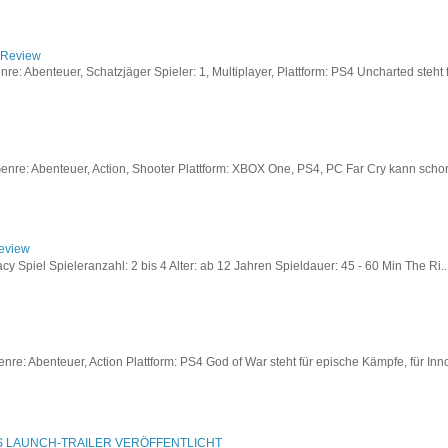
/ Review
: Abenteuer, Schatzjäger Spieler: 1, Multiplayer, Plattform: PS4 Uncharted steht fü
re: Abenteuer, Action, Shooter Plattform: XBOX One, PS4, PC Far Cry kann schon a
Review
acy Spiel Spieleranzahl: 2 bis 4 Alter: ab 12 Jahren Spieldauer: 45 - 60 Min The Ri..
re: Abenteuer, Action Plattform: PS4 God of War steht für epische Kämpfe, für Inno
S LAUNCH-TRAILER VERÖFFENTLICHT