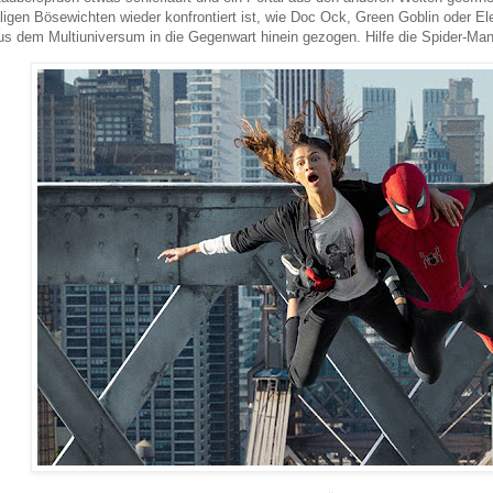
igen Bösewichten wieder konfrontiert ist, wie Doc Ock, Green Goblin oder Ele
s dem Multiuniversum in die Gegenwart hinein gezogen. Hilfe die Spider-Ma