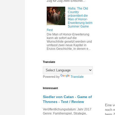
Zug für Zug zwei Entschei...
Mafia: The Old
Country
präsentiert die
Man of Honor-
Erweiterung beim
Summer Game
Fest
Die Man of Honor-Erweiterung
kann ab sofort auf die
Wunschliste gesetzt werden und
umfasst zwei neue Kapitel in
Enzos Geschichte, in denen e...
Translate
Powered by
Translate
Interessant
Siedler von Catan - Game of
Thrones - Test / Review
Eine v
Veröffentlichungsdatum: Jahr 2017
noch m
Genre: Familienspiel, Strategie,
beim Z