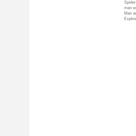
Spider
man wü
Man au
Explos