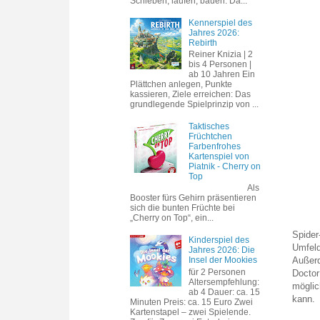
Schieben, laufen, bauen. Da...
Kennerspiel des
Jahres 2026:
Rebirth
Reiner Knizia | 2
bis 4 Personen |
ab 10 Jahren Ein
Plättchen anlegen, Punkte
kassieren, Ziele erreichen: Das
grundlegende Spielprinzip von ...
Taktisches
Früchtchen
Farbenfrohes
Kartenspiel von
Piatnik - Cherry on
Top
Als
Booster fürs Gehirn präsentieren
sich die bunten Früchte bei
„Cherry on Top“, ein...
Spider
Kinderspiel des
Umfeld
Jahres 2026: Die
Außerd
Insel der Mookies
für 2 Personen
Doctor
Altersempfehlung:
möglic
ab 4 Dauer: ca. 15
kann.
Minuten Preis: ca. 15 Euro Zwei
Kartenstapel – zwei Spielende.