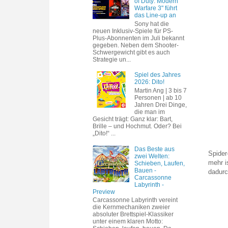
of Duty: Modern
Warfare 3" führt
das Line-up an
Sony hat die
neuen Inklusiv-Spiele für PS-
Plus-Abonnenten im Juli bekannt
gegeben. Neben dem Shooter-
Schwergewicht gibt es auch
Strategie un...
Spiel des Jahres
2026: Dito!
Martin Ang | 3 bis 7
Personen | ab 10
Jahren Drei Dinge,
die man im
Gesicht trägt: Ganz klar: Bart,
Brille – und Hochmut. Oder? Bei
„Dito!“ ...
Das Beste aus
Spider
zwei Welten:
mehr i
Schieben, Laufen,
Bauen -
dadurc
Carcassonne
Labyrinth -
Preview
Carcassonne Labyrinth vereint
die Kernmechaniken zweier
absoluter Brettspiel-Klassiker
unter einem klaren Motto: