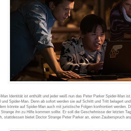
-Man Identität ist enthüllt und jeder weiß nun das Peter Parker Spider-Man ist
 und Spider-Man. Denn ab sofort werden sie auf Schritt und Tritt belagert und
em könnte auf Spider-Man auch mit juristische Folgen konfrontiert werden. De
 Strange ihn zu Hilfe kommen sollte. Er soll die Geschehnisse der letzten Ta
h, stattdessen bietet Doctor Strange Peter Parker an, einen Zauberspruch an