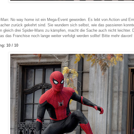
-Man: No way home ist ein Mega-Event geworden. Es lebt von Action und Emot
acher zurück gekehrt sind. Sie wundern sich selbst, wie das passieren konnte
n gleich drei Spider-Mans zu kämpfen, macht die Sache auch nicht leichter
das das Franchise noch lange weiter verfolgt werden sollte! Bitte mehr davon!
g: 10 / 10