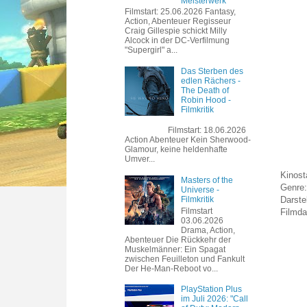
Meisterwerk
Filmstart: 25.06.2026 Fantasy,
Action, Abenteuer Regisseur
Craig Gillespie schickt Milly
Alcock in der DC-Verfilmung
"Supergirl" a...
Das Sterben des
edlen Rächers -
The Death of
Robin Hood -
Filmkritik
Filmstart: 18.06.2026
Action Abenteuer Kein Sherwood-
Glamour, keine heldenhafte
Umver...
Kinost
Masters of the
Genre:
Universe -
Filmkritik
Darste
Filmstart
Filmda
03.06.2026
Drama, Action,
Abenteuer Die Rückkehr der
Muskelmänner: Ein Spagat
zwischen Feuilleton und Fankult
Der He-Man-Reboot vo...
PlayStation Plus
im Juli 2026: "Call