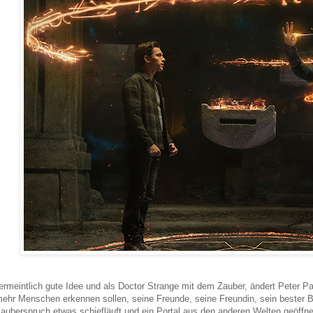
ermeintlich gute Idee und als Doctor Strange mit dem Zauber, ändert Peter 
ehr Menschen erkennen sollen, seine Freunde, seine Freundin, sein bester B
auberspruch etwas schiefläuft und ein Portal aus den anderen Welten geöffnet