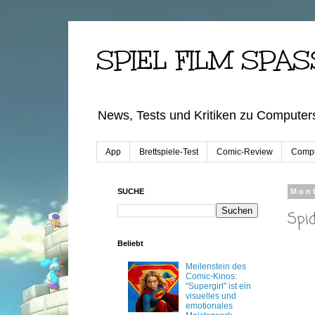
SPIEL FILM SPAS
News, Tests und Kritiken zu Computers
App
Brettspiele-Test
Comic-Review
Compu
SUCHE
Mon
Spi
Beliebt
Meilenstein des
Comic-Kinos:
"Supergirl" ist ein
visuelles und
emotionales