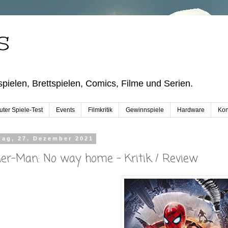
S
pielen, Brettspielen, Comics, Filme und Serien.
ter Spiele-Test
Events
Filmkritik
Gewinnspiele
Hardware
Kon
tag, 27. Dezember 2021
der-Man: No way home - Kritik / Review