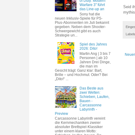
of Duty: Modern
Warfare 3" führt
Seid i
das Line-up an
mythi
Sony hat die
neuen Inklusiv-Spiele für PS-
Plus-Abonnenten im Juli bekannt
gegeben. Neben dem Shooter-
Einges
Schwergewicht gibt es auch
Label
Strategie un...
Spiel des Jahres
2026: Dito!
Martin Ang | 3 bis 7
Neuer
Personen | ab 10
Jahren Drei Dinge,
die man im
Gesicht trägt: Ganz klar: Bart,
Brille – und Hochmut. Oder? Bei
„Dito!“ ...
Das Beste aus
zwei Welten:
Schieben, Laufen,
Bauen -
Carcassonne
Labyrinth -
Preview
Carcassonne Labyrinth vereint
die Kernmechaniken zweier
absoluter Brettspiel-Klassiker
unter einem klaren Motto: