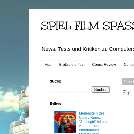
SPIEL FILM SPAS
News, Tests und Kritiken zu Computers
App
Brettspiele-Test
Comic-Review
Compu
SUCHE
Frei
Ein
Beliebt
Meilenstein des
Comic-Kinos:
"Supergirl" ist ein
visuelles und
emotionales