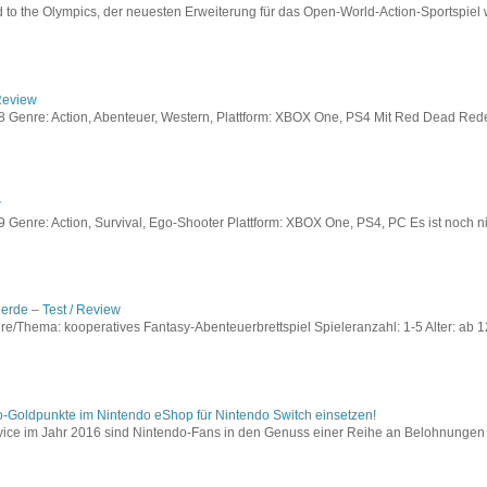
to the Olympics, der neuesten Erweiterung für das Open-World-Action-Sportspiel w
Review
Genre: Action, Abenteuer, Western, Plattform: XBOX One, PS4 Mit Red Dead Redem
w
enre: Action, Survival, Ego-Shooter Plattform: XBOX One, PS4, PC Es ist noch nic
lerde – Test / Review
e/Thema: kooperatives Fantasy-Abenteuerbrettspiel Spieleranzahl: 1-5 Alter: ab 12
o-Goldpunkte im Nintendo eShop für Nintendo Switch einsetzen!
vice im Jahr 2016 sind Nintendo-Fans in den Genuss einer Reihe an Belohnungen 