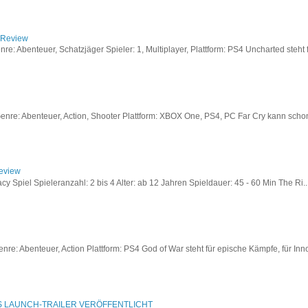
/ Review
: Abenteuer, Schatzjäger Spieler: 1, Multiplayer, Plattform: PS4 Uncharted steht fü
re: Abenteuer, Action, Shooter Plattform: XBOX One, PS4, PC Far Cry kann schon a
Review
acy Spiel Spieleranzahl: 2 bis 4 Alter: ab 12 Jahren Spieldauer: 45 - 60 Min The Ri..
re: Abenteuer, Action Plattform: PS4 God of War steht für epische Kämpfe, für Inno
S LAUNCH-TRAILER VERÖFFENTLICHT