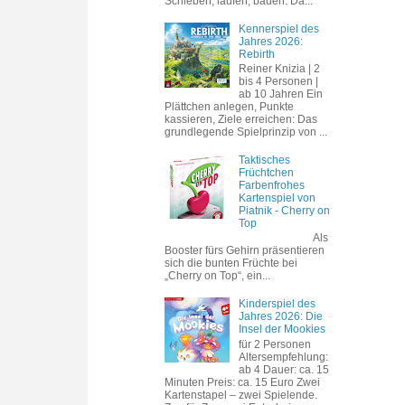
Schieben, laufen, bauen. Da...
Kennerspiel des
Jahres 2026:
Rebirth
Reiner Knizia | 2
bis 4 Personen |
ab 10 Jahren Ein
Plättchen anlegen, Punkte
kassieren, Ziele erreichen: Das
grundlegende Spielprinzip von ...
Taktisches
Früchtchen
Farbenfrohes
Kartenspiel von
Piatnik - Cherry on
Top
Als
Booster fürs Gehirn präsentieren
sich die bunten Früchte bei
„Cherry on Top“, ein...
Kinderspiel des
Jahres 2026: Die
Insel der Mookies
für 2 Personen
Altersempfehlung:
ab 4 Dauer: ca. 15
Minuten Preis: ca. 15 Euro Zwei
Kartenstapel – zwei Spielende.