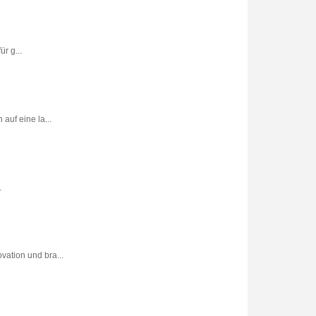
r g...
uf eine la...
.
vation und bra...