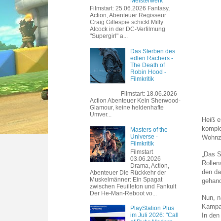
Meisterwerk
Filmstart: 25.06.2026 Fantasy,
Action, Abenteuer Regisseur
Craig Gillespie schickt Milly
Alcock in der DC-Verfilmung
"Supergirl" a...
Das Sterben des
edlen Rächers -
The Death of
Robin Hood -
Filmkritik
Filmstart: 18.06.2026
Action Abenteuer Kein Sherwood-
Glamour, keine heldenhafte
Umver...
Heiß e
komple
Masters of the
Universe -
Wohnz
Filmkritik
Filmstart
„Das S
03.06.2026
Rollen
Drama, Action,
den da
Abenteuer Die Rückkehr der
Muskelmänner: Ein Spagat
gehand
zwischen Feuilleton und Fankult
Der He-Man-Reboot vo...
Nun, n
Kampag
PlayStation Plus
In den
im Juli 2026: "Call