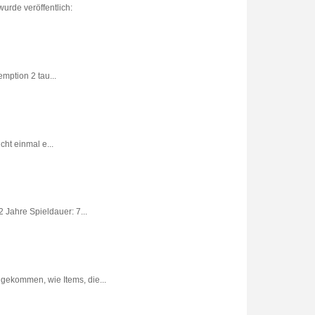
urde veröffentlich:
ption 2 tau...
ht einmal e...
 Jahre Spieldauer: 7...
gekommen, wie Items, die...