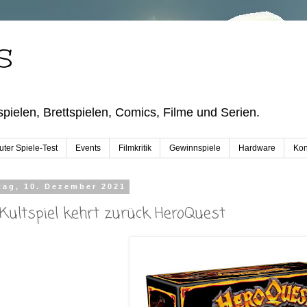
S
pielen, Brettspielen, Comics, Filme und Serien.
ter Spiele-Test
Events
Filmkritik
Gewinnspiele
Hardware
Kon
tag, 10. Dezember 2021
 Kultspiel kehrt zurück HeroQuest