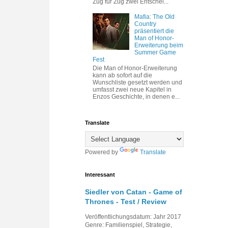
Zug für Zug zwei Entschei...
Mafia: The Old
Country
präsentiert die
Man of Honor-
Erweiterung beim
Summer Game
Fest
Die Man of Honor-Erweiterung
kann ab sofort auf die
Wunschliste gesetzt werden und
umfasst zwei neue Kapitel in
Enzos Geschichte, in denen e...
Translate
Powered by
Translate
Interessant
Siedler von Catan - Game of
Thrones - Test / Review
Veröffentlichungsdatum: Jahr 2017
Genre: Familienspiel, Strategie,