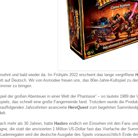
rsehnt und bald wieder da: Im Frühjahr 2022 erscheint das lange vergriffene
H
tt auf Deutsch. Wir von Asmodee freuen uns, das 80er-Jahre-Kultspiel zu de
immer zu bringen.
piel der großen Abenteuer in einer Welt der Phantasie“ – so lautete 1989 der U
spiels, das schnell eine große Fangemeinde fand. Trotzdem wurde die Produkt
rauffolgenden Jahrzehnten avancierte
HeroQuest
zum begehrten Sammlerobjek
elt.
ach mehr als 30 Jahren, hatte
Hasbro
endlich ein Einsehen mit den Fans und
ne, die statt der anvisierten 1 Million US-Dollar fast das Vierfache der Su
 Ladenregalen wird die deutsche Ausgabe des Spiels voraussichtlich Ende de