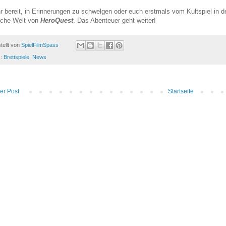
hr bereit, in Erinnerungen zu schwelgen oder euch erstmals vom Kultspiel in d
sche Welt von
HeroQuest
. Das Abenteuer geht weiter!
tellt von
SpielFilmSpass
s:
Brettspiele
,
News
er Post
Startseite