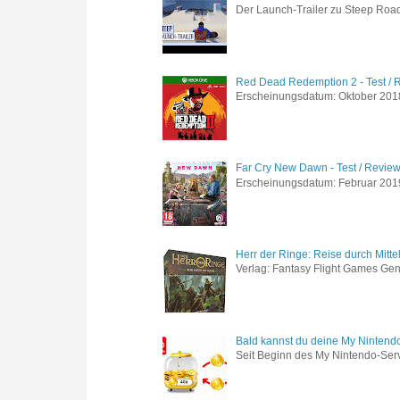
Der Launch-Trailer zu Steep Road 
Red Dead Redemption 2 - Test / 
Erscheinungsdatum: Oktober 2018 
Far Cry New Dawn - Test / Revie
Erscheinungsdatum: Februar 2019 G
Herr der Ringe: Reise durch Mitte
Verlag: Fantasy Flight Games Genr
Bald kannst du deine My Nintend
Seit Beginn des My Nintendo-Ser