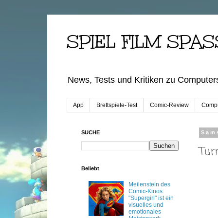
SPIEL FILM SPAS
News, Tests und Kritiken zu Computers
App
Brettspiele-Test
Comic-Review
Compu
SUCHE
Sams
Tur
Beliebt
Meilenstein des
Comic-Kinos:
"Supergirl" ist ein
visuelles und
emotionales