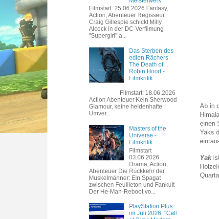
Meisterwerk
Filmstart: 25.06.2026 Fantasy,
Action, Abenteuer Regisseur
Craig Gillespie schickt Milly
Alcock in der DC-Verfilmung
"Supergirl" a...
Das Sterben des
edlen Rächers -
The Death of
Robin Hood -
Filmkritik
Filmstart: 18.06.2026
Action Abenteuer Kein Sherwood-
Ab in 
Glamour, keine heldenhafte
Umver...
Himala
einen 
Masters of the
Yaks d
Universe -
eintau
Filmkritik
Filmstart
03.06.2026
Yak
is
Drama, Action,
Holzel
Abenteuer Die Rückkehr der
Quarta
Muskelmänner: Ein Spagat
zwischen Feuilleton und Fankult
Der He-Man-Reboot vo...
PlayStation Plus
im Juli 2026: "Call