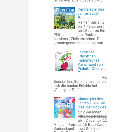
Schieben, laufen, bauen. Da...
Kennerspiel des
Jahres 2026:
Rebirth
Reiner Knizia | 2
bis 4 Personen |
ab 10 Jahren Ein
Plättchen anlegen, Punkte
kassieren, Ziele erreichen: Das
grundlegende Spielprinzip von ...
Taktisches
Früchtchen
Farbenfrohes
Kartenspiel von
Piatnik - Cherry on
Top
Als
Booster fürs Gehirn präsentieren
sich die bunten Früchte bei
„Cherry on Top“, ein...
Kinderspiel des
Jahres 2026: Die
Insel der Mookies
für 2 Personen
Altersempfehlung:
ab 4 Dauer: ca. 15
Minuten Preis: ca. 15 Euro Zwei
Kartenstapel – zwei Spielende.