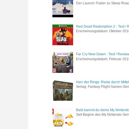
Der Launch-Trailer zu Steep Road 
Red Dead Redemption 2 - Test / 
Erscheinungsdatum: Oktober 2018 
Far Cry New Dawn - Test / Revie
Erscheinungsdatum: Februar 2019 G
Herr der Ringe: Reise durch Mitte
Verlag: Fantasy Flight Games Genr
Bald kannst du deine My Nintend
Seit Beginn des My Nintendo-Ser