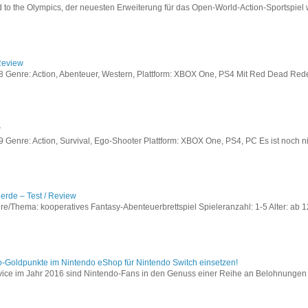
to the Olympics, der neuesten Erweiterung für das Open-World-Action-Sportspiel w
Review
Genre: Action, Abenteuer, Western, Plattform: XBOX One, PS4 Mit Red Dead Redem
w
enre: Action, Survival, Ego-Shooter Plattform: XBOX One, PS4, PC Es ist noch nic
lerde – Test / Review
e/Thema: kooperatives Fantasy-Abenteuerbrettspiel Spieleranzahl: 1-5 Alter: ab 12
o-Goldpunkte im Nintendo eShop für Nintendo Switch einsetzen!
vice im Jahr 2016 sind Nintendo-Fans in den Genuss einer Reihe an Belohnungen 