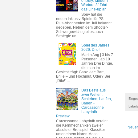
of Duty: Modern
Warfare 3" führt
das Line-up an
Sony hat die
neuen Inklusiv-Spiele für PS-
Plus-Abonnenten im Juli bekannt
gegeben. Neben dem Shooter-
Schwergewicht gibt es auch
Strategie un...
Spiel des Jahres
2026: Dito!
Martin Ang | 3 bis 7
Personen | ab 10
Jahren Drei Dinge,
die man im
Gesicht trägt: Ganz klar: Bart,
Brille – und Hochmut. Oder? Bei
„Dito!“ ...
Das Beste aus
zwei Welten:
Schieben, Laufen,
Einges
Bauen -
Label
Carcassonne
Labyrinth -
Preview
Carcassonne Labyrinth vereint
die Kernmechaniken zweier
Neuer
absoluter Brettspiel-Klassiker
unter einem klaren Motto: