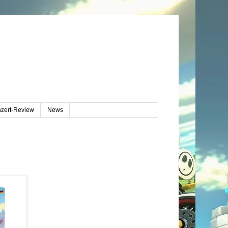
zert-Review
News