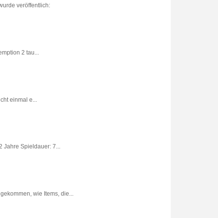
urde veröffentlich:
ption 2 tau...
ht einmal e...
 Jahre Spieldauer: 7...
gekommen, wie Items, die...