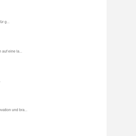
r g...
uf eine la...
.
vation und bra...