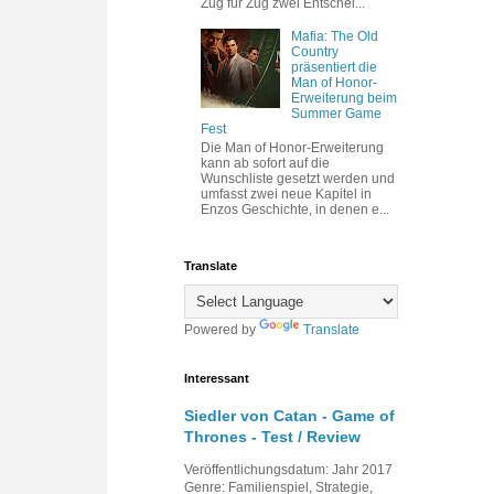
Zug für Zug zwei Entschei...
Mafia: The Old
Country
präsentiert die
Man of Honor-
Erweiterung beim
Summer Game
Fest
Die Man of Honor-Erweiterung
kann ab sofort auf die
Wunschliste gesetzt werden und
umfasst zwei neue Kapitel in
Enzos Geschichte, in denen e...
Translate
Powered by
Translate
Interessant
Siedler von Catan - Game of
Thrones - Test / Review
Veröffentlichungsdatum: Jahr 2017
Genre: Familienspiel, Strategie,