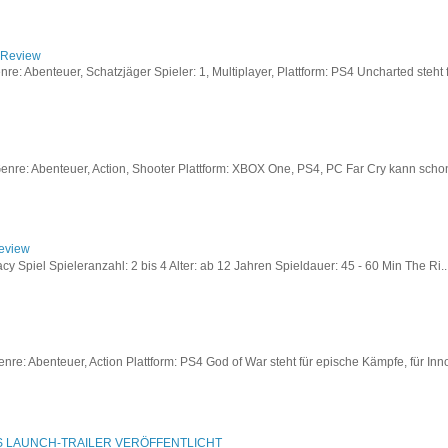
/ Review
: Abenteuer, Schatzjäger Spieler: 1, Multiplayer, Plattform: PS4 Uncharted steht fü
re: Abenteuer, Action, Shooter Plattform: XBOX One, PS4, PC Far Cry kann schon a
Review
acy Spiel Spieleranzahl: 2 bis 4 Alter: ab 12 Jahren Spieldauer: 45 - 60 Min The Ri..
re: Abenteuer, Action Plattform: PS4 God of War steht für epische Kämpfe, für Inno
S LAUNCH-TRAILER VERÖFFENTLICHT