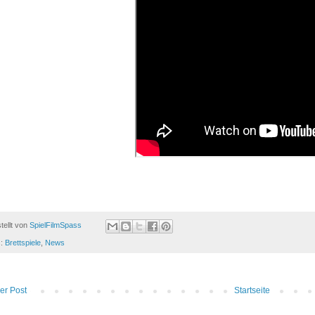
tellt von
SpielFilmSpass
s:
Brettspiele
,
News
er Post
Startseite