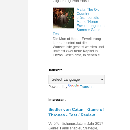
Zug für Zug zwei Entschei...
Mafia: The Old
Country
präsentiert die
Man of Honor-
Erweiterung beim
Summer Game
Fest
Die Man of Honor-Erweiterung
kann ab sofort auf die
Wunschliste gesetzt werden und
umfasst zwei neue Kapitel in
Enzos Geschichte, in denen e...
Translate
Powered by
Translate
Interessant
Siedler von Catan - Game of
Thrones - Test / Review
Veröffentlichungsdatum: Jahr 2017
Genre: Familienspiel, Strategie,