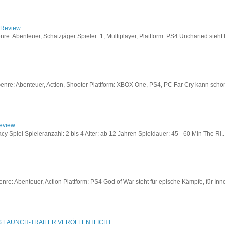
/ Review
: Abenteuer, Schatzjäger Spieler: 1, Multiplayer, Plattform: PS4 Uncharted steht fü
re: Abenteuer, Action, Shooter Plattform: XBOX One, PS4, PC Far Cry kann schon a
Review
acy Spiel Spieleranzahl: 2 bis 4 Alter: ab 12 Jahren Spieldauer: 45 - 60 Min The Ri..
re: Abenteuer, Action Plattform: PS4 God of War steht für epische Kämpfe, für Inno
S LAUNCH-TRAILER VERÖFFENTLICHT