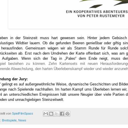
eben in der Steinzeit muss hart gewesen sein. Hinter jedem Gebüsch
fslustiges Wildtier lauern. Ob die gefunden Beeren genießbar oder giftig 
t herausfinden. Gemeinsam wägen wir als Stamm Runde für Runde solche
rückseiten ab. Erst nach dem Umdrehen der Karte offenbart sich, was am 
n Aufgaben. Wenn sich der Tag in „Paleo“ dem Ende neigt, muss de
piel
bestehen zu können. Zehn Kartensets mit neuen Herausforderunge
erende Abwechslung, den harten Überlebenskampf wieder und wieder anzune
ndung der Jury:
“ gelingt es auf außergewöhnliche Weise, dynamische Geschichten und Bilder
ange nach Spielende nachhallen. Im harten Kampf ums Überleben lernen wir,
hl an unterschiedlichen Ereignissen hält unsere Neugier über viele Partien 
den und unnachgiebigen Steinzeitwelt.
tellt von
SpielFilmSpass
s:
Brettspiele
,
News