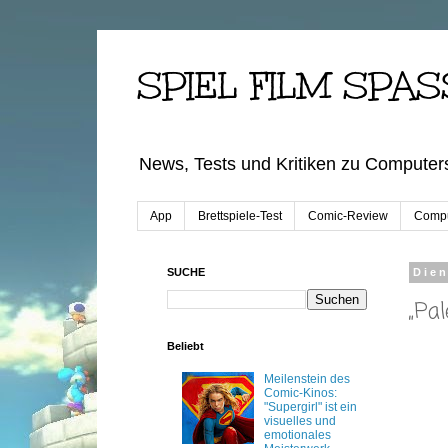
SPIEL FILM SPAS
News, Tests und Kritiken zu Computers
App
Brettspiele-Test
Comic-Review
Compu
SUCHE
Dien
„Pa
Beliebt
Meilenstein des
Comic-Kinos:
"Supergirl" ist ein
visuelles und
emotionales