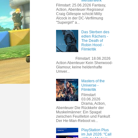
Meisterwerk
Filmstart: 25.06.2026 Fantasy,
Action, Abenteuer Regisseur
Craig Gillespie schickt Milly
Alcock in der DC-Verfilmung
"Supergirl" a...
Das Sterben des
edlen Rächers -
The Death of
Robin Hood -
Filmkritik
Filmstart: 18.06.2026
Action Abenteuer Kein Sherwood-
Glamour, keine heldenhafte
Umver...
Masters of the
Universe -
Filmkritik
Filmstart
03.06.2026
Drama, Action,
Abenteuer Die Rückkehr der
Muskelmänner: Ein Spagat
zwischen Feuilleton und Fankult
Der He-Man-Reboot vo...
PlayStation Plus
im Juli 2026: "Call