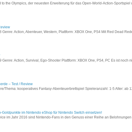
to the Olympics, der neuesten Erweiterung für das Open-World-Action-Sportspiel w
Review
Genre: Action, Abenteuer, Western, Plattform: XBOX One, PS4 Mit Red Dead Redem
w
enre: Action, Survival, Ego-Shooter Plattform: XBOX One, PS4, PC Es ist noch nic
lerde – Test / Review
e/Thema: kooperatives Fantasy-Abenteuerbrettspiel Spieleranzahl: 1-5 Alter: ab 12
o-Goldpunkte im Nintendo eShop für Nintendo Switch einsetzen!
vice im Jahr 2016 sind Nintendo-Fans in den Genuss einer Reihe an Belohnungen 