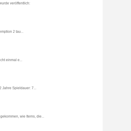
urde veröffentlich:
ption 2 tau...
ht einmal e...
 Jahre Spieldauer: 7...
gekommen, wie Items, die...