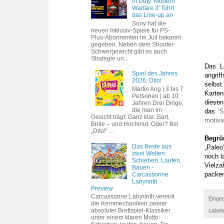
of Duty: Modern
Warfare 3" führt
das Line-up an
Sony hat die
neuen Inklusiv-Spiele für PS-
Plus-Abonnenten im Juli bekannt
gegeben. Neben dem Shooter-
Schwergewicht gibt es auch
Strategie un...
Das L
Spiel des Jahres
angrif
2026: Dito!
selbs
Martin Ang | 3 bis 7
Karten
Personen | ab 10
diese
Jahren Drei Dinge,
die man im
das
S
Gesicht trägt: Ganz klar: Bart,
motivi
Brille – und Hochmut. Oder? Bei
„Dito!“ ...
Begrü
Das Beste aus
„Paleo
zwei Welten:
noch l
Schieben, Laufen,
Vielza
Bauen -
packen
Carcassonne
Labyrinth -
Preview
Carcassonne Labyrinth vereint
Einges
die Kernmechaniken zweier
absoluter Brettspiel-Klassiker
Label
unter einem klaren Motto: