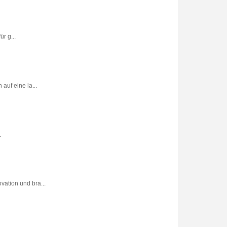
r g...
uf eine la...
.
vation und bra...