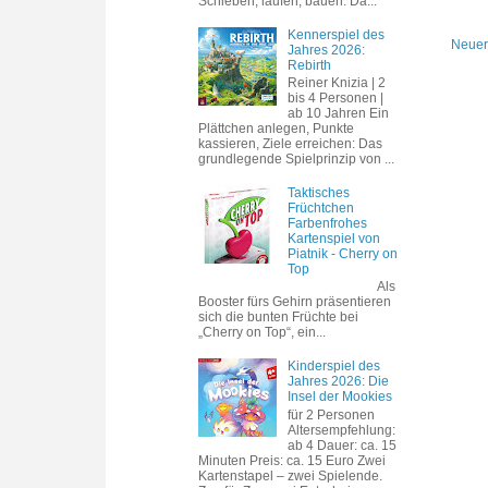
Schieben, laufen, bauen. Da...
Kennerspiel des
Neuer
Jahres 2026:
Rebirth
Reiner Knizia | 2
bis 4 Personen |
ab 10 Jahren Ein
Plättchen anlegen, Punkte
kassieren, Ziele erreichen: Das
grundlegende Spielprinzip von ...
Taktisches
Früchtchen
Farbenfrohes
Kartenspiel von
Piatnik - Cherry on
Top
Als
Booster fürs Gehirn präsentieren
sich die bunten Früchte bei
„Cherry on Top“, ein...
Kinderspiel des
Jahres 2026: Die
Insel der Mookies
für 2 Personen
Altersempfehlung:
ab 4 Dauer: ca. 15
Minuten Preis: ca. 15 Euro Zwei
Kartenstapel – zwei Spielende.