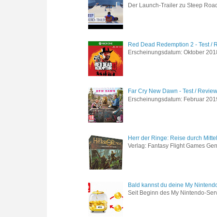
Der Launch-Trailer zu Steep Road 
Red Dead Redemption 2 - Test / 
Erscheinungsdatum: Oktober 2018 
Far Cry New Dawn - Test / Revie
Erscheinungsdatum: Februar 2019 G
Herr der Ringe: Reise durch Mitte
Verlag: Fantasy Flight Games Genr
Bald kannst du deine My Nintend
Seit Beginn des My Nintendo-Ser