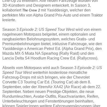
Line-Up zu erweitern. Alle neuen Fahrzeuge wurden von
3D-Künstlern und Designern entwickelt. In Saison 3,
kollaboriert
mit Yasiddesign, welcher den
The Crew 2
perfekten Mix von Alpha Grand Prix-Auto und einem Traktor
kreierte.
Season 3
Episode 2: US Speed Tour West
wird von einem
nagelneuen Motorpass belgeitet, einem optionalen und
rangbasierten Belohnungssystem, welches Gratis- und
Premiumbelohnungen bietet, inklusive Fahrzeuge, wie den
Yasiddesign x American Petrol Ed. (Alpha Grand Prix), den
Mazda MX-5 Miata NA Spearhog (Rally Raid) und den
Lancia Delta S4 Hoodlum Racing Crew Ed. (Rallycross).
Abseits vom Motorpass wird auch Season 3
Episode 2: US
Speed Tour West
weiterhin kostenlose monatliche
Fahrzeug-Drops mit sich bringen, wie der Chevrolet
Corvette C3 Touring Car Ed. (Touring Car) ab dem 8.
September, oder der XtremAir XA42 (Air Race) ab dem 22.
September. Neben neuen Prestige-Objekten, die neue
Rundumleuchten, Avatar-Outfits, Rauchvarianten, Reifen,
Unterbeleuchtungen und Fenstertönungen beinhalten,
können Spieler:innen weitere Fahrzeugergänzungen über