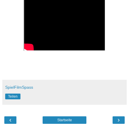
SpielFilmSpass
Teilen
‹
›
Startseite