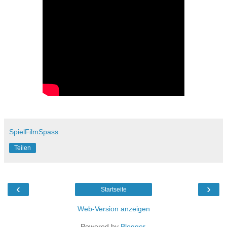
SpielFilmSpass
Teilen
‹
›
Startseite
Web-Version anzeigen
Powered by
Blogger
.