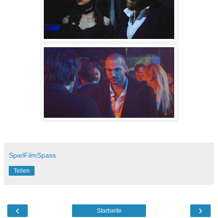
SpielFilmSpass
Teilen
‹
›
Startseite