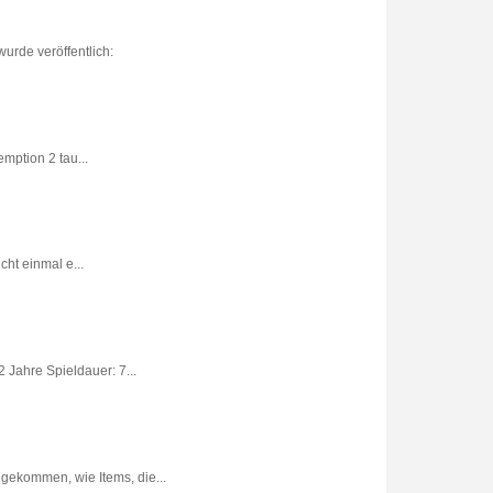
urde veröffentlich:
ption 2 tau...
ht einmal e...
 Jahre Spieldauer: 7...
gekommen, wie Items, die...