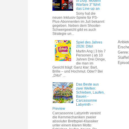
of Duty: Modern
Warfare 3" führt
das Line-up an
Sony hat die
neuen Inklusiv-Spiele für PS-
Plus-Abonnenten im Juli bekannt
gegeben. Neben dem Shooter-
Schwergewicht gibt es auch
Strategie un...
Anbiet
Spiel des Jahres
2026: Dito!
Ersche
Martin Ang | 3 bis 7
Genre:
Personen | ab 10
Staffe
Jahren Drei Dinge,
Episod
die man im
Gesicht trägt: Ganz klar: Bart,
Brille – und Hochmut. Oder? Bei
„Dito!“ ...
Das Beste aus
zwei Welten:
Schieben, Laufen,
Bauen -
Carcassonne
Labyrinth -
Preview
Carcassonne Labyrinth vereint
die Kernmechaniken zweier
absoluter Brettspiel-Klassiker
unter einem klaren Motto: