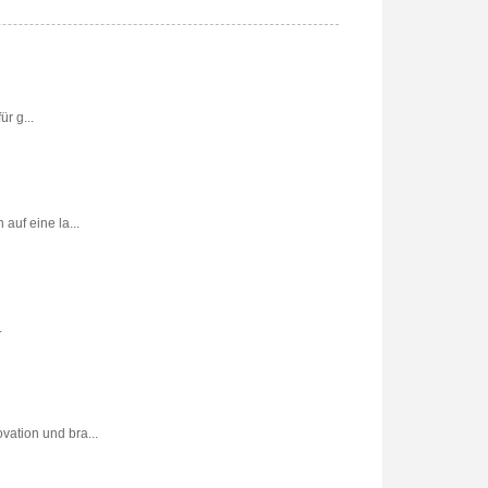
r g...
uf eine la...
.
vation und bra...