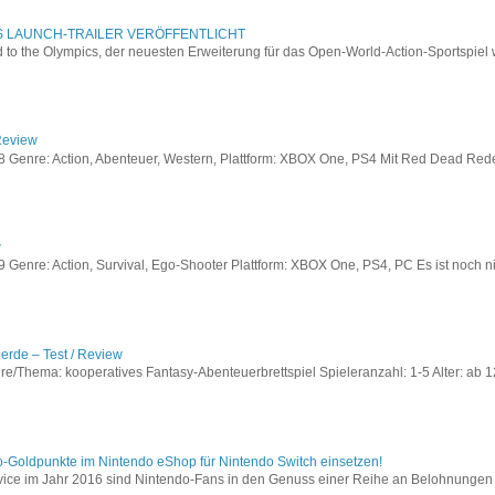
S LAUNCH-TRAILER VERÖFFENTLICHT
to the Olympics, der neuesten Erweiterung für das Open-World-Action-Sportspiel w
Review
Genre: Action, Abenteuer, Western, Plattform: XBOX One, PS4 Mit Red Dead Redem
w
enre: Action, Survival, Ego-Shooter Plattform: XBOX One, PS4, PC Es ist noch nic
lerde – Test / Review
e/Thema: kooperatives Fantasy-Abenteuerbrettspiel Spieleranzahl: 1-5 Alter: ab 12
o-Goldpunkte im Nintendo eShop für Nintendo Switch einsetzen!
vice im Jahr 2016 sind Nintendo-Fans in den Genuss einer Reihe an Belohnungen 