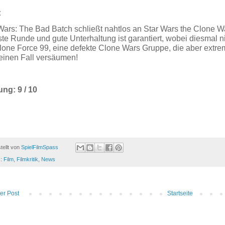
:
Wars: The Bad Batch schließt nahtlos an Star Wars the Clone Wa
te Runde und gute Unterhaltung ist garantiert, wobei diesmal n
lone Force 99, eine defekte Clone Wars Gruppe, die aber extrem
einen Fall versäumen!
ng: 9 / 10
tellt von
SpielFilmSpass
s:
Film
,
Filmkritik
,
News
er Post
Startseite