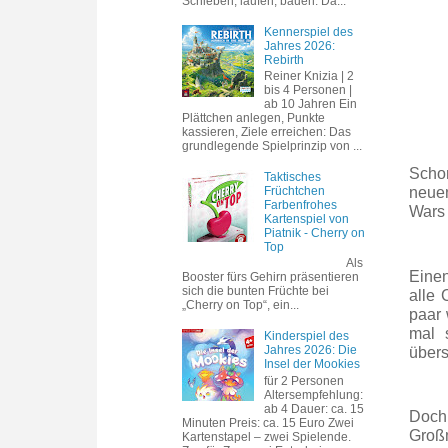
Schieben, laufen, bauen. Da...
Kennerspiel des
Jahres 2026:
Rebirth
Reiner Knizia | 2
bis 4 Personen |
ab 10 Jahren Ein
Plättchen anlegen, Punkte
kassieren, Ziele erreichen: Das
grundlegende Spielprinzip von ...
Schon
Taktisches
Früchtchen
neuen
Farbenfrohes
Wars 
Kartenspiel von
Piatnik - Cherry on
Top
Als
Einen
Booster fürs Gehirn präsentieren
sich die bunten Früchte bei
alle 
„Cherry on Top“, ein...
paar 
mal 
Kinderspiel des
Jahres 2026: Die
übers
Insel der Mookies
für 2 Personen
Altersempfehlung:
ab 4 Dauer: ca. 15
Doch 
Minuten Preis: ca. 15 Euro Zwei
Großm
Kartenstapel – zwei Spielende.