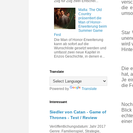
Zug für Zug zwei Entschei...
versc
die e
Mafia: The Old
umsor
Country
präsentiert die
Man of Honor-
Erweiterung beim
Summer Game
Star 
Fest
unend
Die Man of Honor-Erweiterung
wird 
kann ab sofort auf die
Wunschliste gesetzt werden und
Hinte
umfasst zwei neue Kapitel in
Enzos Geschichte, in denen e...
Die e
Translate
hat, 
Je ei
die F
Powered by
Translate
Interessant
Noch 
Blick
Siedler von Catan - Game of
echte
Thrones - Test / Review
einer
Veröffentlichungsdatum: Jahr 2017
Genre: Familienspiel, Strategie,