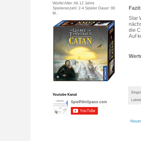
Würfel Alter: Ab 12 Jahre
Fazit
Spieleranzahl: 2-4 Spieler Dauer: 90
M...
Star 
nächs
die C
Auf k
Wertu
Einges
Youtube Kanal
Label
Neuer