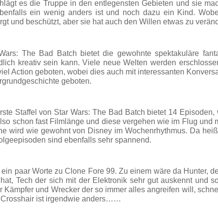
hlägt es die Truppe in den entlegensten Gebieten und sie m
benfalls ein wenig anders ist und noch dazu ein Kind. Wobe
gt und beschützt, aber sie hat auch den Willen etwas zu verän
Wars: The Bad Batch bietet die gewohnte spektakuläre fant
lich kreativ sein kann. Viele neue Welten werden erschloss
viel Action geboten, wobei dies auch mit interessanten Konver
rgrundgeschichte geboten.
rste Staffel von Star Wars: The Bad Batch bietet 14 Episoden
also schon fast Filmlänge und diese vergehen wie im Flug und 
ne wird wie gewohnt von Disney im Wochenrhythmus. Da heiße
olgeepisoden sind ebenfalls sehr spannend.
ein paar Worte zu Clone Fore 99. Zu einem wäre da Hunter, der
 hat, Tech der sich mit der Elektronik sehr gut auskennt und s
r Kämpfer und Wrecker der so immer alles angreifen will, schnel
 Crosshair ist irgendwie anders……