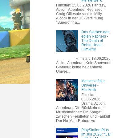
Meisterwerk
Filmstart: 25.06.2026 Fantasy,
Action, Abenteuer Regisseur
Craig Gillespie schickt Milly
Alcock in der DC-Verfilmung
"Supergirl" a...
Das Sterben des
edlen Rächers -
The Death of
Robin Hood -
Filmkritik
Filmstart: 18.06.2026
Action Abenteuer Kein Sherwood-
Glamour, keine heldenhafte
Umver...
Masters of the
Universe -
Filmkritik
Filmstart
03.06.2026
Drama, Action,
Abenteuer Die Rückkehr der
Muskelmänner: Ein Spagat
zwischen Feuilleton und Fankult
Der He-Man-Reboot vo...
PlayStation Plus
im Juli 2026: "Call