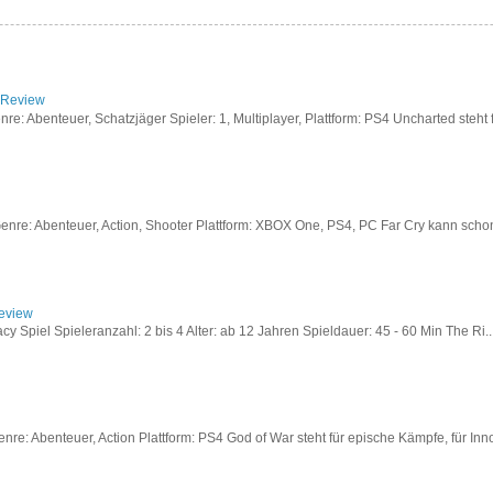
/ Review
: Abenteuer, Schatzjäger Spieler: 1, Multiplayer, Plattform: PS4 Uncharted steht fü
re: Abenteuer, Action, Shooter Plattform: XBOX One, PS4, PC Far Cry kann schon a
Review
acy Spiel Spieleranzahl: 2 bis 4 Alter: ab 12 Jahren Spieldauer: 45 - 60 Min The Ri..
re: Abenteuer, Action Plattform: PS4 God of War steht für epische Kämpfe, für Inno