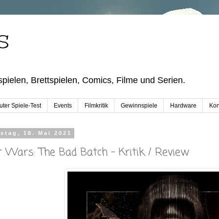
S
pielen, Brettspielen, Comics, Filme und Serien.
ter Spiele-Test
Events
Filmkritik
Gewinnspiele
Hardware
Kon
stag, 18. Mai 2021
r Wars: The Bad Batch - Kritik / Review