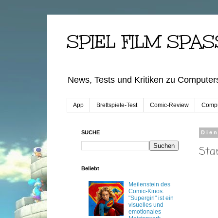
SPIEL FILM SPAS
News, Tests und Kritiken zu Computers
App
Brettspiele-Test
Comic-Review
Compu
SUCHE
Dien
Sta
Beliebt
Meilenstein des
Comic-Kinos:
"Supergirl" ist ein
visuelles und
emotionales