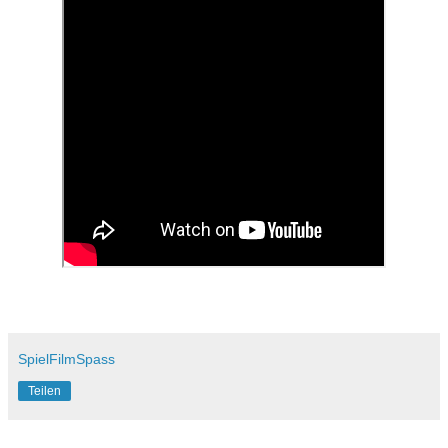
SpielFilmSpass
Teilen