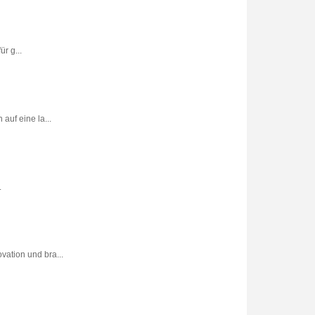
r g...
uf eine la...
.
vation und bra...