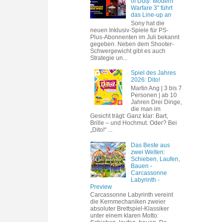
of Duty: Modern
Warfare 3" führt
das Line-up an
Sony hat die
neuen Inklusiv-Spiele für PS-
Plus-Abonnenten im Juli bekannt
gegeben. Neben dem Shooter-
Schwergewicht gibt es auch
Strategie un...
Spiel des Jahres
2026: Dito!
Martin Ang | 3 bis 7
Personen | ab 10
Jahren Drei Dinge,
die man im
Gesicht trägt: Ganz klar: Bart,
Brille – und Hochmut. Oder? Bei
„Dito!“ ...
Das Beste aus
zwei Welten:
Schieben, Laufen,
Bauen -
Carcassonne
Labyrinth -
Preview
Carcassonne Labyrinth vereint
die Kernmechaniken zweier
absoluter Brettspiel-Klassiker
unter einem klaren Motto: