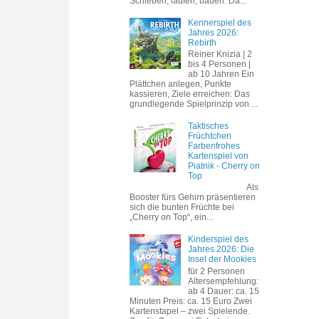
Schieben, laufen, bauen. Da...
Kennerspiel des
Jahres 2026:
Rebirth
Reiner Knizia | 2
bis 4 Personen |
ab 10 Jahren Ein
Plättchen anlegen, Punkte
kassieren, Ziele erreichen: Das
grundlegende Spielprinzip von ...
Taktisches
Früchtchen
Farbenfrohes
Kartenspiel von
Piatnik - Cherry on
Top
Als
Booster fürs Gehirn präsentieren
sich die bunten Früchte bei
„Cherry on Top“, ein...
Kinderspiel des
Jahres 2026: Die
Insel der Mookies
für 2 Personen
Altersempfehlung:
ab 4 Dauer: ca. 15
Minuten Preis: ca. 15 Euro Zwei
Kartenstapel – zwei Spielende.