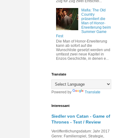
Zug für Zug zwei Entschei...
Mafia: The Old
Country
präsentiert die
Man of Honor-
Erweiterung beim
Summer Game
Fest
Die Man of Honor-Erweiterung
kann ab sofort auf die
Wunschliste gesetzt werden und
umfasst zwei neue Kapitel in
Enzos Geschichte, in denen e...
Translate
Powered by
Translate
Interessant
Siedler von Catan - Game of
Thrones - Test / Review
Veröffentlichungsdatum: Jahr 2017
Genre: Familienspiel, Strategie,