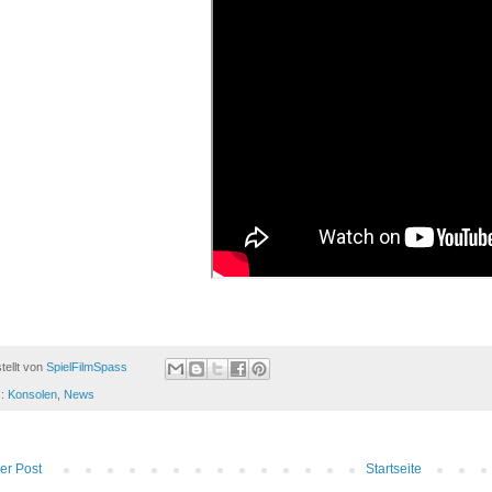
tellt von
SpielFilmSpass
s:
Konsolen
,
News
er Post
Startseite