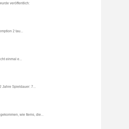
urde veröffentlich:
ption 2 tau...
ht einmal e...
 Jahre Spieldauer: 7...
gekommen, wie Items, die...