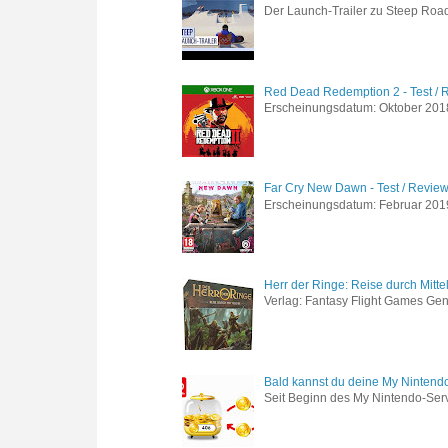
Der Launch-Trailer zu Steep Road 
Red Dead Redemption 2 - Test / 
Erscheinungsdatum: Oktober 2018 
Far Cry New Dawn - Test / Revie
Erscheinungsdatum: Februar 2019 G
Herr der Ringe: Reise durch Mitte
Verlag: Fantasy Flight Games Genr
Bald kannst du deine My Nintend
Seit Beginn des My Nintendo-Ser