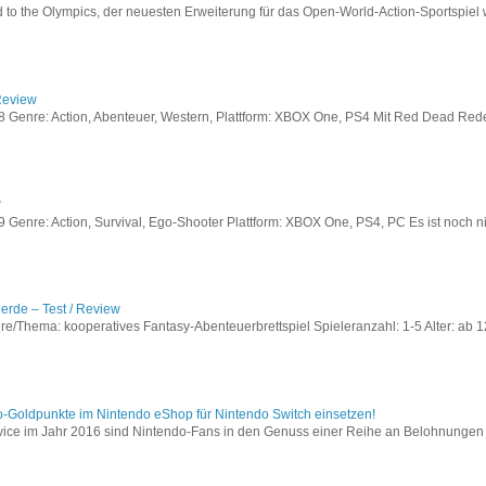
to the Olympics, der neuesten Erweiterung für das Open-World-Action-Sportspiel w
Review
Genre: Action, Abenteuer, Western, Plattform: XBOX One, PS4 Mit Red Dead Redem
w
enre: Action, Survival, Ego-Shooter Plattform: XBOX One, PS4, PC Es ist noch nic
lerde – Test / Review
e/Thema: kooperatives Fantasy-Abenteuerbrettspiel Spieleranzahl: 1-5 Alter: ab 12
o-Goldpunkte im Nintendo eShop für Nintendo Switch einsetzen!
vice im Jahr 2016 sind Nintendo-Fans in den Genuss einer Reihe an Belohnungen 