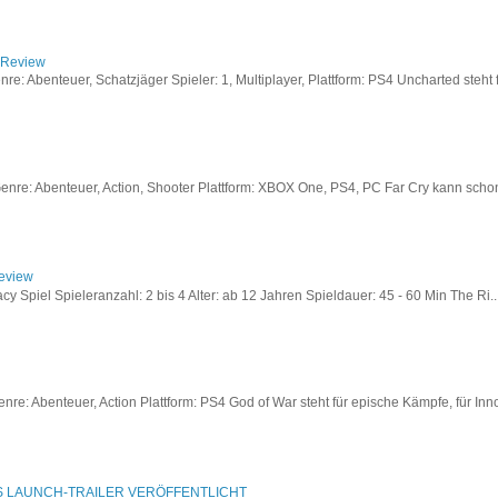
/ Review
: Abenteuer, Schatzjäger Spieler: 1, Multiplayer, Plattform: PS4 Uncharted steht fü
re: Abenteuer, Action, Shooter Plattform: XBOX One, PS4, PC Far Cry kann schon a
Review
acy Spiel Spieleranzahl: 2 bis 4 Alter: ab 12 Jahren Spieldauer: 45 - 60 Min The Ri..
re: Abenteuer, Action Plattform: PS4 God of War steht für epische Kämpfe, für Inno
S LAUNCH-TRAILER VERÖFFENTLICHT