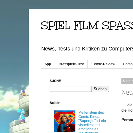
SPIEL FILM SPAS
News, Tests und Kritiken zu Computers
App
Brettspiele-Test
Comic-Review
Compu
SUCHE
Sonn
Neu
Beliebt
....
die
die Ko
Meilenstein des
Comic-Kinos:
Perso
"Supergirl" ist ein
visuelles und
emotionales