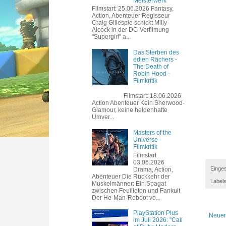
Meisterwerk
Filmstart: 25.06.2026 Fantasy,
Action, Abenteuer Regisseur
Craig Gillespie schickt Milly
Alcock in der DC-Verfilmung
"Supergirl" a...
Das Sterben des
edlen Rächers -
The Death of
Robin Hood -
Filmkritik
Filmstart: 18.06.2026
Action Abenteuer Kein Sherwood-
Glamour, keine heldenhafte
Umver...
Masters of the
Universe -
Filmkritik
Filmstart
03.06.2026
Einges
Drama, Action,
Abenteuer Die Rückkehr der
Label
Muskelmänner: Ein Spagat
zwischen Feuilleton und Fankult
Der He-Man-Reboot vo...
PlayStation Plus
Neuer
im Juli 2026: "Call