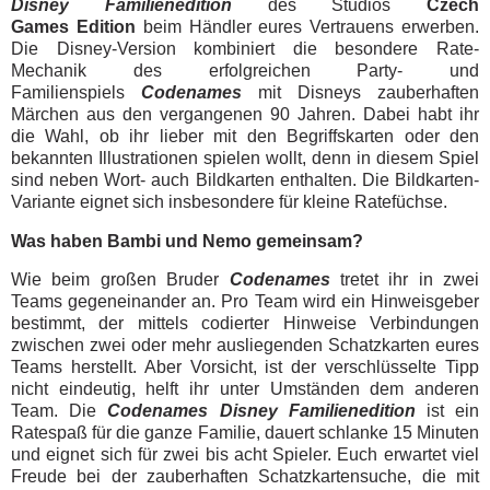
Disney
Familienedition
des Studios
Czech
Games
Edition
beim Händler eures Vertrauens erwerben.
Die Disney-Version kombiniert die besondere Rate-
Mechanik des erfolgreichen Party- und
Familienspiels
Codenames
mit Disneys zauberhaften
Märchen aus den vergangenen 90 Jahren. Dabei habt ihr
die Wahl, ob ihr lieber mit den Begriffskarten oder den
bekannten Illustrationen spielen wollt, denn in diesem Spiel
sind neben Wort- auch Bildkarten enthalten. Die Bildkarten-
Variante eignet sich insbesondere für kleine Ratefüchse.
Was haben Bambi und Nemo gemeinsam?
Wie beim großen Bruder
Codenames
tretet ihr in zwei
Teams gegeneinander an. Pro Team wird ein Hinweisgeber
bestimmt, der mittels codierter Hinweise Verbindungen
zwischen zwei oder mehr ausliegenden Schatzkarten eures
Teams herstellt. Aber Vorsicht, ist der verschlüsselte Tipp
nicht eindeutig, helft ihr unter Umständen dem anderen
Team. Die
Codenames Disney Familienedition
ist ein
Ratespaß für die ganze Familie, dauert schlanke 15 Minuten
und eignet sich für zwei bis acht Spieler. Euch erwartet viel
Freude bei der zauberhaften Schatzkartensuche, die mit