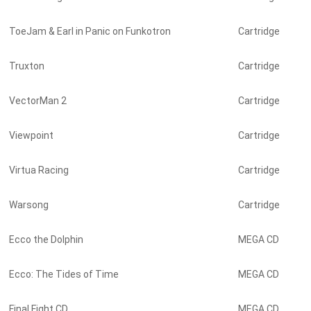
ToeJam & Earl in Panic on Funkotron
Cartridge
Truxton
Cartridge
VectorMan 2
Cartridge
Viewpoint
Cartridge
Virtua Racing
Cartridge
Warsong
Cartridge
Ecco the Dolphin
MEGA CD
Ecco: The Tides of Time
MEGA CD
Final Fight CD
MEGA CD