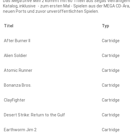
Das
Mega Drive Mini 2
kommt mit 60 Titeln aus Segas vielfältigem
Katalog, inklusive - zum ersten Mal - Spielen aus der MEGA CD-Ära,
neuen Ports und zuvor unveröffentlichten Spielen.
Titel
Typ
After Burner II
Cartridge
Alien Soldier
Cartridge
Atomic Runner
Cartridge
Bonanza Bros.
Cartridge
ClayFighter
Cartridge
Desert Strike: Return to the Gulf
Cartridge
Earthworm Jim 2
Cartridge