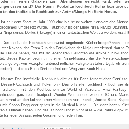
oder in fernen Galaxien zum Abendessen gereicht wird, oder wa
ngenüssen sind? Die Panini Popkultur-Kochbuch-Reihe beantwortet 
e ist das inoffizielle Kochbuch zur Anime/Manga-Hit-Serie Naruto.
 ist seit dem Start im Jahr 1999 eine bis heute weltweit erfolgreiche Manga
deogames umgesetzt wurde. Hauptfigur ist der junge Ninja Naruto Uzumaki,
er Ninja seines Dorfes (Hokage) in einer fantastischen Welt zu werden, erzählt
: Das inoffizielle Kochbuch unterweist angehende Küchenkrieger*innen so 
ister Kakashi das Team 7 in den Fertigkeiten der Ninja unterrichtet! Naruto
elle Freude haben, das mit so legendären Gerichten wie Ankos Sirup-Dan
tet. Jedes Kapitel beginnt mit einer Ninja-Mission, die die Meisterkocha
eist, gefolgt von Rezepten unterschiedlicher Fähigkeitsstufen. Egal, ob Genin
Meister“) … dieses Buch führt eröffnet den Weg zum Koch-Ninja!
Naruto: Das inoffizielle Kochbuch gibt es für Fans fernöstlicher Genüsse
Dessert-Kochbuch und Pokémon - Das offizielle Kochbuch - Koch sie dir 
e Galaxien; mit den Kochbüchern zu World of Warcraft, Final Fantasy 
nfreuden ganz real; Deadpool, Wonder Woman und weitere DC- und Marvel
an nimmt an den kulinarischen Abenteuern von Friends, James Bond, Superna
 mit Snoop Dogg oder gehen in die Musical-Küche … Die ganz harten Küch
en zu bieten haben. Und das ist noch längst nicht alles – die Panini-Popkul
te für jeden Anlass, jeden Gaumen und jeden Fan.