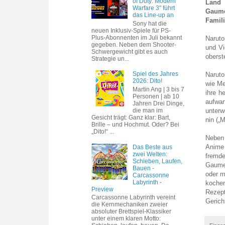
of Duty: Modern
Land 
Warfare 3" führt
Gaume
das Line-up an
Famili
Sony hat die
neuen Inklusiv-Spiele für PS-
Plus-Abonnenten im Juli bekannt
Naruto
gegeben. Neben dem Shooter-
und Vi
Schwergewicht gibt es auch
oberst
Strategie un...
Spiel des Jahres
Naruto
2026: Dito!
wie Me
Martin Ang | 3 bis 7
ihre h
Personen | ab 10
aufwar
Jahren Drei Dinge,
die man im
unterw
Gesicht trägt: Ganz klar: Bart,
nin („
Brille – und Hochmut. Oder? Bei
„Dito!“ ...
Neben 
Anime 
Das Beste aus
zwei Welten:
fremd
Schieben, Laufen,
Gaume
Bauen -
oder m
Carcassonne
Labyrinth -
kochen
Preview
Rezept
Carcassonne Labyrinth vereint
Gerich
die Kernmechaniken zweier
absoluter Brettspiel-Klassiker
unter einem klaren Motto: