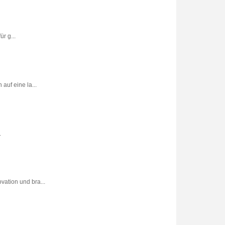
r g...
uf eine la...
.
vation und bra...