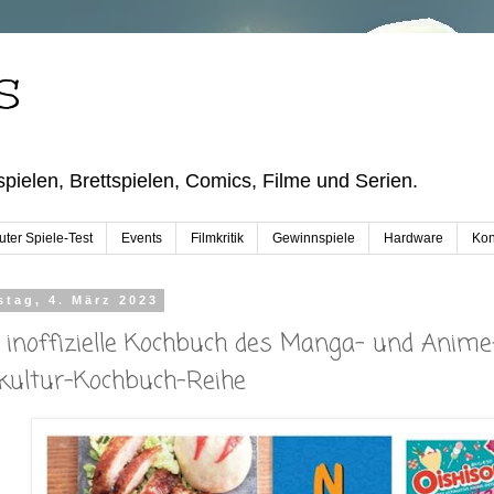
S
pielen, Brettspielen, Comics, Filme und Serien.
ter Spiele-Test
Events
Filmkritik
Gewinnspiele
Hardware
Kon
tag, 4. März 2023
 inoffizielle Kochbuch des Manga- und Anime-
kultur-Kochbuch-Reihe