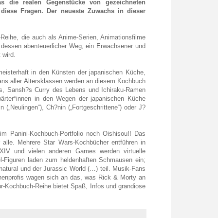
s die realen Gegenstücke von gezeichneten
diese Fragen. Der neueste Zuwachs in dieser
-Reihe, die auch als Anime-Serien, Animationsfilme
 dessen abenteuerlicher Weg, ein Erwachsener und
 wird.
meisterhaft in den Künsten der japanischen Küche,
-Fans aller Altersklassen werden an diesem Kochbuch
gos, Sansh?s Curry des Lebens und Ichiraku-Ramen
nwärter*innen in den Wegen der japanischen Küche
 („Neulingen“), Ch?nin („Fortgeschrittene“) oder J?
 im Panini-Kochbuch-Portfolio noch Oishisou!! Das
alle. Mehrere Star Wars-Kochbücher entführen in
XIV und vielen anderen Games werden virtuelle
-Figuren laden zum heldenhaften Schmausen ein;
tural und der Jurassic World (…) teil. Musik-Fans
enprofis wagen sich an das, was Rick & Morty an
tur-Kochbuch-Reihe bietet Spaß, Infos und grandiose