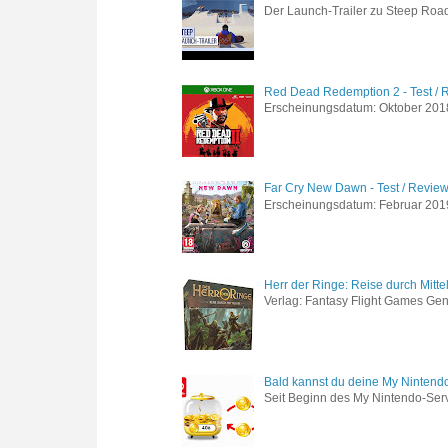
Der Launch-Trailer zu Steep Road 
Red Dead Redemption 2 - Test / 
Erscheinungsdatum: Oktober 2018 
Far Cry New Dawn - Test / Revie
Erscheinungsdatum: Februar 2019 G
Herr der Ringe: Reise durch Mitte
Verlag: Fantasy Flight Games Genr
Bald kannst du deine My Nintend
Seit Beginn des My Nintendo-Ser