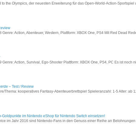
to the Olympics, der neuesten Erweiterung für das Open-World-Action-Sportspiel w
Review
Genre: Action, Abenteuer, Western, Plattform: XBOX One, PS4 Mit Red Dead Redem
w
enre: Action, Survival, Ego-Shooter Plattform: XBOX One, PS4, PC Es ist noch nic
lerde – Test / Review
e/Thema: kooperatives Fantasy-Abenteuerbrettspiel Spieleranzahl: 1-5 Alter: ab 12
o-Goldpunkte im Nintendo eShop für Nintendo Switch einsetzen!
vice im Jahr 2016 sind Nintendo-Fans in den Genuss einer Reihe an Belohnungen 