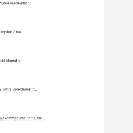
urde veröffentlich:
ption 2 tau...
ht einmal e...
 Jahre Spieldauer: 7...
gekommen, wie Items, die...