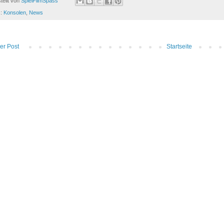
tellt von
SpielFilmSpass
s:
Konsolen
,
News
er Post
Startseite