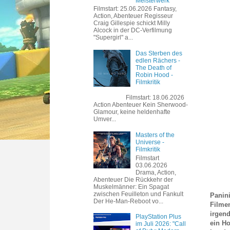
Meisterwerk
Filmstart: 25.06.2026 Fantasy,
Action, Abenteuer Regisseur
Craig Gillespie schickt Milly
Alcock in der DC-Verfilmung
"Supergirl" a...
Das Sterben des
edlen Rächers -
The Death of
Robin Hood -
Filmkritik
Filmstart: 18.06.2026
Action Abenteuer Kein Sherwood-
Glamour, keine heldenhafte
Umver...
Masters of the
Universe -
Filmkritik
Filmstart
03.06.2026
Drama, Action,
Abenteuer Die Rückkehr der
Muskelmänner: Ein Spagat
zwischen Feuilleton und Fankult
Panin
Der He-Man-Reboot vo...
Filme
irgend
PlayStation Plus
ein Ho
im Juli 2026: "Call