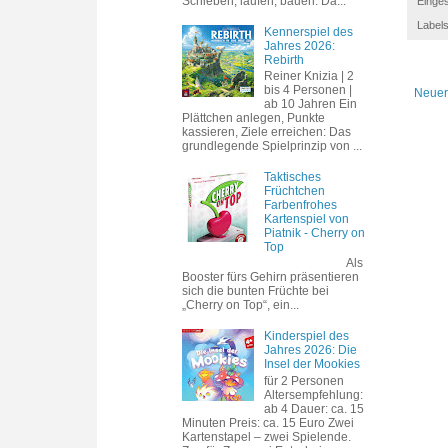
Schieben, laufen, bauen. Da...
Einges
Label
Kennerspiel des
Jahres 2026:
Rebirth
Reiner Knizia | 2
bis 4 Personen |
Neuer
ab 10 Jahren Ein
Plättchen anlegen, Punkte
kassieren, Ziele erreichen: Das
grundlegende Spielprinzip von ...
Taktisches
Früchtchen
Farbenfrohes
Kartenspiel von
Piatnik - Cherry on
Top
Als
Booster fürs Gehirn präsentieren
sich die bunten Früchte bei
„Cherry on Top“, ein...
Kinderspiel des
Jahres 2026: Die
Insel der Mookies
für 2 Personen
Altersempfehlung:
ab 4 Dauer: ca. 15
Minuten Preis: ca. 15 Euro Zwei
Kartenstapel – zwei Spielende.