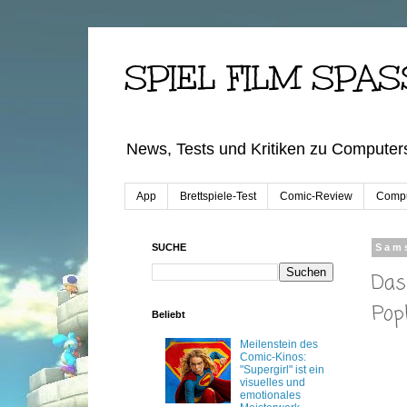
SPIEL FILM SPAS
News, Tests und Kritiken zu Computers
App
Brettspiele-Test
Comic-Review
Compu
SUCHE
Sams
Das
Pop
Beliebt
Meilenstein des
Comic-Kinos:
"Supergirl" ist ein
visuelles und
emotionales