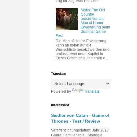
Zug für Zug zwei Entschei...
Mafia: The Old
Country
präsentiert die
Man of Honor-
Erweiterung beim
Summer Game
Fest
Die Man of Honor-Erweiterung
kann ab sofort auf die
Wunschliste gesetzt werden und
umfasst zwei neue Kapitel in
Enzos Geschichte, in denen e...
Translate
Powered by
Translate
Interessant
Siedler von Catan - Game of
Thrones - Test / Review
Veröffentlichungsdatum: Jahr 2017
Genre: Familienspiel, Strategie,