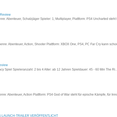
/ Review
: Abenteuer, Schatzjäger Spieler: 1, Multiplayer, Plattform: PS4 Uncharted steht fü
re: Abenteuer, Action, Shooter Plattform: XBOX One, PS4, PC Far Cry kann schon a
Review
acy Spiel Spieleranzahl: 2 bis 4 Alter: ab 12 Jahren Spieldauer: 45 - 60 Min The Ri..
re: Abenteuer, Action Plattform: PS4 God of War steht für epische Kämpfe, für Inno
S LAUNCH-TRAILER VERÖFFENTLICHT