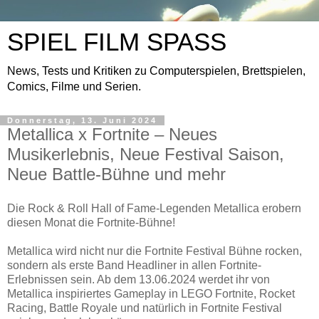
SPIEL FILM SPASS
News, Tests und Kritiken zu Computerspielen, Brettspielen,
Comics, Filme und Serien.
Donnerstag, 13. Juni 2024
Metallica x Fortnite – Neues
Musikerlebnis, Neue Festival Saison,
Neue Battle-Bühne und mehr
Die Rock & Roll Hall of Fame-Legenden Metallica erobern
diesen Monat die Fortnite-Bühne!
Metallica wird nicht nur die Fortnite Festival Bühne rocken,
sondern als erste Band Headliner in allen Fortnite-
Erlebnissen sein. Ab dem 13.06.2024 werdet ihr von
Metallica inspiriertes Gameplay in LEGO Fortnite, Rocket
Racing, Battle Royale und natürlich in Fortnite Festival