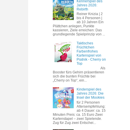
Kennerspiel des
Jahres 2026:
Rebirth
Reiner Knizia | 2
bis 4 Personen |
ab 10 Jahren Ein
Plättchen anlegen, Punkte
kassieren, Ziele erreichen: Das
grundlegende Spielprinzip von ...
Taktisches
Früchtchen
Farbenfrohes
Kartenspiel von
Piatnik - Cherry on
Top
Als
Booster fürs Gehirn präsentieren
sich die bunten Früchte bei
„Cherry on Top“, ein...
Kinderspiel des
Jahres 2026: Die
Insel der Mookies
für 2 Personen
Altersempfehlung:
ab 4 Dauer: ca. 15
Minuten Preis: ca. 15 Euro Zwei
Kartenstapel – zwei Spielende.
Zug für Zug zwei Entschei...