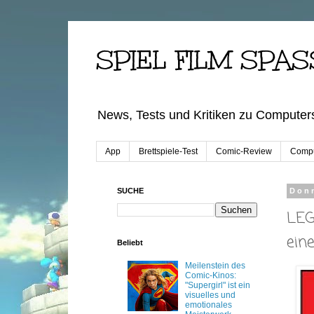
SPIEL FILM SPAS
News, Tests und Kritiken zu Computers
App
Brettspiele-Test
Comic-Review
Compu
SUCHE
Donn
LEG
ein
Beliebt
Meilenstein des
Comic-Kinos:
"Supergirl" ist ein
visuelles und
emotionales