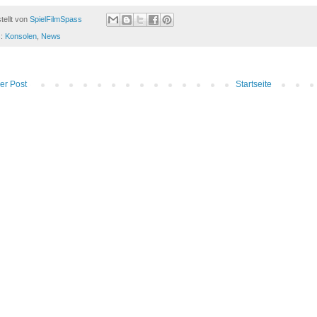
tellt von
SpielFilmSpass
s:
Konsolen
,
News
er Post
Startseite