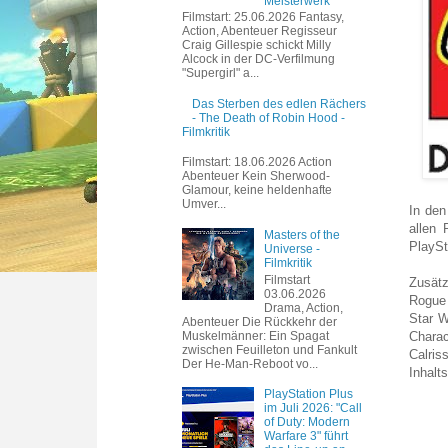
Meisterwerk
Filmstart: 25.06.2026 Fantasy,
Action, Abenteuer Regisseur
Craig Gillespie schickt Milly
Alcock in der DC-Verfilmung
"Supergirl" a...
Das Sterben des edlen Rächers
- The Death of Robin Hood -
Filmkritik
Filmstart: 18.06.2026 Action
Abenteuer Kein Sherwood-
Glamour, keine heldenhafte
Umver...
In den
allen 
Masters of the
PlaySt
Universe -
Filmkritik
Filmstart
Zusätz
03.06.2026
Rogue 
Drama, Action,
Star W
Abenteuer Die Rückkehr der
Muskelmänner: Ein Spagat
Chara
zwischen Feuilleton und Fankult
Calris
Der He-Man-Reboot vo...
Inhalt
PlayStation Plus
im Juli 2026: "Call
of Duty: Modern
Warfare 3" führt