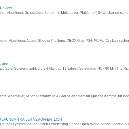
/ Review
: Abenteuer, Schatzjäger Spieler: 1, Multiplayer, Plattform: PS4 Uncharted steht fü
re: Abenteuer, Action, Shooter Plattform: XBOX One, PS4, PC Far Cry kann schon a
Review
acy Spiel Spieleranzahl: 2 bis 4 Alter: ab 12 Jahren Spieldauer: 45 - 60 Min The Ri..
re: Abenteuer, Action Plattform: PS4 God of War steht für epische Kämpfe, für Inno
S LAUNCH-TRAILER VERÖFFENTLICHT
to the Olympics, der neuesten Erweiterung für das Open-World-Action-Sportspiel w