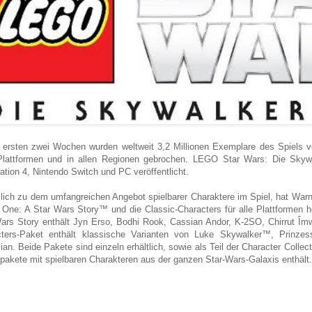
 ersten zwei Wochen wurden weltweit 3,2 Millionen Exemplare des Spiels ve
Plattformen und in allen Regionen gebrochen. LEGO Star Wars: Die Skywa
ation 4, Nintendo Switch und PC veröffentlicht.
lich zu dem umfangreichen Angebot spielbarer Charaktere im Spiel, hat Wa
One: A Star Wars Story™ und die Classic-Characters für alle Plattformen 
ars Story enthält Jyn Erso, Bodhi Rook, Cassian Andor, K-2SO, Chirrut Îm
cters-Paket enthält klassische Varianten von Luke Skywalker™, Prinz
sian. Beide Pakete sind einzeln erhältlich, sowie als Teil der Character Colle
spakete mit spielbaren Charakteren aus der ganzen Star-Wars-Galaxis enthält.