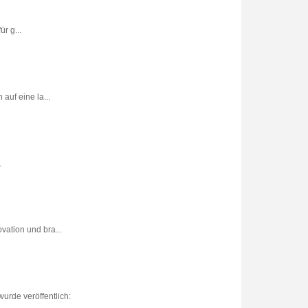
r g...
uf eine la...
.
vation und bra...
urde veröffentlich: