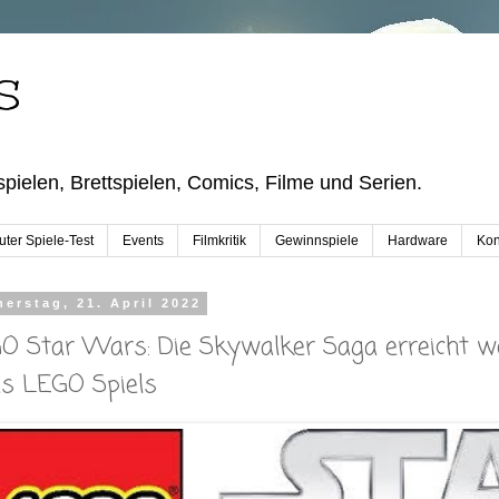
S
pielen, Brettspielen, Comics, Filme und Serien.
ter Spiele-Test
Events
Filmkritik
Gewinnspiele
Hardware
Kon
erstag, 21. April 2022
O Star Wars: Die Skywalker Saga erreicht we
es LEGO Spiels