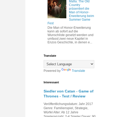
Mafia: The Old
Country
präsentiert die
Man of Honor-
Erweiterung beim
Summer Game
Fest
Die Man of Honor-Erweiterung
kann ab sofort auf die
Wunschliste gesetzt werden und
umfasst zwei neue Kapitel in
Enzos Geschichte, in denen e...
Translate
Powered by
Translate
Interessant
Siedler von Catan - Game of
Thrones - Test / Review
Veröffentlichungsdatum: Jahr 2017
Genre: Familienspiel, Strategie,
Würfel Alter: Ab 12 Jahre
Spieleranzahl: 2-4 Spieler Dauer: 90