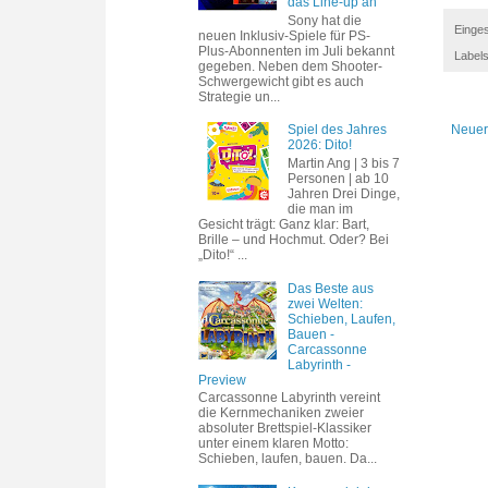
das Line-up an
Sony hat die
Einges
neuen Inklusiv-Spiele für PS-
Plus-Abonnenten im Juli bekannt
Label
gegeben. Neben dem Shooter-
Schwergewicht gibt es auch
Strategie un...
Spiel des Jahres
Neuer
2026: Dito!
Martin Ang | 3 bis 7
Personen | ab 10
Jahren Drei Dinge,
die man im
Gesicht trägt: Ganz klar: Bart,
Brille – und Hochmut. Oder? Bei
„Dito!“ ...
Das Beste aus
zwei Welten:
Schieben, Laufen,
Bauen -
Carcassonne
Labyrinth -
Preview
Carcassonne Labyrinth vereint
die Kernmechaniken zweier
absoluter Brettspiel-Klassiker
unter einem klaren Motto:
Schieben, laufen, bauen. Da...