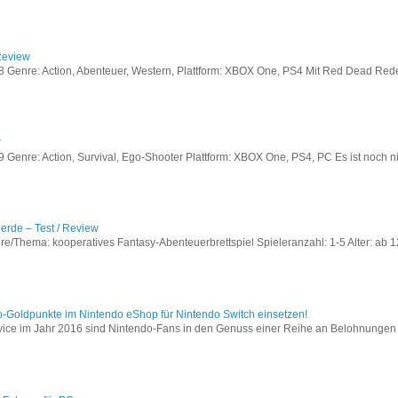
Review
Genre: Action, Abenteuer, Western, Plattform: XBOX One, PS4 Mit Red Dead Redem
w
enre: Action, Survival, Ego-Shooter Plattform: XBOX One, PS4, PC Es ist noch nic
lerde – Test / Review
e/Thema: kooperatives Fantasy-Abenteuerbrettspiel Spieleranzahl: 1-5 Alter: ab 12
o-Goldpunkte im Nintendo eShop für Nintendo Switch einsetzen!
vice im Jahr 2016 sind Nintendo-Fans in den Genuss einer Reihe an Belohnungen 