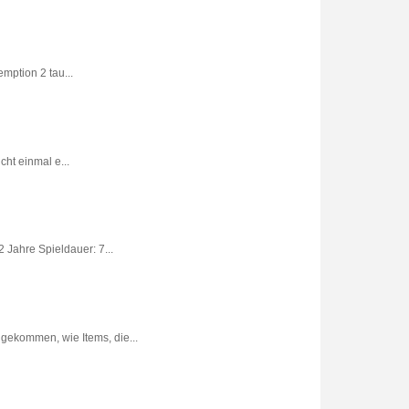
ption 2 tau...
ht einmal e...
 Jahre Spieldauer: 7...
gekommen, wie Items, die...