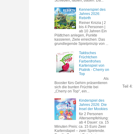
Schieben, laufen, bauen. Da...
Kennerspiel des
Jahres 2026:
Rebirth
Reiner Knizia | 2
bis 4 Personen |
ab 10 Jahren Ein
Plättchen anlegen, Punkte
kassieren, Ziele erreichen: Das
grundlegende Spielprinzip von ...
Taktisches
Früchtchen
Farbenfrohes
Kartenspiel von
Piatnik - Cherry on
Top
Als
Booster fürs Gehirn präsentieren
Teil 4:
sich die bunten Früchte bei
„Cherry on Top“, ein...
Kinderspiel des
Jahres 2026: Die
Insel der Mookies
für 2 Personen
Altersempfehlung:
ab 4 Dauer: ca. 15
Minuten Preis: ca. 15 Euro Zwei
Kartenstapel – zwei Spielende.