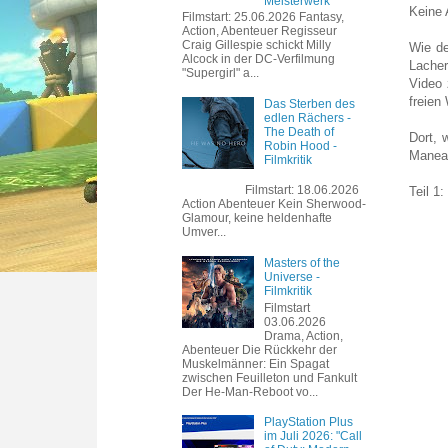
Meisterwerk
Keine 
Filmstart: 25.06.2026 Fantasy,
Action, Abenteuer Regisseur
Craig Gillespie schickt Milly
Wie de
Alcock in der DC-Verfilmung
Lacher
"Supergirl" a...
Video 
freien
Das Sterben des
edlen Rächers -
The Death of
Dort, 
Robin Hood -
Maneat
Filmkritik
Filmstart: 18.06.2026
Teil 1:
Action Abenteuer Kein Sherwood-
Glamour, keine heldenhafte
Umver...
Masters of the
Universe -
Filmkritik
Filmstart
03.06.2026
Drama, Action,
Abenteuer Die Rückkehr der
Muskelmänner: Ein Spagat
zwischen Feuilleton und Fankult
Der He-Man-Reboot vo...
PlayStation Plus
im Juli 2026: "Call