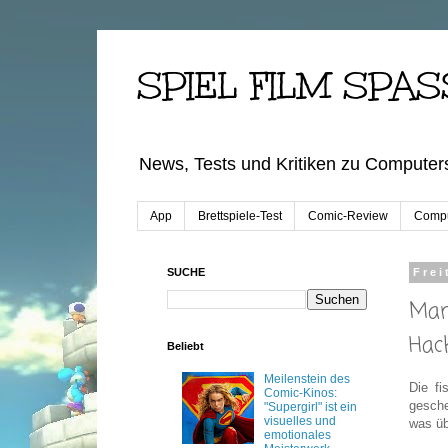
SPIEL FILM SPAS
News, Tests und Kritiken zu Computers
App
Brettspiele-Test
Comic-Review
Compu
SUCHE
Frei
Man
Hac
Beliebt
Meilenstein des
Die f
Comic-Kinos:
gesche
"Supergirl" ist ein
visuelles und
was üb
emotionales