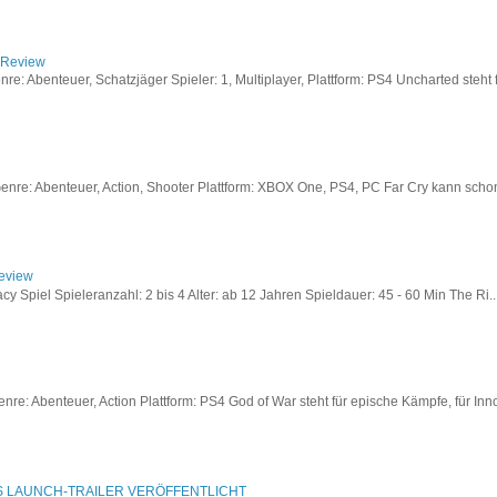
/ Review
: Abenteuer, Schatzjäger Spieler: 1, Multiplayer, Plattform: PS4 Uncharted steht fü
re: Abenteuer, Action, Shooter Plattform: XBOX One, PS4, PC Far Cry kann schon a
Review
acy Spiel Spieleranzahl: 2 bis 4 Alter: ab 12 Jahren Spieldauer: 45 - 60 Min The Ri..
re: Abenteuer, Action Plattform: PS4 God of War steht für epische Kämpfe, für Inno
S LAUNCH-TRAILER VERÖFFENTLICHT