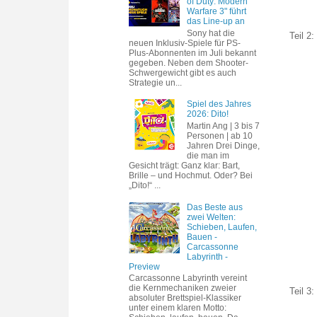
of Duty: Modern
Warfare 3" führt
das Line-up an
Sony hat die
Teil 2:
neuen Inklusiv-Spiele für PS-
Plus-Abonnenten im Juli bekannt
gegeben. Neben dem Shooter-
Schwergewicht gibt es auch
Strategie un...
Spiel des Jahres
2026: Dito!
Martin Ang | 3 bis 7
Personen | ab 10
Jahren Drei Dinge,
die man im
Gesicht trägt: Ganz klar: Bart,
Brille – und Hochmut. Oder? Bei
„Dito!“ ...
Das Beste aus
zwei Welten:
Schieben, Laufen,
Bauen -
Carcassonne
Labyrinth -
Preview
Carcassonne Labyrinth vereint
die Kernmechaniken zweier
Teil 3:
absoluter Brettspiel-Klassiker
unter einem klaren Motto: