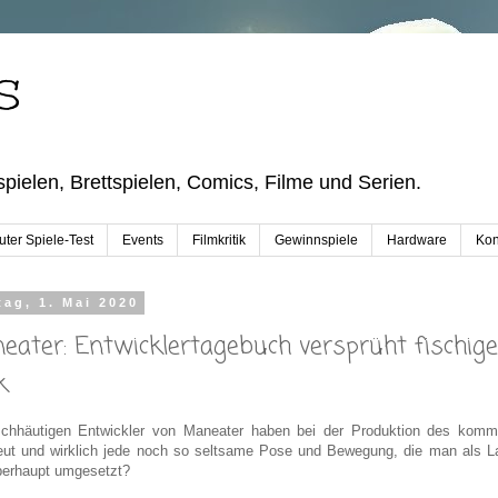
S
pielen, Brettspielen, Comics, Filme und Serien.
ter Spiele-Test
Events
Filmkritik
Gewinnspiele
Hardware
Kon
tag, 1. Mai 2020
eater: Entwicklertagebuch versprüht fischi
k
ischhäutigen Entwickler von Maneater haben bei der Produktion des ko
ut und wirklich jede noch so seltsame Pose und Bewegung, die man als Laie
erhaupt umgesetzt?