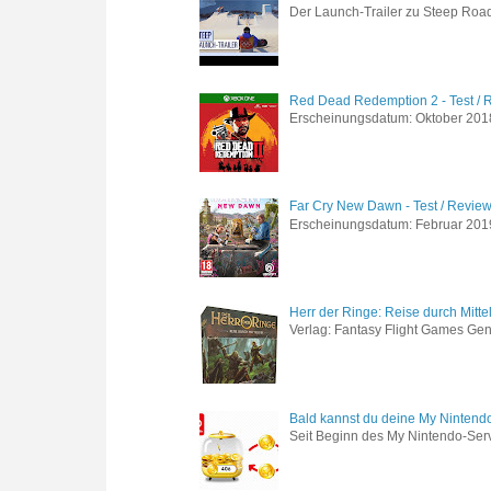
Der Launch-Trailer zu Steep Road 
Red Dead Redemption 2 - Test / 
Erscheinungsdatum: Oktober 2018 
Far Cry New Dawn - Test / Revie
Erscheinungsdatum: Februar 2019 G
Herr der Ringe: Reise durch Mitte
Verlag: Fantasy Flight Games Genr
Bald kannst du deine My Nintend
Seit Beginn des My Nintendo-Ser