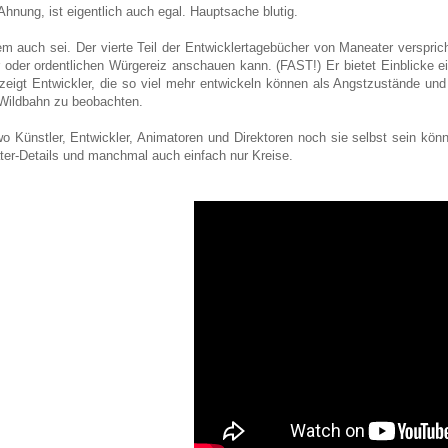
Ahnung, ist eigentlich auch egal. Hauptsache blutig.
m auch sei. Der vierte Teil der Entwicklertagebücher von Maneater verspric
 oder ordentlichen Würgereiz anschauen kann. (FAST!) Er bietet Einblicke ei
zeigt Entwickler, die so viel mehr entwickeln können als Angstzustände und 
 Wildbahn zu beobachten.
wo Künstler, Entwickler, Animatoren und Direktoren noch sie selbst sein könne
er-Details und manchmal auch einfach nur Kreise.