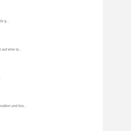
r g...
uf eine la...
.
vation und bra...