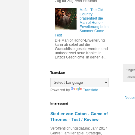
Zug für Zug zwei Entschei...
Mafia: The Old
Country
präsentiert die
Man of Honor-
Erweiterung beim
Summer Game
Fest
Die Man of Honor-Erweiterung
kann ab sofort auf die
Wunschliste gesetzt werden und
umfasst zwei neue Kapitel in
Enzos Geschichte, in denen e...
Einges
Translate
Label
Powered by
Translate
Neuer
Interessant
Siedler von Catan - Game of
Thrones - Test / Review
Veröffentlichungsdatum: Jahr 2017
Genre: Familienspiel, Strategie,