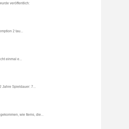
urde veröffentlich:
ption 2 tau...
ht einmal e...
 Jahre Spieldauer: 7...
gekommen, wie Items, die...