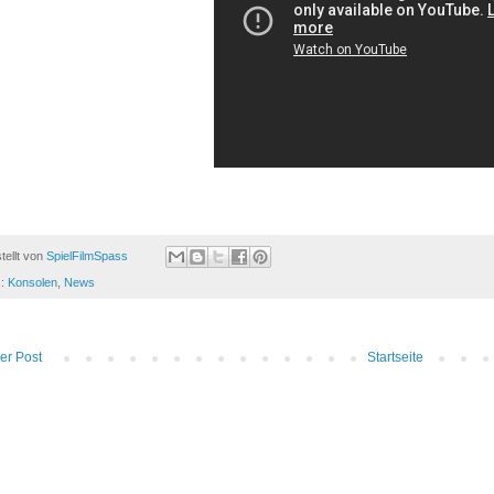
tellt von
SpielFilmSpass
s:
Konsolen
,
News
er Post
Startseite