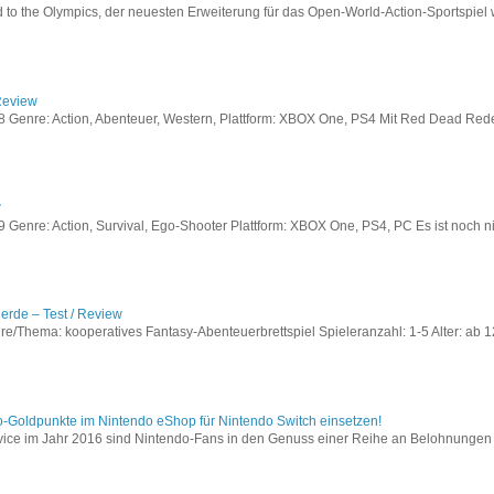
to the Olympics, der neuesten Erweiterung für das Open-World-Action-Sportspiel w
Review
Genre: Action, Abenteuer, Western, Plattform: XBOX One, PS4 Mit Red Dead Redem
w
enre: Action, Survival, Ego-Shooter Plattform: XBOX One, PS4, PC Es ist noch nic
lerde – Test / Review
e/Thema: kooperatives Fantasy-Abenteuerbrettspiel Spieleranzahl: 1-5 Alter: ab 12
o-Goldpunkte im Nintendo eShop für Nintendo Switch einsetzen!
vice im Jahr 2016 sind Nintendo-Fans in den Genuss einer Reihe an Belohnungen 