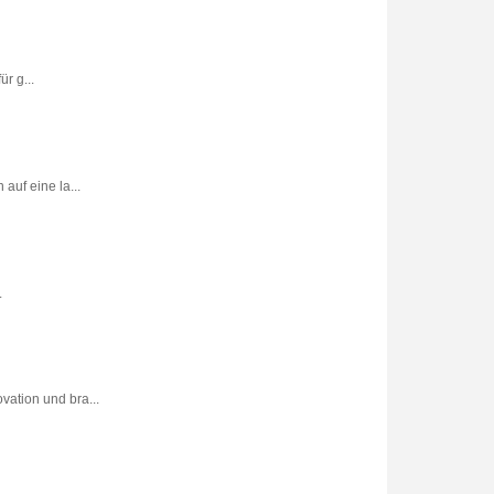
r g...
uf eine la...
.
vation und bra...