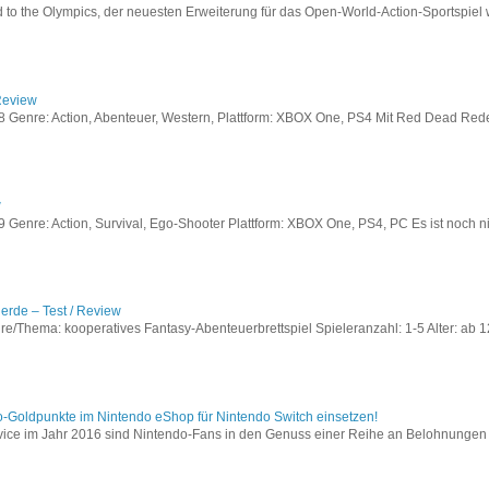
to the Olympics, der neuesten Erweiterung für das Open-World-Action-Sportspiel w
Review
Genre: Action, Abenteuer, Western, Plattform: XBOX One, PS4 Mit Red Dead Redem
w
enre: Action, Survival, Ego-Shooter Plattform: XBOX One, PS4, PC Es ist noch nic
lerde – Test / Review
e/Thema: kooperatives Fantasy-Abenteuerbrettspiel Spieleranzahl: 1-5 Alter: ab 12
o-Goldpunkte im Nintendo eShop für Nintendo Switch einsetzen!
vice im Jahr 2016 sind Nintendo-Fans in den Genuss einer Reihe an Belohnungen 