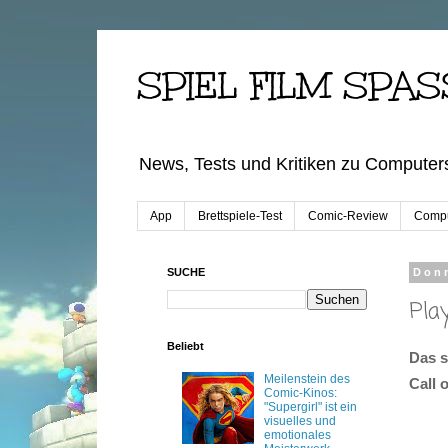
SPIEL FILM SPAS
News, Tests und Kritiken zu Computers
App
Brettspiele-Test
Comic-Review
Compu
SUCHE
Donn
Pla
Beliebt
Das s
Meilenstein des
Call 
Comic-Kinos:
"Supergirl" ist ein
visuelles und
emotionales