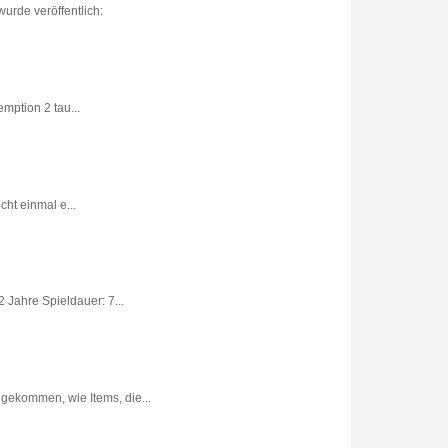
urde veröffentlich:
ption 2 tau...
ht einmal e...
 Jahre Spieldauer: 7...
gekommen, wie Items, die...