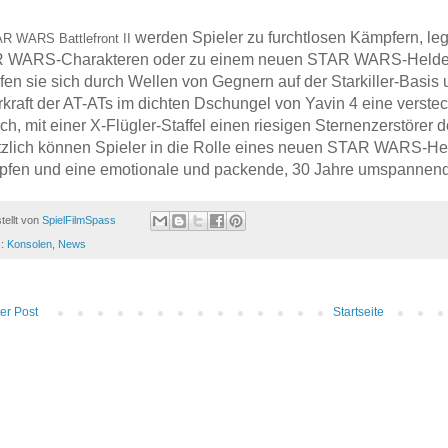
werden Spieler zu furchtlosen Kämpfern, lege
R WARS Battlefront II
 WARS-Charakteren oder zu einem neuen STAR WARS-Helden. 
en sie sich durch Wellen von Gegnern auf der Starkiller-Basi
kraft der AT-ATs im dichten Dschungel von Yavin 4 eine verstec
ch, mit einer X-Flügler-Staffel einen riesigen Sternenzerstörer 
zlich können Spieler in die Rolle eines neuen STAR WARS-Held
pfen und eine emotionale und packende, 30 Jahre umspannende
tellt von
SpielFilmSpass
s:
Konsolen
,
News
er Post
Startseite