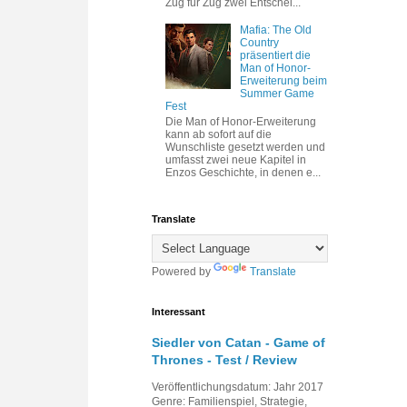
Zug für Zug zwei Entschei...
Mafia: The Old
Country
präsentiert die
Man of Honor-
Erweiterung beim
Summer Game
Fest
Die Man of Honor-Erweiterung
kann ab sofort auf die
Wunschliste gesetzt werden und
umfasst zwei neue Kapitel in
Enzos Geschichte, in denen e...
Translate
Powered by
Translate
Interessant
Siedler von Catan - Game of
Thrones - Test / Review
Veröffentlichungsdatum: Jahr 2017
Genre: Familienspiel, Strategie,