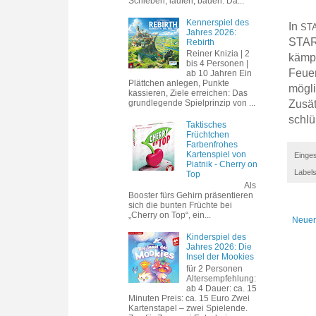
Schieben, laufen, bauen. Da...
Kennerspiel des
In
STA
Jahres 2026:
STAR
Rebirth
Reiner Knizia | 2
kämpf
bis 4 Personen |
Feuer
ab 10 Jahren Ein
Plättchen anlegen, Punkte
mögli
kassieren, Ziele erreichen: Das
Zusät
grundlegende Spielprinzip von ...
schlü
Taktisches
Früchtchen
Farbenfrohes
Kartenspiel von
Einges
Piatnik - Cherry on
Label
Top
Als
Booster fürs Gehirn präsentieren
sich die bunten Früchte bei
„Cherry on Top“, ein...
Neuer
Kinderspiel des
Jahres 2026: Die
Insel der Mookies
für 2 Personen
Altersempfehlung:
ab 4 Dauer: ca. 15
Minuten Preis: ca. 15 Euro Zwei
Kartenstapel – zwei Spielende.