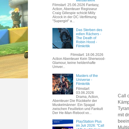
Meisterwerk
Filmstart: 25.06.2026 Fantasy,
Action, Abenteuer Regisseur
Craig Gillespie schickt Milly
Alcock in der DC-Verfilmung
"Supergirl" a...
Das Sterben des
edlen Rächers -
The Death of
Robin Hood -
Filmkritik
Filmstart: 18.06.2026
Action Abenteuer Kein Sherwood-
Glamour, keine heldenhafte
Umver...
Masters of the
Universe -
Filmkritik
Filmstart
03.06.2026
Call 
Drama, Action,
Abenteuer Die Rückkehr der
Kämpf
Muskelmänner: Ein Spagat
Tyran
zwischen Feuilleton und Fankult
Der He-Man-Reboot vo...
mit d
beein
PlayStation Plus
im Juli 2026: "Call
Multi