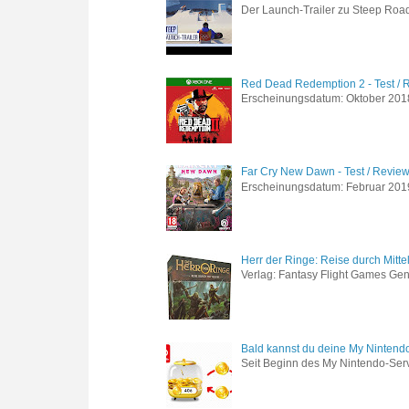
Der Launch-Trailer zu Steep Road 
Red Dead Redemption 2 - Test / 
Erscheinungsdatum: Oktober 2018 
Far Cry New Dawn - Test / Revie
Erscheinungsdatum: Februar 2019 G
Herr der Ringe: Reise durch Mitte
Verlag: Fantasy Flight Games Genr
Bald kannst du deine My Nintend
Seit Beginn des My Nintendo-Ser