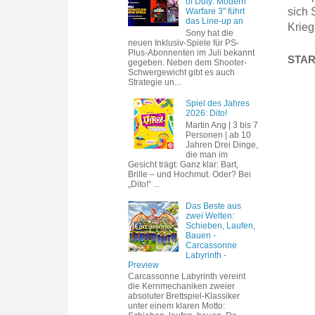
of Duty: Modern
sich 
Warfare 3" führt
das Line-up an
Krieg
Sony hat die
neuen Inklusiv-Spiele für PS-
Plus-Abonnenten im Juli bekannt
STAR 
gegeben. Neben dem Shooter-
Schwergewicht gibt es auch
Strategie un...
Spiel des Jahres
2026: Dito!
Martin Ang | 3 bis 7
Personen | ab 10
Jahren Drei Dinge,
die man im
Gesicht trägt: Ganz klar: Bart,
Brille – und Hochmut. Oder? Bei
„Dito!“ ...
Das Beste aus
zwei Welten:
Schieben, Laufen,
Bauen -
Carcassonne
Labyrinth -
Preview
Carcassonne Labyrinth vereint
die Kernmechaniken zweier
absoluter Brettspiel-Klassiker
unter einem klaren Motto: