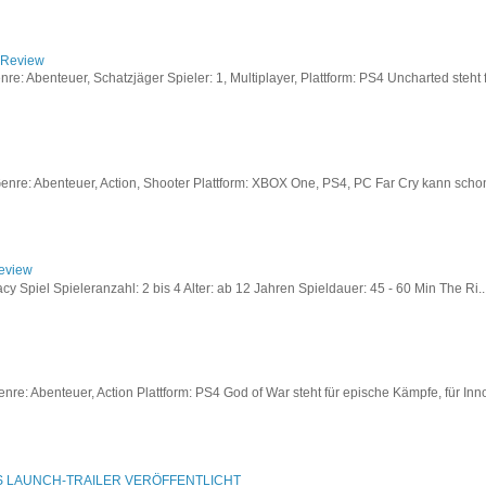
/ Review
: Abenteuer, Schatzjäger Spieler: 1, Multiplayer, Plattform: PS4 Uncharted steht fü
re: Abenteuer, Action, Shooter Plattform: XBOX One, PS4, PC Far Cry kann schon a
Review
acy Spiel Spieleranzahl: 2 bis 4 Alter: ab 12 Jahren Spieldauer: 45 - 60 Min The Ri..
re: Abenteuer, Action Plattform: PS4 God of War steht für epische Kämpfe, für Inno
S LAUNCH-TRAILER VERÖFFENTLICHT