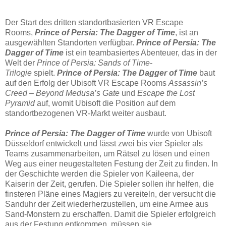
Der Start des dritten standortbasierten VR Escape
Rooms,
Prince of Persia: The Dagger of Time
, ist an
ausgewählten Standorten verfügbar.
Prince of Persia: The
Dagger of Time
ist ein teambasiertes Abenteuer, das in der
Welt der
Prince of Persia: Sands of Time-
Trilogie
spielt.
Prince of Persia: The Dagger of Time
baut
auf den Erfolg der Ubisoft VR Escape Rooms
Assassin’s
Creed – Beyond Medusa’s Gate
und
Escape the Lost
Pyramid
auf, womit Ubisoft die Position auf dem
standortbezogenen VR-Markt weiter ausbaut.
Prince of Persia: The Dagger of Time
wurde von Ubisoft
Düsseldorf entwickelt und lässt zwei bis vier Spieler als
Teams zusammenarbeiten, um Rätsel zu lösen und einen
Weg aus einer neugestalteten Festung der Zeit zu finden. In
der Geschichte werden die Spieler von Kaileena, der
Kaiserin der Zeit, gerufen. Die Spieler sollen ihr helfen, die
finsteren Pläne eines Magiers zu vereiteln, der versucht die
Sanduhr der Zeit wiederherzustellen, um eine Armee aus
Sand-Monstern zu erschaffen. Damit die Spieler erfolgreich
aus der Festung entkommen, müssen sie