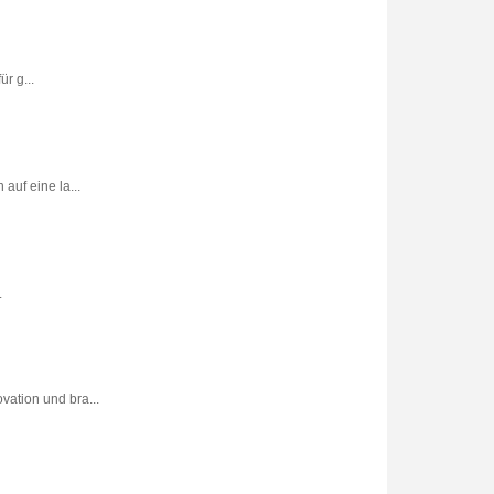
r g...
uf eine la...
.
vation und bra...