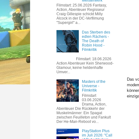
Meisterwerk
Filmstart: 25.06.2026 Fantasy,
Action, Abenteuer Regisseur
Craig Gillespie schickt Milly
Alcock in der DC-Verfilmung
"Supergirl" a...
Das Sterben des
edlen Rächers -
The Death of
Robin Hood -
Filmkritik
Filmstart: 18.06.2026
Action Abenteuer Kein Sherwood-
Glamour, keine heldenhafte
Umver...
Das vo
Masters of the
modern
Universe -
Filmkritik
können
Filmstart
einzig
03.06.2026
Drama, Action,
Abenteuer Die Rückkehr der
Muskelmänner: Ein Spagat
zwischen Feuilleton und Fankult
Der He-Man-Reboot vo...
PlayStation Plus
im Juli 2026: "Call