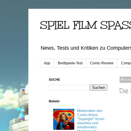
SPIEL FILM SPAS
News, Tests und Kritiken zu Computers
App
Brettspiele-Test
Comic-Review
Compu
SUCHE
Mitt
Die
Beliebt
Meilenstein des
Comic-Kinos:
"Supergirl" ist ein
visuelles und
emotionales