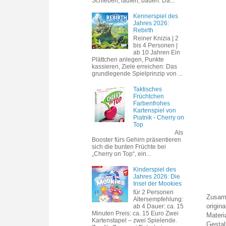
Schieben, laufen, bauen. Da...
Kennerspiel des
Jahres 2026:
Rebirth
Reiner Knizia | 2
bis 4 Personen |
ab 10 Jahren Ein
Plättchen anlegen, Punkte
kassieren, Ziele erreichen: Das
grundlegende Spielprinzip von ...
Taktisches
Früchtchen
Farbenfrohes
Kartenspiel von
Piatnik - Cherry on
Top
Als
Booster fürs Gehirn präsentieren
sich die bunten Früchte bei
„Cherry on Top“, ein...
Kinderspiel des
Jahres 2026: Die
Insel der Mookies
für 2 Personen
Zusamm
Altersempfehlung:
origin
ab 4 Dauer: ca. 15
Minuten Preis: ca. 15 Euro Zwei
Materi
Kartenstapel – zwei Spielende.
Gestal