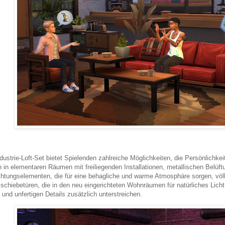
dustrie-Loft-Set bietet Spielenden zahlreiche Möglichkeiten, die Persönlichke
 in elementaren Räumen mit freiliegenden Installationen, metallischen Belüf
htungselementen, die für eine behagliche und warme Atmosphäre sorgen, völl
schiebetüren, die in den neu eingerichteten Wohnräumen für natürliches Lich
 und unfertigen Details zusätzlich unterstreichen.