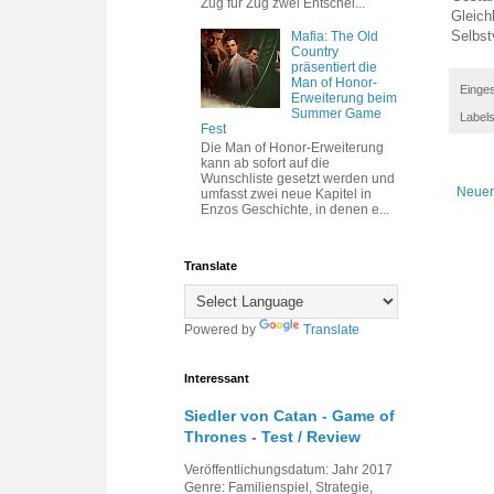
Zug für Zug zwei Entschei...
Gleich
Selbst
Mafia: The Old
Country
präsentiert die
Man of Honor-
Einges
Erweiterung beim
Summer Game
Label
Fest
Die Man of Honor-Erweiterung
kann ab sofort auf die
Wunschliste gesetzt werden und
Neuer
umfasst zwei neue Kapitel in
Enzos Geschichte, in denen e...
Translate
Powered by
Translate
Interessant
Siedler von Catan - Game of
Thrones - Test / Review
Veröffentlichungsdatum: Jahr 2017
Genre: Familienspiel, Strategie,