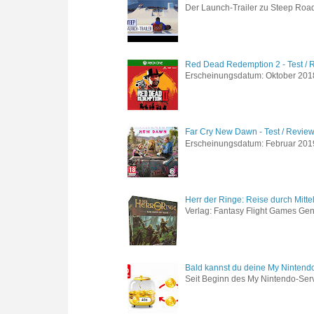
Der Launch-Trailer zu Steep Road 
Red Dead Redemption 2 - Test / 
Erscheinungsdatum: Oktober 2018 
Far Cry New Dawn - Test / Revie
Erscheinungsdatum: Februar 2019 G
Herr der Ringe: Reise durch Mitte
Verlag: Fantasy Flight Games Genr
Bald kannst du deine My Nintend
Seit Beginn des My Nintendo-Ser