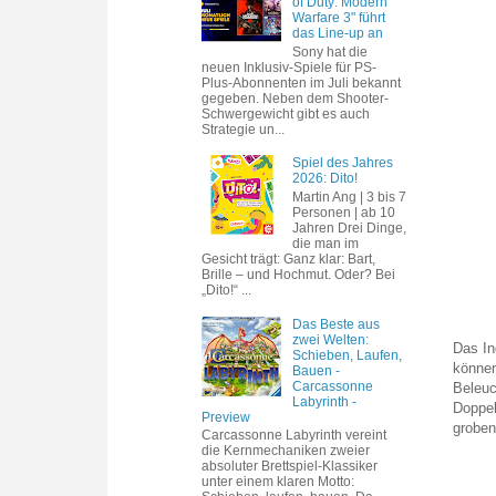
of Duty: Modern
Warfare 3" führt
das Line-up an
Sony hat die
neuen Inklusiv-Spiele für PS-
Plus-Abonnenten im Juli bekannt
gegeben. Neben dem Shooter-
Schwergewicht gibt es auch
Strategie un...
Spiel des Jahres
2026: Dito!
Martin Ang | 3 bis 7
Personen | ab 10
Jahren Drei Dinge,
die man im
Gesicht trägt: Ganz klar: Bart,
Brille – und Hochmut. Oder? Bei
„Dito!“ ...
Das Beste aus
zwei Welten:
Das In
Schieben, Laufen,
können
Bauen -
Carcassonne
Beleuc
Labyrinth -
Doppel
Preview
groben
Carcassonne Labyrinth vereint
die Kernmechaniken zweier
absoluter Brettspiel-Klassiker
unter einem klaren Motto: