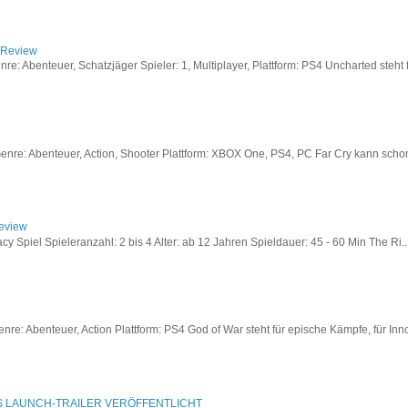
/ Review
: Abenteuer, Schatzjäger Spieler: 1, Multiplayer, Plattform: PS4 Uncharted steht fü
re: Abenteuer, Action, Shooter Plattform: XBOX One, PS4, PC Far Cry kann schon a
Review
acy Spiel Spieleranzahl: 2 bis 4 Alter: ab 12 Jahren Spieldauer: 45 - 60 Min The Ri..
re: Abenteuer, Action Plattform: PS4 God of War steht für epische Kämpfe, für Inno
S LAUNCH-TRAILER VERÖFFENTLICHT