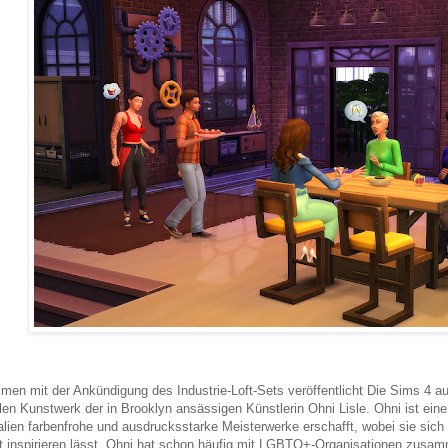
en mit der Ankündigung des Industrie-Loft-Sets veröffentlicht Die Sims 4 a
alen Kunstwerk der in Brooklyn ansässigen Künstlerin Ohni Lisle. Ohni ist ein
alien farbenfrohe und ausdrucksstarke Meisterwerke erschafft, wobei sie sich
t inspirieren lässt. Ohni hat schon häufig mit LGBTQ+-Organisationen zusamm