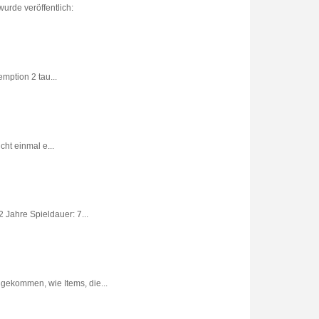
urde veröffentlich:
ption 2 tau...
ht einmal e...
 Jahre Spieldauer: 7...
gekommen, wie Items, die...