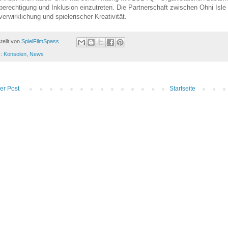
berechtigung und Inklusion einzutreten. Die Partnerschaft zwischen Ohni Is
verwirklichung und spielerischer Kreativität.
tellt von
SpielFilmSpass
s:
Konsolen
,
News
er Post
Startseite