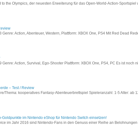
to the Olympics, der neuesten Erweiterung für das Open-World-Action-Sportspiel w
Review
Genre: Action, Abenteuer, Western, Plattform: XBOX One, PS4 Mit Red Dead Redem
w
enre: Action, Survival, Ego-Shooter Plattform: XBOX One, PS4, PC Es ist noch nic
lerde – Test / Review
e/Thema: kooperatives Fantasy-Abenteuerbrettspiel Spieleranzahl: 1-5 Alter: ab 12
o-Goldpunkte im Nintendo eShop für Nintendo Switch einsetzen!
vice im Jahr 2016 sind Nintendo-Fans in den Genuss einer Reihe an Belohnungen 