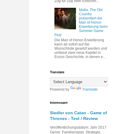
Zug für Zug zwei Entschei...
Mafia: The Old
Country
präsentiert die
Man of Honor-
Erweiterung beim
Summer Game
Fest
Die Man of Honor-Erweiterung
kann ab sofort auf die
Wunschliste gesetzt werden und
umfasst zwei neue Kapitel in
Enzos Geschichte, in denen e...
Translate
Powered by
Translate
Interessant
Siedler von Catan - Game of
Thrones - Test / Review
Veröffentlichungsdatum: Jahr 2017
Genre: Familienspiel, Strategie,