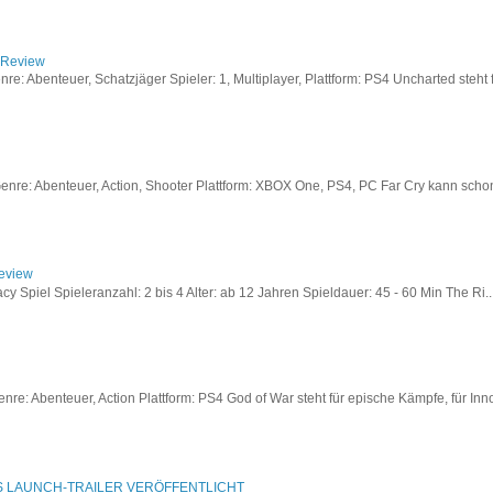
/ Review
: Abenteuer, Schatzjäger Spieler: 1, Multiplayer, Plattform: PS4 Uncharted steht fü
re: Abenteuer, Action, Shooter Plattform: XBOX One, PS4, PC Far Cry kann schon a
Review
acy Spiel Spieleranzahl: 2 bis 4 Alter: ab 12 Jahren Spieldauer: 45 - 60 Min The Ri..
re: Abenteuer, Action Plattform: PS4 God of War steht für epische Kämpfe, für Inno
S LAUNCH-TRAILER VERÖFFENTLICHT