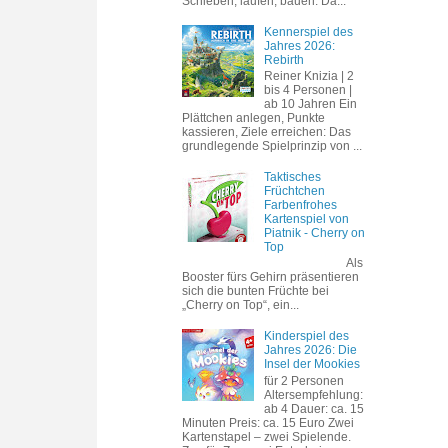
Schieben, laufen, bauen. Da...
Kennerspiel des
Jahres 2026:
Rebirth
Reiner Knizia | 2
bis 4 Personen |
ab 10 Jahren Ein
Plättchen anlegen, Punkte
kassieren, Ziele erreichen: Das
grundlegende Spielprinzip von ...
Taktisches
Früchtchen
Farbenfrohes
Kartenspiel von
Piatnik - Cherry on
Top
Als
Booster fürs Gehirn präsentieren
sich die bunten Früchte bei
„Cherry on Top“, ein...
Kinderspiel des
Jahres 2026: Die
Insel der Mookies
für 2 Personen
Altersempfehlung:
ab 4 Dauer: ca. 15
Minuten Preis: ca. 15 Euro Zwei
Kartenstapel – zwei Spielende.