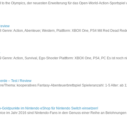
to the Olympics, der neuesten Erweiterung für das Open-World-Action-Sportspiel w
Review
Genre: Action, Abenteuer, Western, Plattform: XBOX One, PS4 Mit Red Dead Redem
w
enre: Action, Survival, Ego-Shooter Plattform: XBOX One, PS4, PC Es ist noch nic
lerde – Test / Review
e/Thema: kooperatives Fantasy-Abenteuerbrettspiel Spieleranzahl: 1-5 Alter: ab 12
o-Goldpunkte im Nintendo eShop für Nintendo Switch einsetzen!
vice im Jahr 2016 sind Nintendo-Fans in den Genuss einer Reihe an Belohnungen 