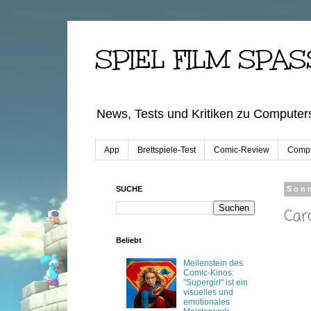
SPIEL FILM SPAS
News, Tests und Kritiken zu Computers
App
Brettspiele-Test
Comic-Review
Compu
SUCHE
Sonn
Car
Beliebt
Meilenstein des
Comic-Kinos:
"Supergirl" ist ein
visuelles und
emotionales