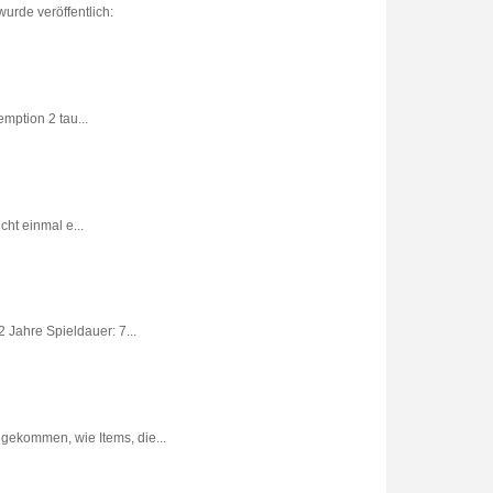
urde veröffentlich:
ption 2 tau...
ht einmal e...
 Jahre Spieldauer: 7...
gekommen, wie Items, die...