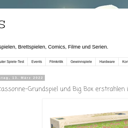
S
pielen, Brettspielen, Comics, Filme und Serien.
ter Spiele-Test
Events
Filmkritik
Gewinnspiele
Hardware
Kon
tag, 13. März 2022
cassonne-Grundspiel und Big Box erstrahlen