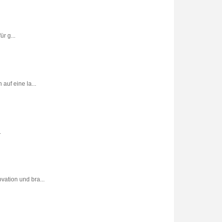
r g...
uf eine la...
.
vation und bra...