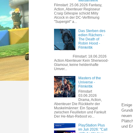
Meisterwerk
Filmstart: 25.06.2026 Fantasy,
Action, Abenteuer Regisseur
Craig Gillespie schickt Milly
Alcock in der DC-Verfilmung
"Supergirl" a...
Das Sterben des
edlen Rächers -
The Death of
Robin Hood -
Filmkritik
Filmstart: 18.06.2026
Action Abenteuer Kein Sherwood-
Glamour, keine heldenhafte
Umver...
Masters of the
Universe -
Filmkritik
Filmstart
03.06.2026
Drama, Action,
Abenteuer Die Rückkehr der
Einige
Muskelmänner: Ein Spagat
Grunds
zwischen Feuilleton und Fankult
neuen 
Der He-Man-Reboot vo...
Plättc
PlayStation Plus
und Er
im Juli 2026: "Call