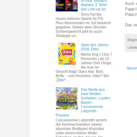
of Duty: Modern
Auch 
Warfare 3" führt
Papp-I
das Line-up an
Sony hat die
Plättc
neuen Inklusiv-Spiele für PS-
Plus-Abonnenten im Juli bekannt
Das ne
gegeben. Neben dem Shooter-
Schwergewicht gibt es auch
Strategie un...
Einges
Spiel des Jahres
Label
2026: Dito!
Martin Ang | 3 bis 7
Personen | ab 10
Jahren Drei Dinge,
die man im
Neuer
Gesicht trägt: Ganz klar: Bart,
Brille – und Hochmut. Oder? Bei
„Dito!“ ...
Das Beste aus
zwei Welten:
Schieben, Laufen,
Bauen -
Carcassonne
Labyrinth -
Preview
Carcassonne Labyrinth vereint
die Kernmechaniken zweier
absoluter Brettspiel-Klassiker
unter einem klaren Motto: