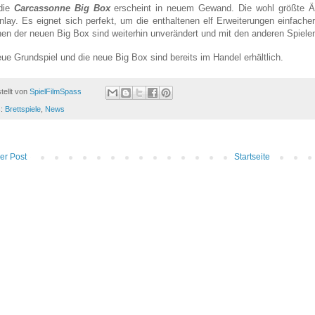
die
Carcassonne Big Box
erscheint in neuem Gewand. Die wohl größte Än
nlay. Es eignet sich perfekt, um die enthaltenen elf Erweiterungen einfache
hen der neuen Big Box sind weiterhin unverändert und mit den anderen Spiele
ue Grundspiel und die neue Big Box sind bereits im Handel erhältlich.
tellt von
SpielFilmSpass
s:
Brettspiele
,
News
er Post
Startseite