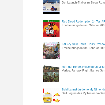
Der Launch-Trailer zu Steep Road 
Red Dead Redemption 2 - Test / 
Erscheinungsdatum: Oktober 2018 
Far Cry New Dawn - Test / Revie
Erscheinungsdatum: Februar 2019 G
Herr der Ringe: Reise durch Mitte
Verlag: Fantasy Flight Games Genr
Bald kannst du deine My Nintend
Seit Beginn des My Nintendo-Ser