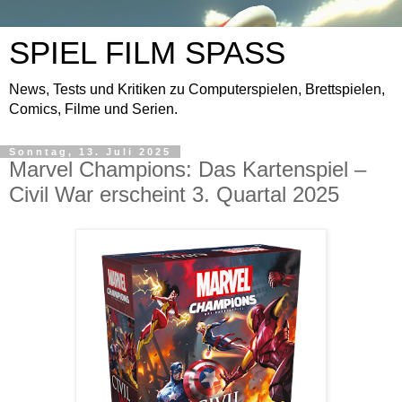
SPIEL FILM SPASS
News, Tests und Kritiken zu Computerspielen, Brettspielen,
Comics, Filme und Serien.
Sonntag, 13. Juli 2025
Marvel Champions: Das Kartenspiel –
Civil War erscheint 3. Quartal 2025