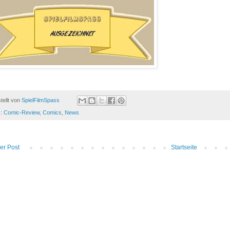
tellt von
SpielFilmSpass
s:
Comic-Review
,
Comics
,
News
er Post
Startseite