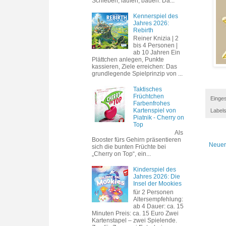
Schieben, laufen, bauen. Da...
Kennerspiel des
Jahres 2026:
Rebirth
Reiner Knizia | 2
bis 4 Personen |
ab 10 Jahren Ein
Plättchen anlegen, Punkte
kassieren, Ziele erreichen: Das
grundlegende Spielprinzip von ...
Taktisches
Früchtchen
Einges
Farbenfrohes
Kartenspiel von
Label
Piatnik - Cherry on
Top
Als
Booster fürs Gehirn präsentieren
Neuer
sich die bunten Früchte bei
„Cherry on Top“, ein...
Kinderspiel des
Jahres 2026: Die
Insel der Mookies
für 2 Personen
Altersempfehlung:
ab 4 Dauer: ca. 15
Minuten Preis: ca. 15 Euro Zwei
Kartenstapel – zwei Spielende.