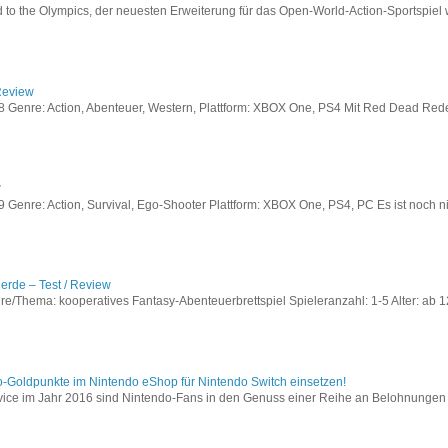
to the Olympics, der neuesten Erweiterung für das Open-World-Action-Sportspiel w
Review
Genre: Action, Abenteuer, Western, Plattform: XBOX One, PS4 Mit Red Dead Redem
w
enre: Action, Survival, Ego-Shooter Plattform: XBOX One, PS4, PC Es ist noch nic
lerde – Test / Review
e/Thema: kooperatives Fantasy-Abenteuerbrettspiel Spieleranzahl: 1-5 Alter: ab 12
o-Goldpunkte im Nintendo eShop für Nintendo Switch einsetzen!
vice im Jahr 2016 sind Nintendo-Fans in den Genuss einer Reihe an Belohnungen 