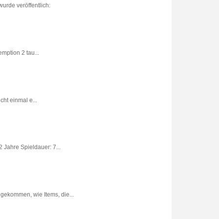
urde veröffentlich:
ption 2 tau...
ht einmal e...
 Jahre Spieldauer: 7...
gekommen, wie Items, die...