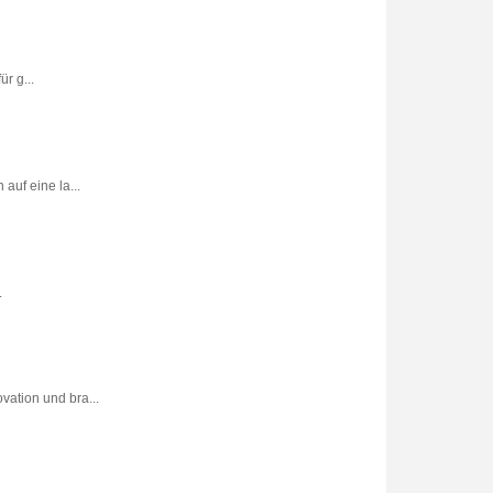
r g...
uf eine la...
.
vation und bra...