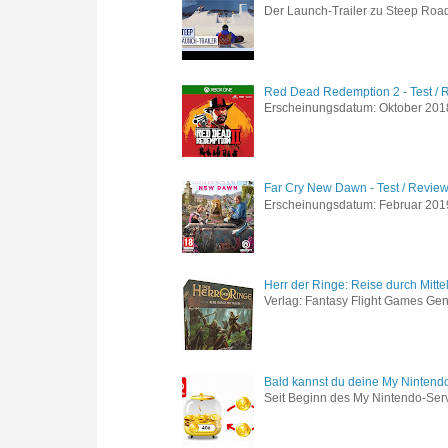
Der Launch-Trailer zu Steep Road 
Red Dead Redemption 2 - Test / 
Erscheinungsdatum: Oktober 2018 
Far Cry New Dawn - Test / Revie
Erscheinungsdatum: Februar 2019 G
Herr der Ringe: Reise durch Mitte
Verlag: Fantasy Flight Games Genr
Bald kannst du deine My Nintend
Seit Beginn des My Nintendo-Ser