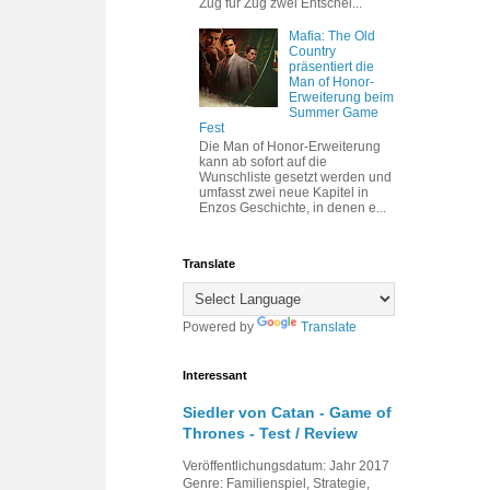
Zug für Zug zwei Entschei...
Mafia: The Old
Country
präsentiert die
Man of Honor-
Erweiterung beim
Summer Game
Fest
Die Man of Honor-Erweiterung
kann ab sofort auf die
Wunschliste gesetzt werden und
umfasst zwei neue Kapitel in
Enzos Geschichte, in denen e...
Translate
Powered by
Translate
Interessant
Siedler von Catan - Game of
Thrones - Test / Review
Veröffentlichungsdatum: Jahr 2017
Genre: Familienspiel, Strategie,