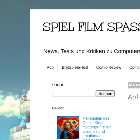
SPIEL FILM SPAS
News, Tests und Kritiken zu Computers
App
Brettspiele-Test
Comic-Review
Compu
SUCHE
Mont
Ant
Beliebt
Meilenstein des
Comic-Kinos:
"Supergirl" ist ein
visuelles und
emotionales