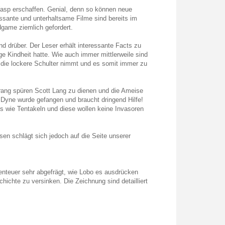
Wasp erschaffen. Genial, denn so können neue
sante und unterhaltsame Filme sind bereits im
game ziemlich gefordert.
 drüber. Der Leser erhält interessante Facts zu
e Kindheit hatte. Wie auch immer mittlerweile sind
 die lockere Schulter nimmt und es somit immer zu
rang spüren Scott Lang zu dienen und die Ameise
n Dyne wurde gefangen und braucht dringend Hilfe!
wie Tentakeln und diese wollen keine Invasoren
en schlägt sich jedoch auf die Seite unserer
enteuer sehr abgefrägt, wie Lobo es ausdrücken
hichte zu versinken. Die Zeichnung sind detailliert