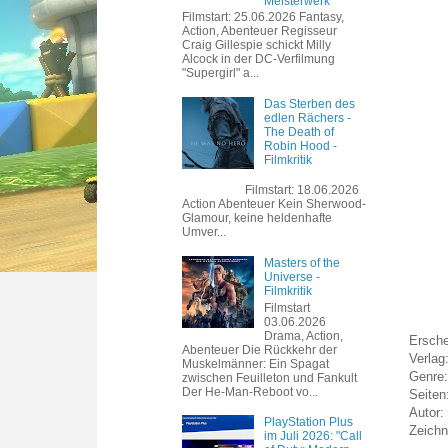
Meisterwerk
Filmstart: 25.06.2026 Fantasy,
Action, Abenteuer Regisseur
Craig Gillespie schickt Milly
Alcock in der DC-Verfilmung
"Supergirl" a...
Das Sterben des
edlen Rächers -
The Death of
Robin Hood -
Filmkritik
Filmstart: 18.06.2026
Action Abenteuer Kein Sherwood-
Glamour, keine heldenhafte
Umver...
Masters of the
Universe -
Filmkritik
Filmstart
03.06.2026
Drama, Action,
Ersch
Abenteuer Die Rückkehr der
Verlag
Muskelmänner: Ein Spagat
Genre:
zwischen Feuilleton und Fankult
Der He-Man-Reboot vo...
Seiten
Autor:
PlayStation Plus
Zeichn
im Juli 2026: "Call