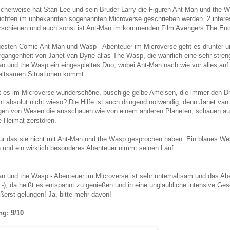
icherweise hat Stan Lee und sein Bruder Larry die Figuren Ant-Man und the 
chten im unbekannten sogenannten Microverse geschrieben werden. 2 interes
rschienen und auch sonst ist Ant-Man im kommenden Film Avengers The End
esten Comic Ant-Man und Wasp - Abenteuer im Microverse geht es drunter und
rgangenheit von Janet van Dyne alias The Wasp, die wahrlich eine sehr streng
n und the Wasp ein eingespieltes Duo, wobei Ant-Man nach wie vor alles auf
altsamen Situationen kommt.
t es im Microverse wunderschöne, buschige gelbe Ameisen, die immer den D
ht absolut nicht wieso? Die Hilfe ist auch dringend notwendig, denn Janet va
en von Wesen die ausschauen wie von einem anderen Planeten, schauen aus 
re Heimat zerstören.
ur das sie nicht mit Ant-Man und the Wasp gesprochen haben. Ein blaues Wes
 und ein wirklich besonderes Abenteuer nimmt seinen Lauf.
n und the Wasp - Abenteuer im Microverse ist sehr unterhaltsam und das Ab
 -), da heißt es entspannt zu genießen und in eine unglaubliche intensive Gesc
ßerst gelungen! Ja, bitte mehr davon!
ng: 9/10