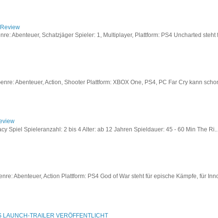
/ Review
: Abenteuer, Schatzjäger Spieler: 1, Multiplayer, Plattform: PS4 Uncharted steht fü
re: Abenteuer, Action, Shooter Plattform: XBOX One, PS4, PC Far Cry kann schon a
Review
acy Spiel Spieleranzahl: 2 bis 4 Alter: ab 12 Jahren Spieldauer: 45 - 60 Min The Ri..
re: Abenteuer, Action Plattform: PS4 God of War steht für epische Kämpfe, für Inno
S LAUNCH-TRAILER VERÖFFENTLICHT