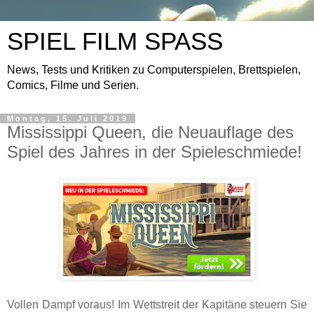
SPIEL FILM SPASS
News, Tests und Kritiken zu Computerspielen, Brettspielen,
Comics, Filme und Serien.
Montag, 15. Juli 2019
Mississippi Queen, die Neuauflage des
Spiel des Jahres in der Spieleschmiede!
Vollen Dampf voraus! Im Wettstreit der Kapitäne steuern Sie