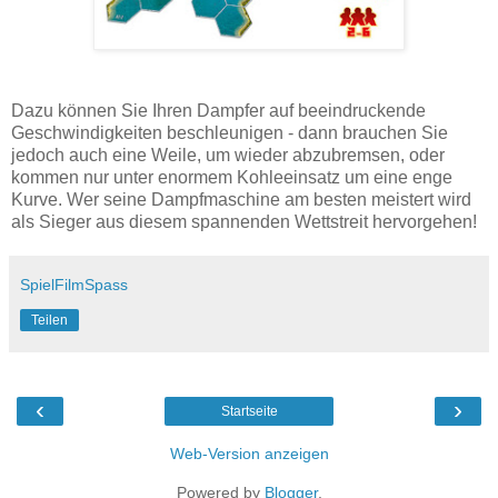
Dazu können Sie Ihren Dampfer auf beeindruckende
Geschwindigkeiten beschleunigen - dann brauchen Sie
jedoch auch eine Weile, um wieder abzubremsen, oder
kommen nur unter enormem Kohleeinsatz um eine enge
Kurve. Wer seine Dampfmaschine am besten meistert wird
als Sieger aus diesem spannenden Wettstreit hervorgehen!
SpielFilmSpass
Teilen
‹
›
Startseite
Web-Version anzeigen
Powered by
Blogger
.