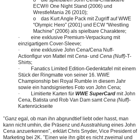
ECW® One Night Stand (2006) und
WrestleMania 26 (2010);
o
das Kurt Angle Pack mit Zugriff auf WWE
“Olympic Hero” (2001) und ECW “Wrestling
Machine” (2006) als spielbare Charaktere;
·
eine exklusive Premium-Verpackung mit
einzigartigem Cover-Sleeve;
·
eine exklusive John Cena/Cena Nuff-
Actionfigur von Mattel mit
Cena-
und
Cena (Nuff)-
T-
Shirts;
·
Fanatics Limited Edition-Gedenktafel mit einem
Stück der Ringmatte von seiner 16. WWE
Championship bei Royal Rumble in diesem Jahr
sowie ein handsigniertes Foto von John Cena;
·
Limitierte Karten für
WWE SuperCard
mit John
Cena, Batista und Rob Van Dam samt
Cena (Nuff)
-
Kartenrückseite
"Ganz egal, ob man ihn abgrundtief liebt oder hasst, man
kann nicht umhin, die Präsenz und Ausstrahlung eines John
Cena anzuerkennen", erklärt Chris Snyder, Vice President of
Marketing bei 2K. "Einen wie ihn gibt es nicht zweimal und