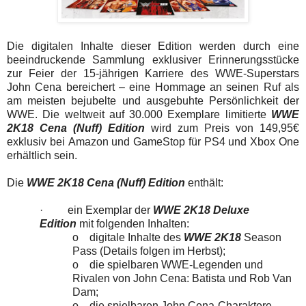
Die digitalen Inhalte dieser Edition werden durch eine
beeindruckende Sammlung exklusiver Erinnerungsstücke
zur Feier der 15-jährigen Karriere des WWE-Superstars
John Cena bereichert – eine Hommage an seinen Ruf als
am meisten bejubelte und ausgebuhte Persönlichkeit der
WWE. Die weltweit auf 30.000 Exemplare limitierte
WWE
2K18 Cena (Nuff) Edition
wird zum Preis von 149,95€
exklusiv bei
Amazon
und GameStop für PS4 und Xbox One
erhältlich sein.
Die
WWE 2K18 Cena (Nuff) Edition
enthält:
·
ein Exemplar der
WWE 2K18 Deluxe
Edition
mit folgenden Inhalten:
o
digitale Inhalte des
WWE 2K18
Season
Pass (Details folgen im Herbst);
o
die spielbaren WWE-Legenden und
Rivalen von John Cena: Batista und Rob Van
Dam;
o
die spielbaren John Cena-Charaktere