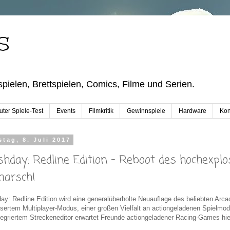
S
pielen, Brettspielen, Comics, Filme und Serien.
ter Spiele-Test
Events
Filmkritik
Gewinnspiele
Hardware
Kon
tag, 8. Juli 2017
shday: Redline Edition - Reboot des hochexpl
arsch!
ay: Redline Edition wird eine generalüberholte Neuauflage des beliebten Ar
sertem Multiplayer-Modus, einer großen Vielfalt an actiongeladenen Spielm
tegriertem Streckeneditor erwartet Freunde actiongeladener Racing-Games hier