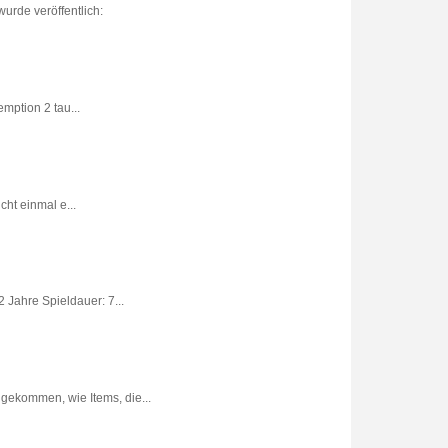
urde veröffentlich:
ption 2 tau...
ht einmal e...
 Jahre Spieldauer: 7...
gekommen, wie Items, die...