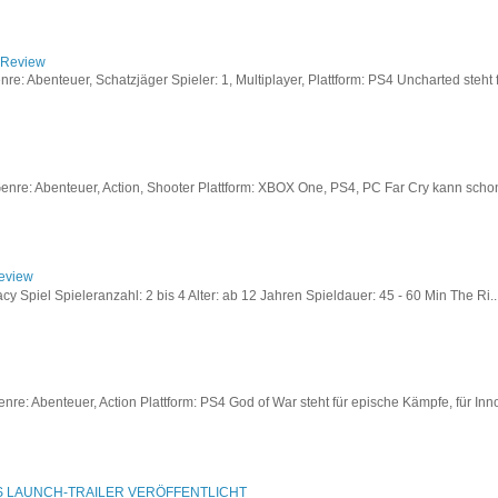
/ Review
: Abenteuer, Schatzjäger Spieler: 1, Multiplayer, Plattform: PS4 Uncharted steht fü
re: Abenteuer, Action, Shooter Plattform: XBOX One, PS4, PC Far Cry kann schon a
Review
acy Spiel Spieleranzahl: 2 bis 4 Alter: ab 12 Jahren Spieldauer: 45 - 60 Min The Ri..
re: Abenteuer, Action Plattform: PS4 God of War steht für epische Kämpfe, für Inno
S LAUNCH-TRAILER VERÖFFENTLICHT