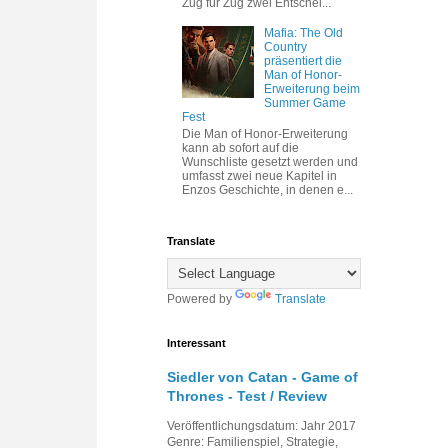
Zug für Zug zwei Entschei...
Mafia: The Old
Country
präsentiert die
Man of Honor-
Erweiterung beim
Summer Game
Fest
Die Man of Honor-Erweiterung
kann ab sofort auf die
Wunschliste gesetzt werden und
umfasst zwei neue Kapitel in
Enzos Geschichte, in denen e...
Translate
Powered by
Translate
Interessant
Siedler von Catan - Game of
Thrones - Test / Review
Veröffentlichungsdatum: Jahr 2017
Genre: Familienspiel, Strategie,