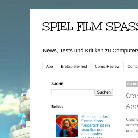
SPIEL FILM SPAS
News, Tests und Kritiken zu Computers
App
Brettspiele-Test
Comic-Review
Compu
SUCHE
Sams
Cra
Anm
Beliebt
Meilenstein des
Crashd
Comic-Kinos:
verbes
"Supergirl" ist ein
visuelles und
und in
emotionales