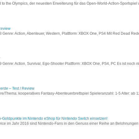
to the Olympics, der neuesten Erweiterung für das Open-World-Action-Sportspiel w
Review
Genre: Action, Abenteuer, Western, Plattform: XBOX One, PS4 Mit Red Dead Redem
w
enre: Action, Survival, Ego-Shooter Plattform: XBOX One, PS4, PC Es ist noch nic
lerde – Test / Review
e/Thema: kooperatives Fantasy-Abenteuerbrettspiel Spieleranzahl: 1-5 Alter: ab 12
o-Goldpunkte im Nintendo eShop für Nintendo Switch einsetzen!
vice im Jahr 2016 sind Nintendo-Fans in den Genuss einer Reihe an Belohnungen 