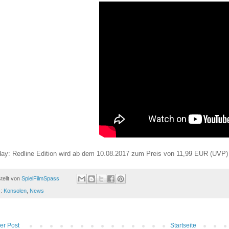
ay: Redline Edition wird ab dem 10.08.2017 zum Preis von 11,99 EUR (UVP) 
tellt von
SpielFilmSpass
s:
Konsolen
,
News
er Post
Startseite