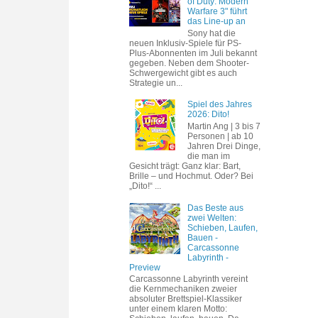
of Duty: Modern
Warfare 3" führt
das Line-up an
Sony hat die
neuen Inklusiv-Spiele für PS-
Plus-Abonnenten im Juli bekannt
gegeben. Neben dem Shooter-
Schwergewicht gibt es auch
Strategie un...
Spiel des Jahres
2026: Dito!
Martin Ang | 3 bis 7
Personen | ab 10
Jahren Drei Dinge,
die man im
Gesicht trägt: Ganz klar: Bart,
Brille – und Hochmut. Oder? Bei
„Dito!“ ...
Das Beste aus
zwei Welten:
Schieben, Laufen,
Bauen -
Carcassonne
Labyrinth -
Preview
Carcassonne Labyrinth vereint
die Kernmechaniken zweier
absoluter Brettspiel-Klassiker
unter einem klaren Motto: