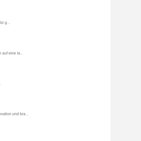
r g...
uf eine la...
.
vation und bra...