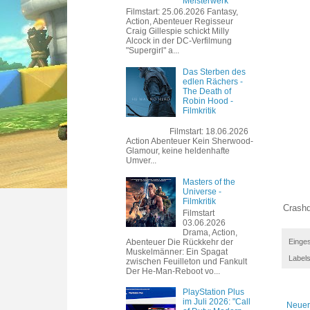
Meisterwerk
Filmstart: 25.06.2026 Fantasy,
Action, Abenteuer Regisseur
Craig Gillespie schickt Milly
Alcock in der DC-Verfilmung
"Supergirl" a...
Das Sterben des
edlen Rächers -
The Death of
Robin Hood -
Filmkritik
Filmstart: 18.06.2026
Action Abenteuer Kein Sherwood-
Glamour, keine heldenhafte
Umver...
Masters of the
Universe -
Filmkritik
Crashd
Filmstart
03.06.2026
Drama, Action,
Abenteuer Die Rückkehr der
Einges
Muskelmänner: Ein Spagat
Label
zwischen Feuilleton und Fankult
Der He-Man-Reboot vo...
PlayStation Plus
im Juli 2026: "Call
Neuer