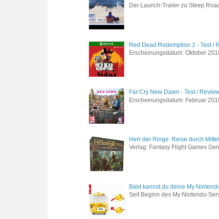
Der Launch-Trailer zu Steep Road 
Red Dead Redemption 2 - Test / 
Erscheinungsdatum: Oktober 2018 
Far Cry New Dawn - Test / Revie
Erscheinungsdatum: Februar 2019 G
Herr der Ringe: Reise durch Mitte
Verlag: Fantasy Flight Games Genr
Bald kannst du deine My Nintend
Seit Beginn des My Nintendo-Ser