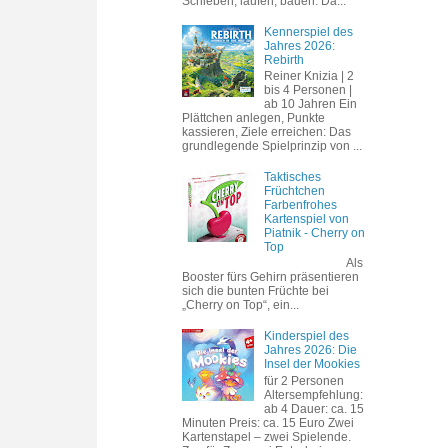
Schieben, laufen, bauen. Da...
Kennerspiel des
Jahres 2026:
Rebirth
Reiner Knizia | 2
bis 4 Personen |
ab 10 Jahren Ein
Plättchen anlegen, Punkte
kassieren, Ziele erreichen: Das
grundlegende Spielprinzip von ...
Taktisches
Früchtchen
Farbenfrohes
Kartenspiel von
Piatnik - Cherry on
Top
Als
Booster fürs Gehirn präsentieren
sich die bunten Früchte bei
„Cherry on Top“, ein...
Kinderspiel des
Jahres 2026: Die
Insel der Mookies
für 2 Personen
Altersempfehlung:
ab 4 Dauer: ca. 15
Minuten Preis: ca. 15 Euro Zwei
Kartenstapel – zwei Spielende.