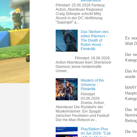
Meisterwerk
Filmstart: 25.06.2026 Fantasy,
Action, Abenteuer Regisseur
Craig Gillespie schickt Milly
Alcock in der DC-Verfilmung
"Supergirl" a...
Das Sterben des
edlen Rächers -
Es wur
The Death of
Walt D
Robin Hood -
Filmkritik
Der n
Filmstart: 18.06.2026
Katego
Action Abenteuer Kein Sherwood-
Glamour, keine heldenhafte
Das An
Umver...
wurde 
Masters of the
Universe -
MARY 
Filmkritik
Hauptd
Filmstart
03.06.2026
Katego
Drama, Action,
Abenteuer Die Rückkehr der
Das M
Muskelmänner: Ein Spagat
Nomini
zwischen Feuilleton und Fankult
Der He-Man-Reboot vo...
Beitra
PlayStation Plus
Die Ve
im Juli 2026: "Call