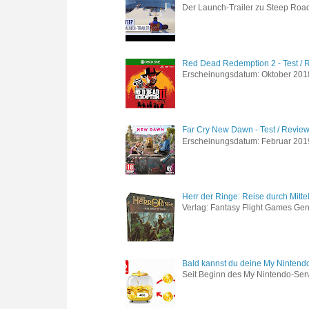
Der Launch-Trailer zu Steep Road 
Red Dead Redemption 2 - Test / 
Erscheinungsdatum: Oktober 2018 
Far Cry New Dawn - Test / Revie
Erscheinungsdatum: Februar 2019 G
Herr der Ringe: Reise durch Mitte
Verlag: Fantasy Flight Games Genr
Bald kannst du deine My Nintend
Seit Beginn des My Nintendo-Ser