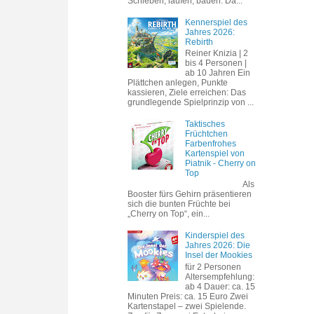
Schieben, laufen, bauen. Da...
Kennerspiel des
Jahres 2026:
Rebirth
Reiner Knizia | 2
bis 4 Personen |
ab 10 Jahren Ein
Plättchen anlegen, Punkte
kassieren, Ziele erreichen: Das
grundlegende Spielprinzip von ...
Taktisches
Früchtchen
Farbenfrohes
Kartenspiel von
Piatnik - Cherry on
Top
Als
Booster fürs Gehirn präsentieren
sich die bunten Früchte bei
„Cherry on Top“, ein...
Kinderspiel des
Jahres 2026: Die
Insel der Mookies
für 2 Personen
Altersempfehlung:
ab 4 Dauer: ca. 15
Minuten Preis: ca. 15 Euro Zwei
Kartenstapel – zwei Spielende.