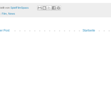
tellt von
SpielFilmSpass
s:
Film
,
News
er Post
Startseite