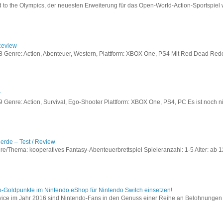
to the Olympics, der neuesten Erweiterung für das Open-World-Action-Sportspiel w
Review
Genre: Action, Abenteuer, Western, Plattform: XBOX One, PS4 Mit Red Dead Redem
w
enre: Action, Survival, Ego-Shooter Plattform: XBOX One, PS4, PC Es ist noch nic
lerde – Test / Review
e/Thema: kooperatives Fantasy-Abenteuerbrettspiel Spieleranzahl: 1-5 Alter: ab 12
o-Goldpunkte im Nintendo eShop für Nintendo Switch einsetzen!
vice im Jahr 2016 sind Nintendo-Fans in den Genuss einer Reihe an Belohnungen 