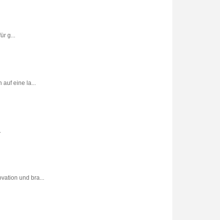
r g...
uf eine la...
.
vation und bra...