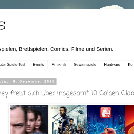
S
pielen, Brettspielen, Comics, Filme und Serien.
ter Spiele-Test
Events
Filmkritik
Gewinnspiele
Hardware
Kon
stag, 8. Dezember 2018
ney freut sich über insgesamt 10 Golden Gl