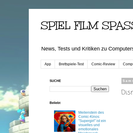
SPIEL FILM SPAS
News, Tests und Kritiken zu Computers
App
Brettspiele-Test
Comic-Review
Compu
SUCHE
Sam
Dis
Beliebt
Meilenstein des
Comic-Kinos:
"Supergirl" ist ein
visuelles und
emotionales