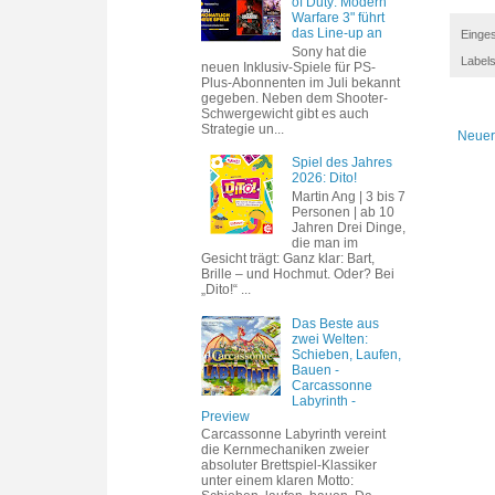
of Duty: Modern
Warfare 3" führt
das Line-up an
Einges
Sony hat die
Label
neuen Inklusiv-Spiele für PS-
Plus-Abonnenten im Juli bekannt
gegeben. Neben dem Shooter-
Schwergewicht gibt es auch
Strategie un...
Neuer
Spiel des Jahres
2026: Dito!
Martin Ang | 3 bis 7
Personen | ab 10
Jahren Drei Dinge,
die man im
Gesicht trägt: Ganz klar: Bart,
Brille – und Hochmut. Oder? Bei
„Dito!“ ...
Das Beste aus
zwei Welten:
Schieben, Laufen,
Bauen -
Carcassonne
Labyrinth -
Preview
Carcassonne Labyrinth vereint
die Kernmechaniken zweier
absoluter Brettspiel-Klassiker
unter einem klaren Motto: