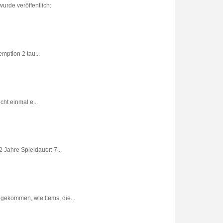
urde veröffentlich:
ption 2 tau...
ht einmal e...
 Jahre Spieldauer: 7...
gekommen, wie Items, die...