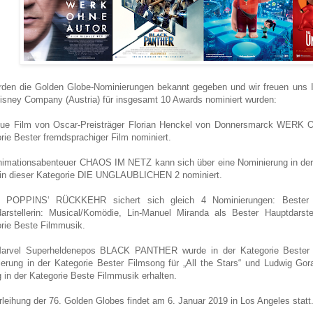
den die Golden Globe-Nominierungen bekannt gegeben und wir freuen uns Ih
isney Company (Austria) für insgesamt 10 Awards nominiert wurden:
eue Film von Oscar-Preisträger Florian Henckel von Donnersmarck WERK 
rie Bester fremdsprachiger Film nominiert.
imationsabenteuer CHAOS IM NETZ kann sich über eine Nominierung in der 
in dieser Kategorie DIE UNGLAUBLICHEN 2 nominiert.
POPPINS‘ RÜCKKEHR sichert sich gleich 4 Nominierungen: Bester F
arstellerin: Musical/Komödie, Lin-Manuel Miranda als Bester Hauptdars
rie Beste Filmmusik.
arvel Superheldenepos BLACK PANTHER wurde in der Kategorie Bester F
erung in der Kategorie Bester Filmsong für „All the Stars“ und Ludwig Go
g in der Kategorie Beste Filmmusik erhalten.
rleihung der 76. Golden Globes findet am 6. Januar 2019 in Los Angeles statt