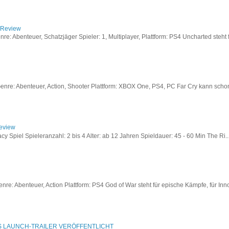
/ Review
: Abenteuer, Schatzjäger Spieler: 1, Multiplayer, Plattform: PS4 Uncharted steht fü
re: Abenteuer, Action, Shooter Plattform: XBOX One, PS4, PC Far Cry kann schon a
Review
acy Spiel Spieleranzahl: 2 bis 4 Alter: ab 12 Jahren Spieldauer: 45 - 60 Min The Ri..
re: Abenteuer, Action Plattform: PS4 God of War steht für epische Kämpfe, für Inno
S LAUNCH-TRAILER VERÖFFENTLICHT