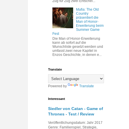
Zug für Zug zwei Entschei...
Mafia: The Old
Country
präsentiert die
Man of Honor-
Erweiterung beim
Summer Game
Fest
Die Man of Honor-Erweiterung
kann ab sofort auf die
Wunschliste gesetzt werden und
umfasst zwei neue Kapitel in
Enzos Geschichte, in denen e...
Translate
Powered by
Translate
Interessant
Siedler von Catan - Game of
Thrones - Test / Review
Veröffentlichungsdatum: Jahr 2017
Genre: Familienspiel, Strategie,