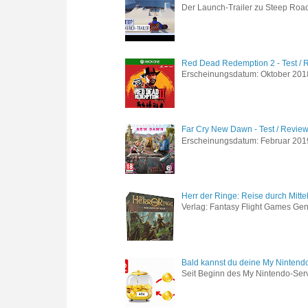
Der Launch-Trailer zu Steep Road 
Red Dead Redemption 2 - Test / 
Erscheinungsdatum: Oktober 2018 
Far Cry New Dawn - Test / Revie
Erscheinungsdatum: Februar 2019 G
Herr der Ringe: Reise durch Mitte
Verlag: Fantasy Flight Games Genr
Bald kannst du deine My Nintend
Seit Beginn des My Nintendo-Ser