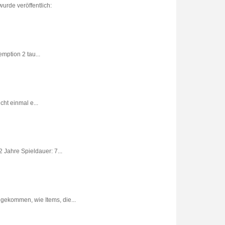
urde veröffentlich:
ption 2 tau...
ht einmal e...
 Jahre Spieldauer: 7...
gekommen, wie Items, die...