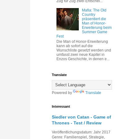
Zug für Zug zwei Entschei...
Mafia: The Old
Country
präsentiert die
Man of Honor-
Erweiterung beim
Summer Game
Fest
Die Man of Honor-Erweiterung
kann ab sofort auf die
Wunschliste gesetzt werden und
umfasst zwei neue Kapitel in
Enzos Geschichte, in denen e...
Translate
Powered by
Translate
Interessant
Siedler von Catan - Game of
Thrones - Test / Review
Veröffentlichungsdatum: Jahr 2017
Genre: Familienspiel, Strategie,