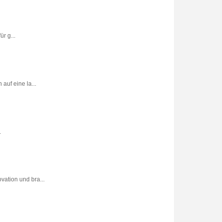
r g...
uf eine la...
.
vation und bra...