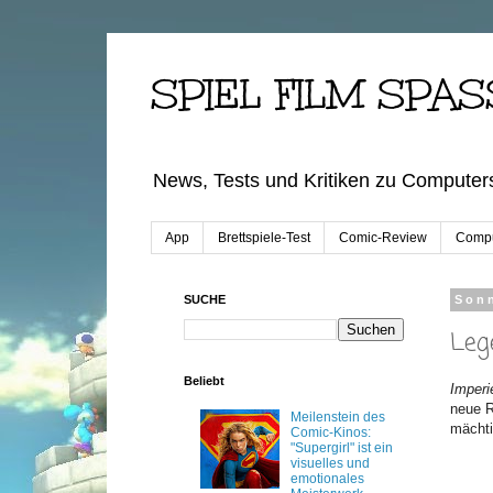
SPIEL FILM SPAS
News, Tests und Kritiken zu Computers
App
Brettspiele-Test
Comic-Review
Compu
SUCHE
Sonn
Leg
Beliebt
Imperi
neue R
Meilenstein des
mächti
Comic-Kinos:
"Supergirl" ist ein
visuelles und
emotionales