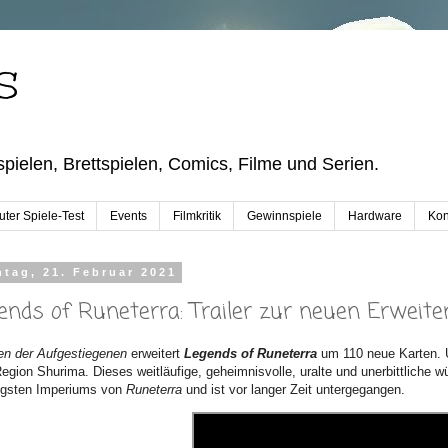
S
pielen, Brettspielen, Comics, Filme und Serien.
ter Spiele-Test
Events
Filmkritik
Gewinnspiele
Hardware
Kon
tag, 21. Februar 2021
ends of Runeterra: Trailer zur neuen Erweiter
en der Aufgestiegenen
erweitert
Legends of Runeterra
um 110 neue Karten. 
egion Shurima. Dieses weitläufige, geheimnisvolle, uralte und unerbittliche w
gsten Imperiums von
Runeterra
und ist vor langer Zeit untergegangen.