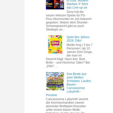
of Duty: Modern
Warfare 3" führt
das Line-up an
Sony hat die
neuen Inklusiv-Spiele für PS-
Plus-Abonnenten im Juli bekannt
gegeben. Neben dem Shooter-
Schwergewicht gibt es auch
Strategie un...
Spiel des Jahres
2026: Dito!
Martin Ang | 3 bis 7
Personen | ab 10
Jahren Drei Dinge,
die man im
Gesicht trägt: Ganz klar: Bart,
Brille – und Hochmut. Oder? Bei
„Dito!“ ...
Das Beste aus
zwei Welten:
Schieben, Laufen,
Bauen -
Carcassonne
Labyrinth -
Preview
Carcassonne Labyrinth vereint
die Kernmechaniken zweier
absoluter Brettspiel-Klassiker
unter einem klaren Motto: