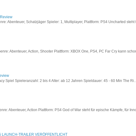
/ Review
: Abenteuer, Schatzjäger Spieler: 1, Multiplayer, Plattform: PS4 Uncharted steht fü
re: Abenteuer, Action, Shooter Plattform: XBOX One, PS4, PC Far Cry kann schon a
Review
acy Spiel Spieleranzahl: 2 bis 4 Alter: ab 12 Jahren Spieldauer: 45 - 60 Min The Ri..
re: Abenteuer, Action Plattform: PS4 God of War steht für epische Kämpfe, für Inno
S LAUNCH-TRAILER VERÖFFENTLICHT