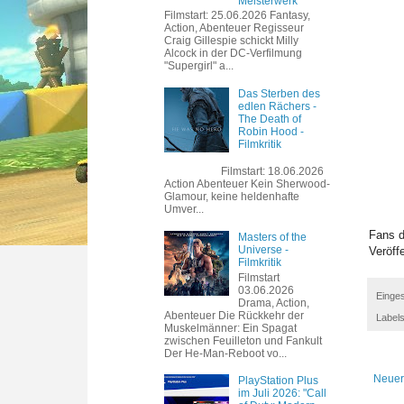
Meisterwerk
Filmstart: 25.06.2026 Fantasy,
Action, Abenteuer Regisseur
Craig Gillespie schickt Milly
Alcock in der DC-Verfilmung
"Supergirl" a...
Das Sterben des
edlen Rächers -
The Death of
Robin Hood -
Filmkritik
Filmstart: 18.06.2026
Action Abenteuer Kein Sherwood-
Glamour, keine heldenhafte
Umver...
Fans d
Masters of the
Universe -
Veröff
Filmkritik
Filmstart
03.06.2026
Einges
Drama, Action,
Abenteuer Die Rückkehr der
Label
Muskelmänner: Ein Spagat
zwischen Feuilleton und Fankult
Der He-Man-Reboot vo...
Neuer
PlayStation Plus
im Juli 2026: "Call