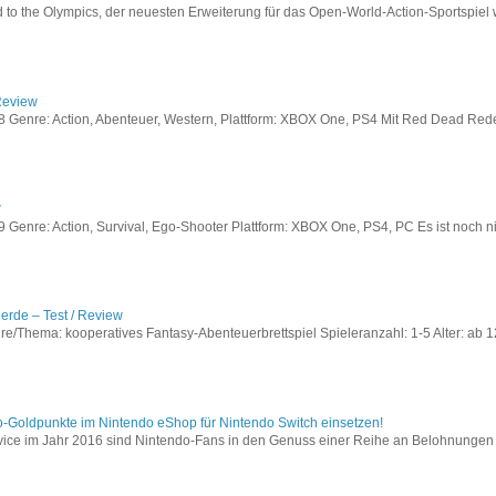
to the Olympics, der neuesten Erweiterung für das Open-World-Action-Sportspiel w
Review
Genre: Action, Abenteuer, Western, Plattform: XBOX One, PS4 Mit Red Dead Redem
w
enre: Action, Survival, Ego-Shooter Plattform: XBOX One, PS4, PC Es ist noch nic
lerde – Test / Review
e/Thema: kooperatives Fantasy-Abenteuerbrettspiel Spieleranzahl: 1-5 Alter: ab 12
o-Goldpunkte im Nintendo eShop für Nintendo Switch einsetzen!
vice im Jahr 2016 sind Nintendo-Fans in den Genuss einer Reihe an Belohnungen 