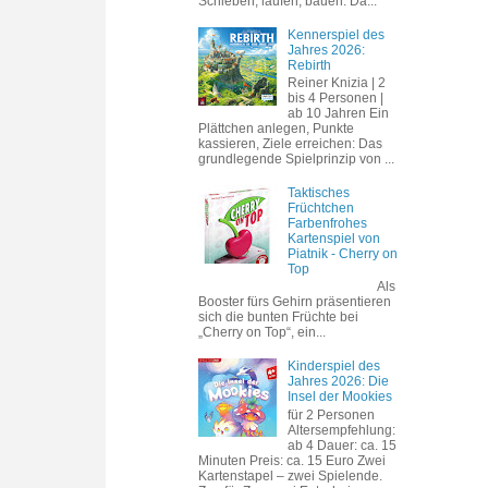
Schieben, laufen, bauen. Da...
Kennerspiel des
Jahres 2026:
Rebirth
Reiner Knizia | 2
bis 4 Personen |
ab 10 Jahren Ein
Plättchen anlegen, Punkte
kassieren, Ziele erreichen: Das
grundlegende Spielprinzip von ...
Taktisches
Früchtchen
Farbenfrohes
Kartenspiel von
Piatnik - Cherry on
Top
Als
Booster fürs Gehirn präsentieren
sich die bunten Früchte bei
„Cherry on Top“, ein...
Kinderspiel des
Jahres 2026: Die
Insel der Mookies
für 2 Personen
Altersempfehlung:
ab 4 Dauer: ca. 15
Minuten Preis: ca. 15 Euro Zwei
Kartenstapel – zwei Spielende.