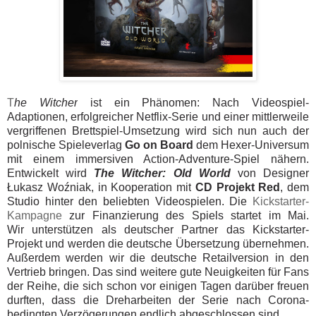
T
he Witcher
ist ein Phänomen: Nach Videospiel-
Adaptionen, erfolgreicher Netflix-Serie und einer mittlerweile
vergriffenen Brettspiel-Umsetzung wird sich nun auch der
polnische Spieleverlag
Go on Board
dem Hexer-Universum
mit einem immersiven Action-Adventure-Spiel nähern.
Entwickelt wird
The Witcher: Old World
von Designer
Łukasz Woźniak, in Kooperation mit
CD Projekt Red
, dem
Studio hinter den beliebten Videospielen. Die
Kickstarter-
Kampagne
zur Finanzierung des Spiels startet im Mai.
Wir
unterstützen als deutscher Partner das Kickstarter-
Projekt und werden die deutsche Übersetzung übernehmen.
Außerdem werden wir die deutsche Retailversion in den
Vertrieb bringen. Das sind weitere gute Neuigkeiten für Fans
der Reihe, die sich schon vor einigen Tagen darüber freuen
durften, dass die Dreharbeiten der Serie nach Corona-
bedingten Verzögerungen endlich abgeschlossen sind.