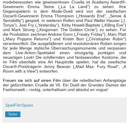
modebewussten wie gewissenlosen Cruella ist Academy Award®-
Gewinnerin Emma Stone („La La Land") zu sehen. Ihre
Gegenspielerin in dem Mode-Duell wird von der zweifachen
Oscar®-Gewinnerin Emma Thompson („Howards End", „Sense &
Sensibility") gespielt. In weiteren Rollen sind Paul Walter Hauser („I,
Tonya“), Joel Fry („Yesterday“), Kirby Howell-Baptiste („Killing Eve“)
und Mark Strong („Kingsman: The Golden Circle”) zu sehen. Für
die Produktion zeichnen Andrew Gunn („Freaky Friday"), Marc Platt
(„Mary Poppins Returns") und Kristin Burr („Christopher Robin")
verantwortlich. Die ausgefallenen und revolutionären Roben sorgen
für jede Menge stylische Überraschungsmomente und verpassen
dem Live-Action-Spektakel einen einzigartig punkigen und
neuartigen Look! Die schillernden und fantasievollen
Kostüme, die
im Film ebenfalls eine Art Hauptrolle spielen, hat die zweifache
Oscar®-Preisträgerin Jenny Beavan („Mad Max: Fury Road", „A
Room with a View") entworfen.
Freuen sie sich auf einen Film
über die rebellischen Anfangstage
der gefürchteten Cruella de Vil. Ein Duell der Grandes Dames der
Fashionwelt – rockig, unterhaltsam und absolut en vogue!
SpielFilmSpass
Teilen