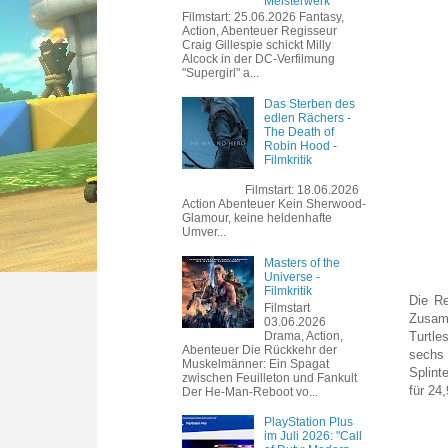
Meisterwerk
Filmstart: 25.06.2026 Fantasy,
Action, Abenteuer Regisseur
Craig Gillespie schickt Milly
Alcock in der DC-Verfilmung
"Supergirl" a...
Das Sterben des
edlen Rächers -
The Death of
Robin Hood -
Filmkritik
Filmstart: 18.06.2026
Action Abenteuer Kein Sherwood-
Glamour, keine heldenhafte
Umver...
Masters of the
Universe -
Filmkritik
Die Re
Filmstart
Zusamm
03.06.2026
Drama, Action,
Turtle
Abenteuer Die Rückkehr der
sechs 
Muskelmänner: Ein Spagat
Splint
zwischen Feuilleton und Fankult
für 24
Der He-Man-Reboot vo...
PlayStation Plus
im Juli 2026: "Call