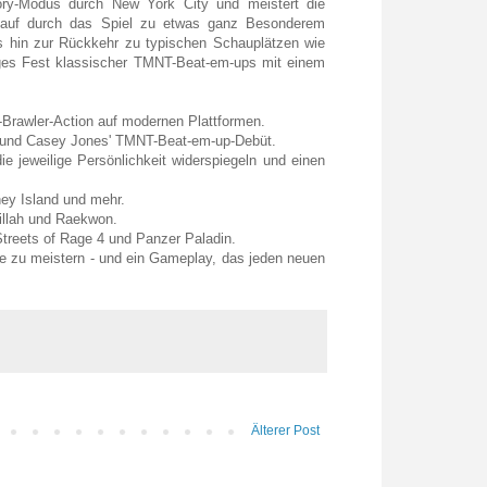
ry-Modus durch New York City und meistert die
chlauf durch das Spiel zu etwas ganz Besonderem
 hin zur Rückkehr zu typischen Schauplätzen wie
iges Fest klassischer TMNT-Beat-em-ups mit einem
s-Brawler-Action auf modernen Plattformen.
ils und Casey Jones' TMNT-Beat-em-up-Debüt.
e jeweilige Persönlichkeit widerspiegeln und einen
ey Island und mehr.
illah und Raekwon.
treets of Rage 4 und Panzer Paladin.
re zu meistern - und ein Gameplay, das jeden neuen
Älterer Post