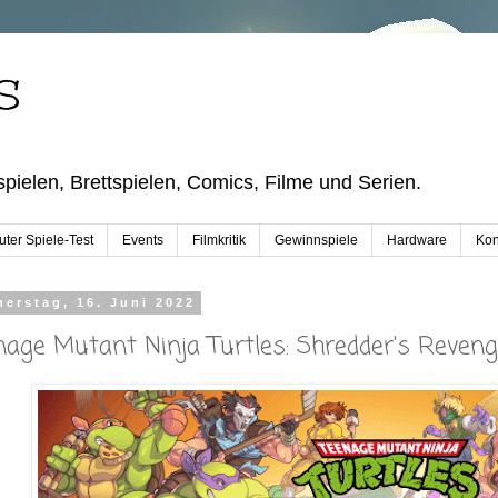
S
pielen, Brettspielen, Comics, Filme und Serien.
ter Spiele-Test
Events
Filmkritik
Gewinnspiele
Hardware
Kon
erstag, 16. Juni 2022
nage Mutant Ninja Turtles: Shredder's Revenge