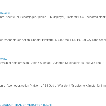
/ Review
: Abenteuer, Schatzjäger Spieler: 1, Multiplayer, Plattform: PS4 Uncharted steht fü
re: Abenteuer, Action, Shooter Plattform: XBOX One, PS4, PC Far Cry kann schon a
Review
acy Spiel Spieleranzahl: 2 bis 4 Alter: ab 12 Jahren Spieldauer: 45 - 60 Min The Ri..
re: Abenteuer, Action Plattform: PS4 God of War steht für epische Kämpfe, für Inno
S LAUNCH-TRAILER VERÖFFENTLICHT