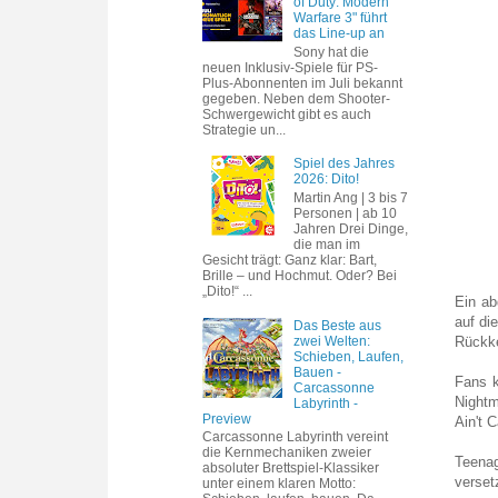
of Duty: Modern
Warfare 3" führt
das Line-up an
Sony hat die
neuen Inklusiv-Spiele für PS-
Plus-Abonnenten im Juli bekannt
gegeben. Neben dem Shooter-
Schwergewicht gibt es auch
Strategie un...
Spiel des Jahres
2026: Dito!
Martin Ang | 3 bis 7
Personen | ab 10
Jahren Drei Dinge,
die man im
Gesicht trägt: Ganz klar: Bart,
Brille – und Hochmut. Oder? Bei
„Dito!“ ...
Ein ab
auf di
Das Beste aus
zwei Welten:
Rückke
Schieben, Laufen,
Bauen -
Fans k
Carcassonne
Nightm
Labyrinth -
Preview
Ain't 
Carcassonne Labyrinth vereint
die Kernmechaniken zweier
Teenag
absoluter Brettspiel-Klassiker
verset
unter einem klaren Motto: