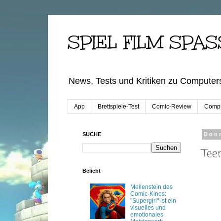
SPIEL FILM SPAS
News, Tests und Kritiken zu Computers
App
Brettspiele-Test
Comic-Review
Compu
SUCHE
Donn
Tee
Beliebt
Meilenstein des
Comic-Kinos:
"Supergirl" ist ein
visuelles und
emotionales