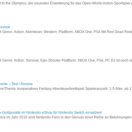
to the Olympics, der neuesten Erweiterung für das Open-World-Action-Sportspiel w
Review
Genre: Action, Abenteuer, Western, Plattform: XBOX One, PS4 Mit Red Dead Redem
w
enre: Action, Survival, Ego-Shooter Plattform: XBOX One, PS4, PC Es ist noch nic
lerde – Test / Review
e/Thema: kooperatives Fantasy-Abenteuerbrettspiel Spieleranzahl: 1-5 Alter: ab 12
o-Goldpunkte im Nintendo eShop für Nintendo Switch einsetzen!
vice im Jahr 2016 sind Nintendo-Fans in den Genuss einer Reihe an Belohnungen 