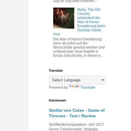
Zug für Zug zwei Entschei...
Mafia: The Old
Country
präsentiert die
Man of Honor-
Erweiterung beim
Summer Game
Fest
Die Man of Honor-Erweiterung
kann ab sofort auf die
Wunschliste gesetzt werden und
umfasst zwei neue Kapitel in
Enzos Geschichte, in denen e...
Translate
Powered by
Translate
Interessant
Siedler von Catan - Game of
Thrones - Test / Review
Veröffentlichungsdatum: Jahr 2017
Genre: Familienspiel, Strategie,