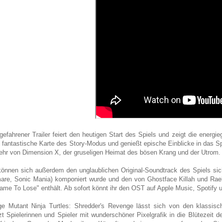
gefahrener Trailer feiert den heutigen Start des Spiels und zeigt die energie
e fantastische Karte des Story-Modus und genießt epische Einblicke in das Sp
hr von Dimension X, der gruseligen Heimat des bösen Krang und der Utrom.
önnen sich außerdem den unglaublichen Original-Soundtrack des Spiels sic
are, Sonic Mania) komponiert wurde und den von Ghostface Killah und Ra
Came To Lose" enthält. Ab sofort könnt ihr den OST auf Apple Music, Spotify
e Mutant Ninja Turtles: Shredder's Revenge lässt sich von den klassisch
zt Spielerinnen und Spieler mit wunderschöner Pixelgrafik in die Blütezeit de