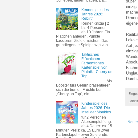
Schieben, laufen, bauen. Da...
super
einzig
Kennerspiel des
machen
Jahres 2026:
Dimens
Rebirth
eigene
Reiner Knizia | 2
bis 4 Personen |
ab 10 Jahren Ein
Radika
Plättchen anlegen, Punkte
Lokale
kassieren, Ziele erreichen: Das
grundlegende Spielprinzip von ...
Auf je
einzig
Taktisches
Wunder
Früchtchen
Absolu
Farbenfrohes
Kartenspiel von
Fachmä
Piatnik - Cherry on
Unglau
Top
Durchl
Als
Booster fürs Gehirn präsentieren
sich die bunten Früchte bei
Einges
„Cherry on Top“, ein...
Label
Kinderspiel des
Jahres 2026: Die
Insel der Mookies
für 2 Personen
Altersempfehlung:
Neuer
ab 4 Dauer: ca. 15
Minuten Preis: ca. 15 Euro Zwei
Kartenstapel – zwei Spielende.