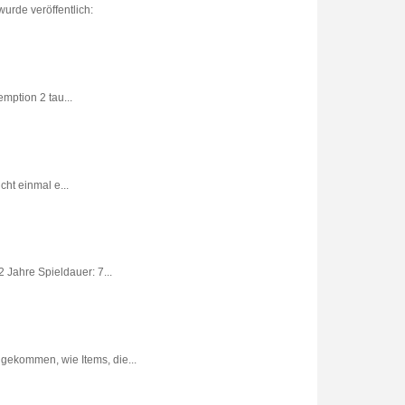
urde veröffentlich:
ption 2 tau...
ht einmal e...
 Jahre Spieldauer: 7...
gekommen, wie Items, die...