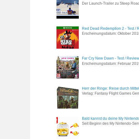
Der Launch-Trailer zu Steep Road 
Red Dead Redemption 2 - Test / 
Erscheinungsdatum: Oktober 2018 
Far Cry New Dawn - Test / Revie
Erscheinungsdatum: Februar 2019 G
Herr der Ringe: Reise durch Mitte
Verlag: Fantasy Flight Games Genr
Bald kannst du deine My Nintend
Seit Beginn des My Nintendo-Ser