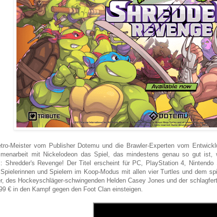
tro-Meister vom Publisher Dotemu und die Brawler-Experten vom Entwicklu
enarbeit mit Nickelodeon das Spiel, das mindestens genau so gut ist, w
s: Shredder's Revenge! Der Titel erscheint für PC, PlayStation 4, Ninten
Spielerinnen und Spielern im Koop-Modus mit allen vier Turtles und dem sp
er, des Hockeyschläger-schwingenden Helden Casey Jones und der schlagfert
,99 € in den Kampf gegen den Foot Clan einsteigen.