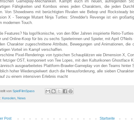
 frischen Gameplay-Mechaniken. Kämpft euch im neuen, aufregenden Sto
artigen Fähigkeiten und Kombos eines jeden Charakters, die jeden Dur
. Von Showdowns mit berüchtigten Rivalen wie Bebop und Rocksteady bis
ion X - Teenage Mutant Ninja Turtles: Shredder's Revenge ist ein großart
n modernen Touch.
le Features? Na logo!Ikonische, von den 80er Jahren inspirierte Retro-Turtle
r und Online-Koop für bis zu sechs Spielerinnen und Spieler, mit April O'Ne
den Charakter zugeschnittene Attribute, Bewegungen und Animationen, die di
artigen Vorteil im Kampf verschaffen.
schöne Pixel-Renderings von typischen Schauplätzen wie Dimension X, Con
t fetziger OST, komponiert von Tee Lopes, mit den Kulturikonen Ghostface K
nnisch ausgearbeitetes Plattform-Brawler-Gameplay von den Teams hinter S
blich hoher Wiederspielwert durch die Herausforderung, alle sieben Charakte
auf zu einem intensiven Erlebnis macht
tellt von
SpielFilmSpass
s:
Konsolen
,
News
er Post
Startseite