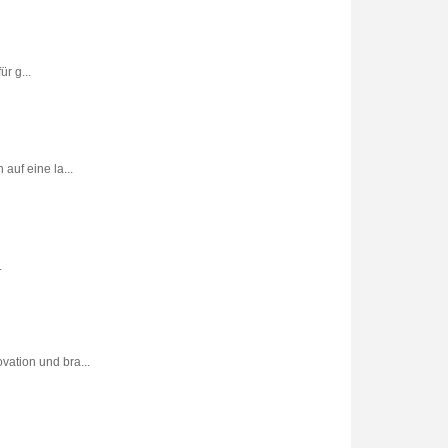
r g...
uf eine la...
.
vation und bra...