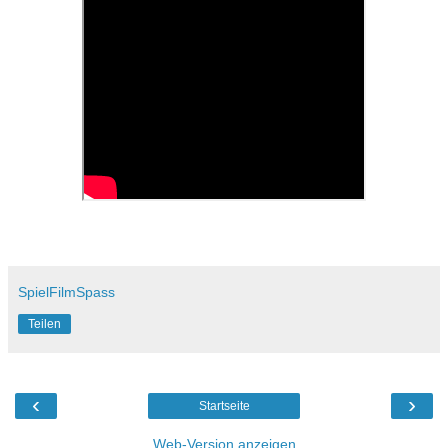
SpielFilmSpass
Teilen
‹
›
Startseite
Web-Version anzeigen