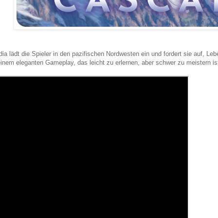
ia lädt die Spieler in den pazifischen Nordwesten ein und fordert sie auf, L
einem eleganten Gameplay, das leicht zu erlernen, aber schwer zu meistern is