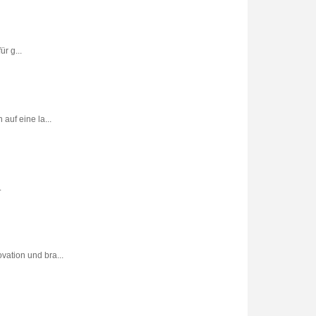
r g...
uf eine la...
.
vation und bra...