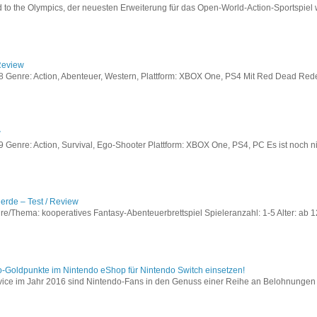
to the Olympics, der neuesten Erweiterung für das Open-World-Action-Sportspiel w
Review
Genre: Action, Abenteuer, Western, Plattform: XBOX One, PS4 Mit Red Dead Redem
w
enre: Action, Survival, Ego-Shooter Plattform: XBOX One, PS4, PC Es ist noch nic
lerde – Test / Review
e/Thema: kooperatives Fantasy-Abenteuerbrettspiel Spieleranzahl: 1-5 Alter: ab 12
o-Goldpunkte im Nintendo eShop für Nintendo Switch einsetzen!
vice im Jahr 2016 sind Nintendo-Fans in den Genuss einer Reihe an Belohnungen 