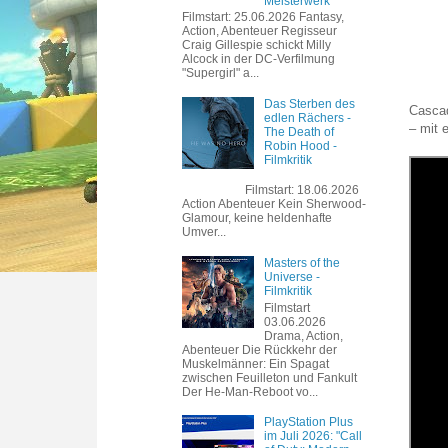
Meisterwerk
Filmstart: 25.06.2026 Fantasy,
Action, Abenteuer Regisseur
Craig Gillespie schickt Milly
Alcock in der DC-Verfilmung
"Supergirl" a...
Das Sterben des
Cascad
edlen Rächers -
– mit 
The Death of
Robin Hood -
Filmkritik
Filmstart: 18.06.2026
Action Abenteuer Kein Sherwood-
Glamour, keine heldenhafte
Umver...
Masters of the
Universe -
Filmkritik
Filmstart
03.06.2026
Drama, Action,
Abenteuer Die Rückkehr der
Muskelmänner: Ein Spagat
zwischen Feuilleton und Fankult
Der He-Man-Reboot vo...
PlayStation Plus
im Juli 2026: "Call