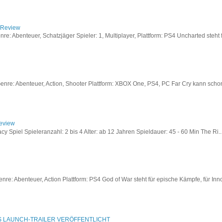
/ Review
: Abenteuer, Schatzjäger Spieler: 1, Multiplayer, Plattform: PS4 Uncharted steht fü
re: Abenteuer, Action, Shooter Plattform: XBOX One, PS4, PC Far Cry kann schon a
Review
acy Spiel Spieleranzahl: 2 bis 4 Alter: ab 12 Jahren Spieldauer: 45 - 60 Min The Ri..
re: Abenteuer, Action Plattform: PS4 God of War steht für epische Kämpfe, für Inno
S LAUNCH-TRAILER VERÖFFENTLICHT