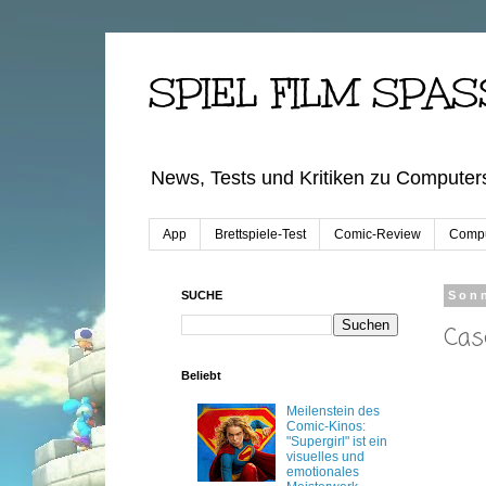
SPIEL FILM SPAS
News, Tests und Kritiken zu Computers
App
Brettspiele-Test
Comic-Review
Compu
SUCHE
Sonn
Cas
Beliebt
Meilenstein des
Comic-Kinos:
"Supergirl" ist ein
visuelles und
emotionales