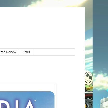
zert-Review
News