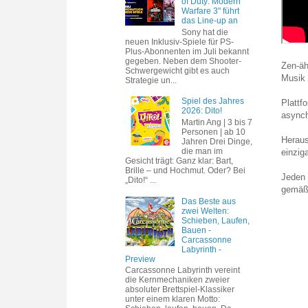
of Duty: Modern
Warfare 3" führt
das Line-up an
Sony hat die
neuen Inklusiv-Spiele für PS-
Plus-Abonnenten im Juli bekannt
gegeben. Neben dem Shooter-
Zen-äh
Schwergewicht gibt es auch
Musik 
Strategie un...
Spiel des Jahres
Plattf
2026: Dito!
asynch
Martin Ang | 3 bis 7
Personen | ab 10
Heraus
Jahren Drei Dinge,
die man im
einzig
Gesicht trägt: Ganz klar: Bart,
Brille – und Hochmut. Oder? Bei
Jeden 
„Dito!“ ...
gemäß 
Das Beste aus
zwei Welten:
Schieben, Laufen,
Bauen -
Carcassonne
Labyrinth -
Preview
Carcassonne Labyrinth vereint
die Kernmechaniken zweier
absoluter Brettspiel-Klassiker
unter einem klaren Motto: