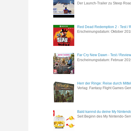
Der Launch-Trailer zu Steep Road 
Red Dead Redemption 2 - Test / 
Erscheinungsdatum: Oktober 2018 
Far Cry New Dawn - Test / Revie
Erscheinungsdatum: Februar 2019 G
Herr der Ringe: Reise durch Mitte
Verlag: Fantasy Flight Games Genr
Bald kannst du deine My Nintend
Seit Beginn des My Nintendo-Ser