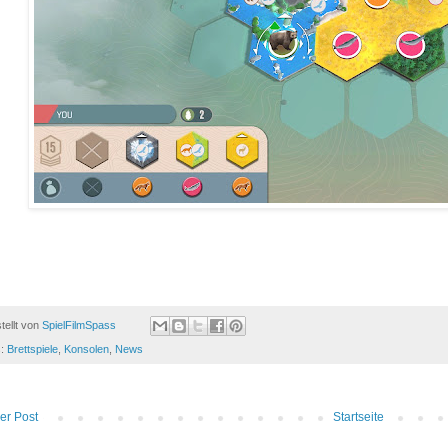
tellt von
SpielFilmSpass
s:
Brettspiele
,
Konsolen
,
News
er Post
Startseite