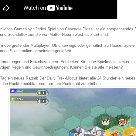
nliches Gameplay : Jedes Spiel von Cascadia Digital ist ein entspannendes
und Soundeffekten, die von Mutter Natur selbst inspiriert sind.
ormübergreifender Multiplayer: Ob unterwegs oder gemütlich zu Hause, Spieler
rone Spiele online gemeinsam genießen.
forderungen und Einzelszenarien: Entdecken Sie neue Spielmöglichkeiten in 
artigen Regeln und Gewinnbedingungen. Können Sie sie alle meistern?
Tag ein neues Rätsel: Der Daily Trek-Modus bietet alle 24 Stunden ein neues
den Punktemodifikatoren, um Ihre Punktzahl zu erhöhen!