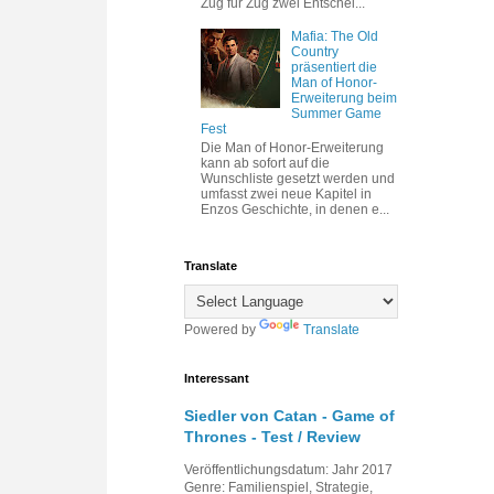
Zug für Zug zwei Entschei...
Mafia: The Old
Country
präsentiert die
Man of Honor-
Erweiterung beim
Summer Game
Fest
Die Man of Honor-Erweiterung
kann ab sofort auf die
Wunschliste gesetzt werden und
umfasst zwei neue Kapitel in
Enzos Geschichte, in denen e...
Translate
Powered by
Translate
Interessant
Siedler von Catan - Game of
Thrones - Test / Review
Veröffentlichungsdatum: Jahr 2017
Genre: Familienspiel, Strategie,