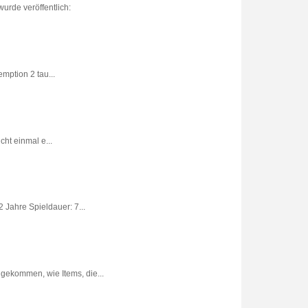
urde veröffentlich:
ption 2 tau...
ht einmal e...
 Jahre Spieldauer: 7...
gekommen, wie Items, die...