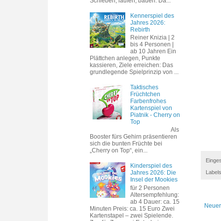
Schieben, laufen, bauen. Da...
Kennerspiel des
Jahres 2026:
Rebirth
Reiner Knizia | 2
bis 4 Personen |
ab 10 Jahren Ein
Plättchen anlegen, Punkte
kassieren, Ziele erreichen: Das
grundlegende Spielprinzip von ...
Taktisches
Früchtchen
Farbenfrohes
Kartenspiel von
Piatnik - Cherry on
Top
Als
Booster fürs Gehirn präsentieren
sich die bunten Früchte bei
„Cherry on Top“, ein...
Einges
Kinderspiel des
Jahres 2026: Die
Label
Insel der Mookies
für 2 Personen
Altersempfehlung:
ab 4 Dauer: ca. 15
Neuer
Minuten Preis: ca. 15 Euro Zwei
Kartenstapel – zwei Spielende.