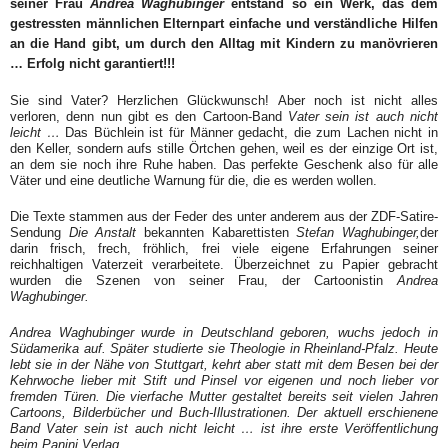
seiner Frau
Andrea Waghubinger
entstand so ein Werk, das dem
gestressten männlichen Elternpart einfache und verständliche Hilfen
an die Hand gibt, um durch den Alltag mit Kindern zu manövrieren
… Erfolg nicht garantiert!!!
Sie sind Vater? Herzlichen Glückwunsch! Aber noch ist nicht alles
verloren, denn nun gibt es den Cartoon-Band
Vater sein ist auch nicht
leicht …
Das Büchlein ist für Männer gedacht, die zum Lachen nicht in
den Keller, sondern aufs stille Örtchen gehen, weil es der einzige Ort ist,
an dem sie noch ihre Ruhe haben. Das perfekte Geschenk also für alle
Väter und eine deutliche Warnung für die, die es werden wollen.
Die Texte stammen aus der Feder des unter anderem aus der ZDF-Satire-
Sendung
Die Anstalt
bekannten Kabarettisten
Stefan Waghubinger,
der
darin frisch, frech, fröhlich, frei viele eigene Erfahrungen seiner
reichhaltigen Vaterzeit verarbeitete. Überzeichnet zu Papier gebracht
wurden die Szenen von seiner Frau, der Cartoonistin
Andrea
Waghubinger.
Andrea Waghubinger
wurde in Deutschland geboren, wuchs jedoch in
Südamerika auf. Später studierte sie Theologie in Rheinland-Pfalz. Heute
lebt sie in der Nähe von Stuttgart, kehrt aber statt mit dem Besen bei der
Kehrwoche lieber mit Stift und Pinsel vor eigenen und noch lieber vor
fremden Türen. Die vierfache Mutter gestaltet bereits seit vielen Jahren
Cartoons, Bilderbücher und Buch-Illustrationen. Der aktuell erschienene
Band
Vater sein ist auch nicht leicht …
ist ihre erste Veröffentlichung
beim
Panini Verlag.