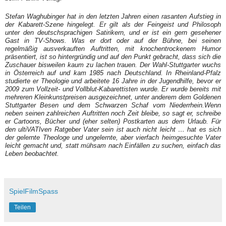
Stefan Waghubinger
hat in den letzten Jahren einen rasanten Aufstieg in
der Kabarett-Szene hingelegt. Er gilt als der Feingeist und Philosoph
unter den deutschsprachigen Satirikern, und er ist ein gern gesehener
Gast in TV-Shows. Was er dort oder auf der Bühne, bei seinen
regelmäßig ausverkauften Auftritten, mit knochentrockenem Humor
präsentiert, ist so hintergründig und auf den Punkt gebracht, dass sich die
Zuschauer bisweilen kaum zu lachen trauen. Der Wahl-Stuttgarter wuchs
in Österreich auf und kam 1985 nach Deutschland. In Rheinland-Pfalz
studierte er Theologie und arbeitete 16 Jahre in der Jugendhilfe, bevor er
2009 zum Vollzeit- und Vollblut-Kabarettisten wurde. Er wurde bereits mit
mehreren Kleinkunstpreisen ausgezeichnet, unter anderem dem
Goldenen
Stuttgarter Besen
und dem
Schwarzen Schaf vom Niederrhein.
Wenn
neben seinen zahlreichen Auftritten noch Zeit bleibe, so sagt er, schreibe
er Cartoons, Bücher und (eher selten) Postkarten aus dem Urlaub. Für
den ultiVATIven Ratgeber
Vater sein ist auch nicht leicht …
hat es sich
der gelernte Theologe und ungelernte, aber vierfach heimgesuchte Vater
leicht gemacht und, statt mühsam nach Einfällen zu suchen, einfach das
Leben beobachtet.
SpielFilmSpass
Teilen