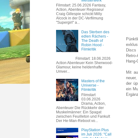
Meisterwerk
Filmstart: 25.06.2026 Fantasy,
Action, Abenteuer Regisseur
Craig Gillespie schickt Milly
Alcock in der DC-Verfilmung
"Supergirl" a...
Das Sterben des
edlen Rächers -
Pünktl
The Death of
exklus
Robin Hood -
Filmkritik
Discs 
Retro-
Filmstart: 18.06.2026
Hang-O
Action Abenteuer Kein Sherwood-
Glamour, keine heldenhafte
Umver...
Mit a
neuer,
Masters of the
der üp
Universe -
ein Mu
Filmkritik
Ergänz
Filmstart
03.06.2026
Drama, Action,
Abenteuer Die Rückkehr der
Muskelmänner: Ein Spagat
zwischen Feuilleton und Fankult
Der He-Man-Reboot vo...
PlayStation Plus
im Juli 2026: "Call