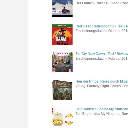
Der Launch-Trailer zu Steep Road 
Red Dead Redemption 2 - Test / 
Erscheinungsdatum: Oktober 2018 
Far Cry New Dawn - Test / Revie
Erscheinungsdatum: Februar 2019 G
Herr der Ringe: Reise durch Mitte
Verlag: Fantasy Flight Games Genr
Bald kannst du deine My Nintend
Seit Beginn des My Nintendo-Ser