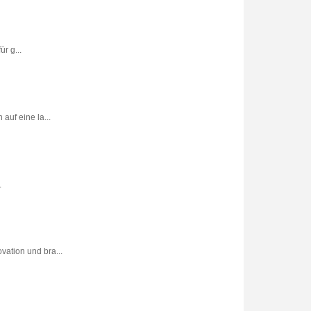
r g...
uf eine la...
.
vation und bra...