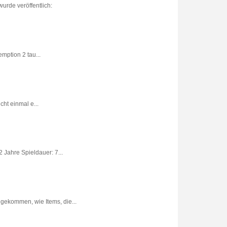
urde veröffentlich:
ption 2 tau...
ht einmal e...
 Jahre Spieldauer: 7...
gekommen, wie Items, die...