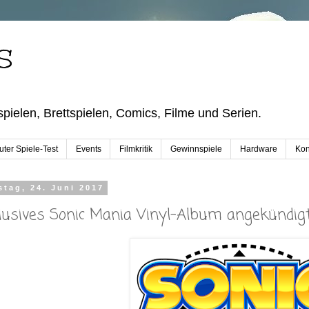
S
pielen, Brettspielen, Comics, Filme und Serien.
ter Spiele-Test
Events
Filmkritik
Gewinnspiele
Hardware
Kon
tag, 24. Juni 2017
lusives Sonic Mania Vinyl-Album angekündigt