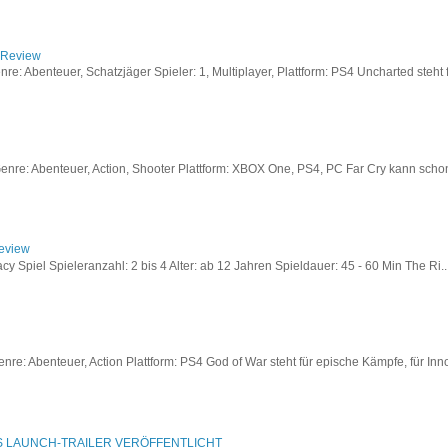
/ Review
: Abenteuer, Schatzjäger Spieler: 1, Multiplayer, Plattform: PS4 Uncharted steht fü
re: Abenteuer, Action, Shooter Plattform: XBOX One, PS4, PC Far Cry kann schon a
Review
acy Spiel Spieleranzahl: 2 bis 4 Alter: ab 12 Jahren Spieldauer: 45 - 60 Min The Ri..
re: Abenteuer, Action Plattform: PS4 God of War steht für epische Kämpfe, für Inno
S LAUNCH-TRAILER VERÖFFENTLICHT