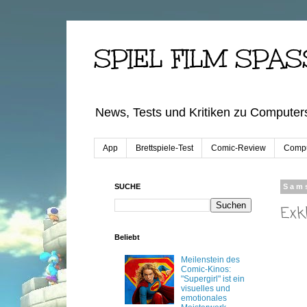
SPIEL FILM SPAS
News, Tests und Kritiken zu Computers
App
Brettspiele-Test
Comic-Review
Compu
SUCHE
Sams
Exk
Beliebt
Meilenstein des
Comic-Kinos:
"Supergirl" ist ein
visuelles und
emotionales