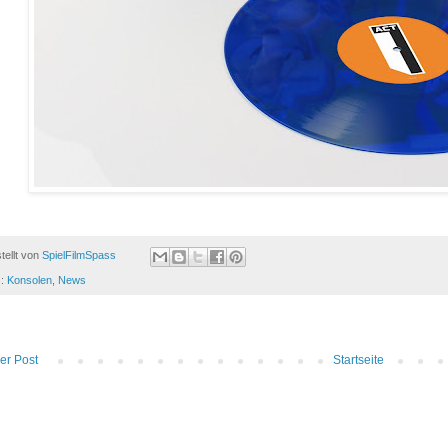
tellt von
SpielFilmSpass
s:
Konsolen
,
News
er Post
Startseite