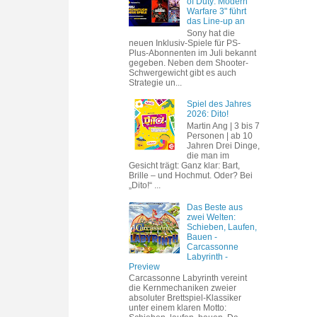
of Duty: Modern
Warfare 3" führt
das Line-up an
Sony hat die
neuen Inklusiv-Spiele für PS-
Plus-Abonnenten im Juli bekannt
gegeben. Neben dem Shooter-
Schwergewicht gibt es auch
Strategie un...
Spiel des Jahres
2026: Dito!
Martin Ang | 3 bis 7
Personen | ab 10
Jahren Drei Dinge,
die man im
Gesicht trägt: Ganz klar: Bart,
Brille – und Hochmut. Oder? Bei
„Dito!“ ...
Das Beste aus
zwei Welten:
Schieben, Laufen,
Bauen -
Carcassonne
Labyrinth -
Preview
Carcassonne Labyrinth vereint
die Kernmechaniken zweier
absoluter Brettspiel-Klassiker
unter einem klaren Motto: