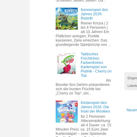
Schieben, laufen, bauen. Da...
Kennerspiel des
Jahres 2026:
Rebirth
Reiner Knizia | 2
bis 4 Personen |
ab 10 Jahren Ein
Plättchen anlegen, Punkte
kassieren, Ziele erreichen: Das
grundlegende Spielprinzip von ...
Taktisches
Früchtchen
Farbenfrohes
Kartenspiel von
Piatnik - Cherry on
Top
Einges
Als
Booster fürs Gehirn präsentieren
Label
sich die bunten Früchte bei
„Cherry on Top“, ein...
Kinderspiel des
Jahres 2026: Die
Neuer
Insel der Mookies
für 2 Personen
Altersempfehlung:
ab 4 Dauer: ca. 15
Minuten Preis: ca. 15 Euro Zwei
Kartenstapel – zwei Spielende.