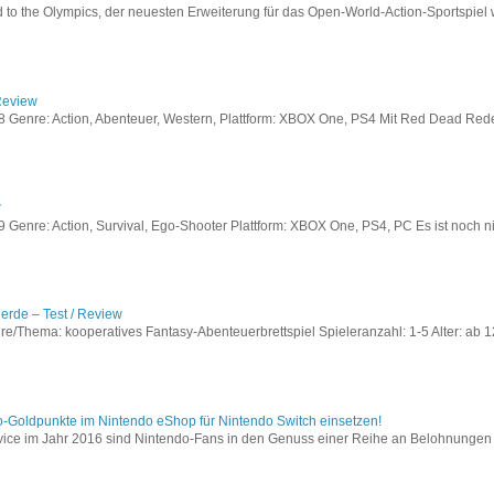
to the Olympics, der neuesten Erweiterung für das Open-World-Action-Sportspiel w
Review
Genre: Action, Abenteuer, Western, Plattform: XBOX One, PS4 Mit Red Dead Redem
w
enre: Action, Survival, Ego-Shooter Plattform: XBOX One, PS4, PC Es ist noch nic
lerde – Test / Review
e/Thema: kooperatives Fantasy-Abenteuerbrettspiel Spieleranzahl: 1-5 Alter: ab 12
o-Goldpunkte im Nintendo eShop für Nintendo Switch einsetzen!
vice im Jahr 2016 sind Nintendo-Fans in den Genuss einer Reihe an Belohnungen 