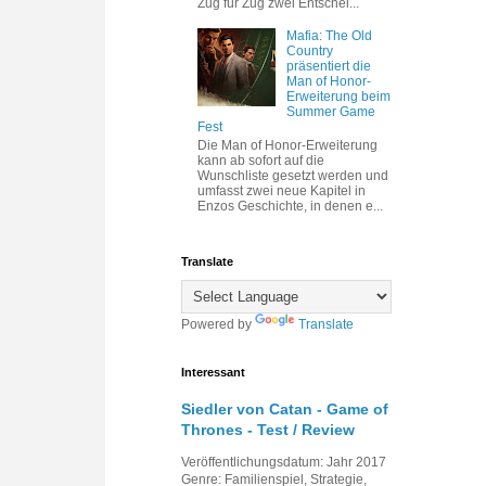
Zug für Zug zwei Entschei...
Mafia: The Old
Country
präsentiert die
Man of Honor-
Erweiterung beim
Summer Game
Fest
Die Man of Honor-Erweiterung
kann ab sofort auf die
Wunschliste gesetzt werden und
umfasst zwei neue Kapitel in
Enzos Geschichte, in denen e...
Translate
Powered by
Translate
Interessant
Siedler von Catan - Game of
Thrones - Test / Review
Veröffentlichungsdatum: Jahr 2017
Genre: Familienspiel, Strategie,