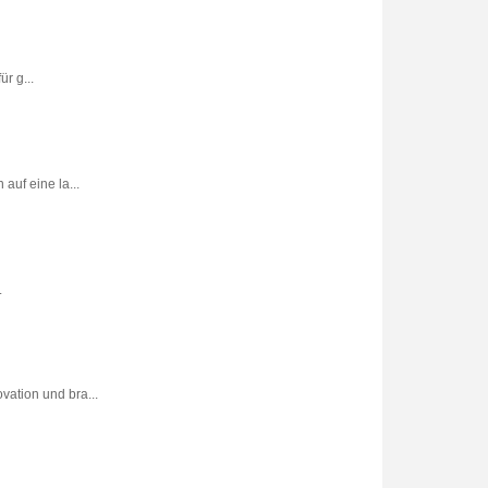
r g...
uf eine la...
.
vation und bra...