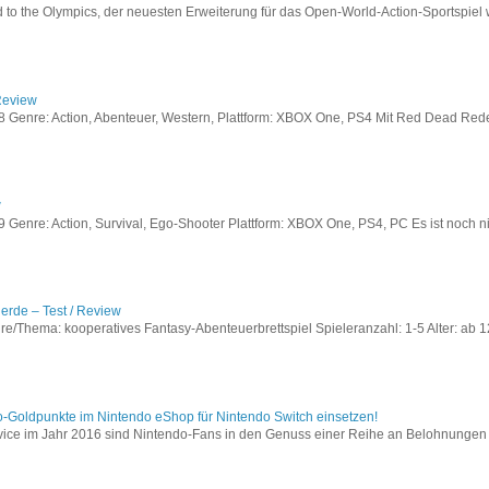
to the Olympics, der neuesten Erweiterung für das Open-World-Action-Sportspiel w
Review
Genre: Action, Abenteuer, Western, Plattform: XBOX One, PS4 Mit Red Dead Redem
w
enre: Action, Survival, Ego-Shooter Plattform: XBOX One, PS4, PC Es ist noch nic
lerde – Test / Review
e/Thema: kooperatives Fantasy-Abenteuerbrettspiel Spieleranzahl: 1-5 Alter: ab 12
o-Goldpunkte im Nintendo eShop für Nintendo Switch einsetzen!
vice im Jahr 2016 sind Nintendo-Fans in den Genuss einer Reihe an Belohnungen 