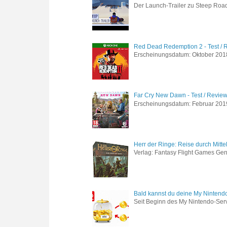
Der Launch-Trailer zu Steep Road 
Red Dead Redemption 2 - Test / 
Erscheinungsdatum: Oktober 2018 
Far Cry New Dawn - Test / Revie
Erscheinungsdatum: Februar 2019 G
Herr der Ringe: Reise durch Mitte
Verlag: Fantasy Flight Games Genr
Bald kannst du deine My Nintend
Seit Beginn des My Nintendo-Ser