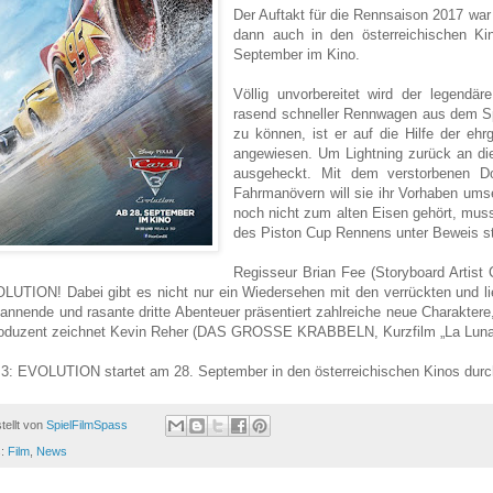
Der Auftakt für die Rennsaison 2017 war
dann auch in den österreichischen 
September im Kino.
Völlig unvorbereitet wird der legendä
rasend schneller Rennwagen aus dem Spo
zu können, ist er auf die Hilfe der eh
angewiesen. Um Lightning zurück an die
ausgeheckt. Mit dem verstorbenen Do
Fahrmanövern will sie ihr Vorhaben um
noch nicht zum alten Eisen gehört, mus
des Piston Cup Rennens unter Beweis st
Regisseur Brian Fee (Storyboard Artis
LUTION! Dabei gibt es nicht nur ein Wiedersehen mit den verrückten und li
annende und rasante dritte Abenteuer präsentiert zahlreiche neue Charaktere,
oduzent zeichnet Kevin Reher (DAS GROSSE KRABBELN, Kurzfilm „La Luna“)
: EVOLUTION startet am 28. September in den österreichischen Kinos durch
tellt von
SpielFilmSpass
s:
Film
,
News