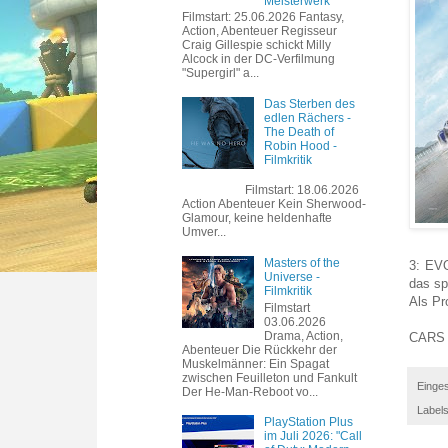
Meisterwerk
Filmstart: 25.06.2026 Fantasy,
Action, Abenteuer Regisseur
Craig Gillespie schickt Milly
Alcock in der DC-Verfilmung
"Supergirl" a...
Das Sterben des
edlen Rächers -
The Death of
Robin Hood -
Filmkritik
Filmstart: 18.06.2026
Action Abenteuer Kein Sherwood-
Glamour, keine heldenhafte
Umver...
Masters of the
3: EVO
Universe -
das sp
Filmkritik
Als Pr
Filmstart
03.06.2026
Drama, Action,
CARS 3
Abenteuer Die Rückkehr der
Muskelmänner: Ein Spagat
zwischen Feuilleton und Fankult
Einges
Der He-Man-Reboot vo...
Label
PlayStation Plus
im Juli 2026: "Call