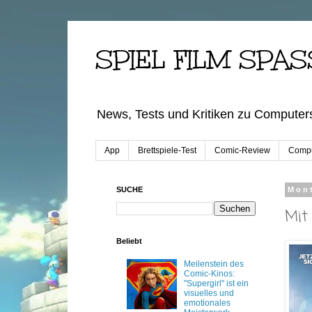
SPIEL FILM SPAS
News, Tests und Kritiken zu Computers
App
Brettspiele-Test
Comic-Review
Compu
SUCHE
Mont
Mit
Beliebt
Meilenstein des
Comic-Kinos:
"Supergirl" ist ein
visuelles und
emotionales