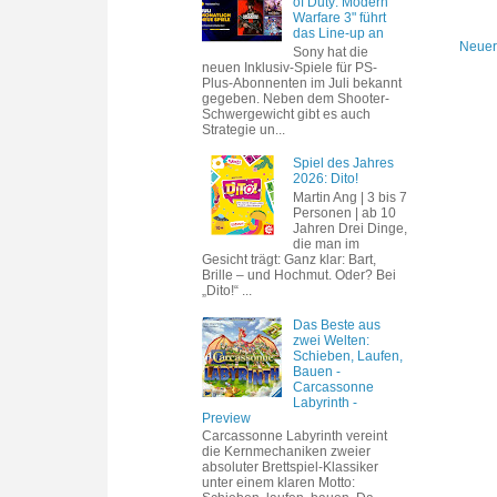
of Duty: Modern
Warfare 3" führt
das Line-up an
Neuer
Sony hat die
neuen Inklusiv-Spiele für PS-
Plus-Abonnenten im Juli bekannt
gegeben. Neben dem Shooter-
Schwergewicht gibt es auch
Strategie un...
Spiel des Jahres
2026: Dito!
Martin Ang | 3 bis 7
Personen | ab 10
Jahren Drei Dinge,
die man im
Gesicht trägt: Ganz klar: Bart,
Brille – und Hochmut. Oder? Bei
„Dito!“ ...
Das Beste aus
zwei Welten:
Schieben, Laufen,
Bauen -
Carcassonne
Labyrinth -
Preview
Carcassonne Labyrinth vereint
die Kernmechaniken zweier
absoluter Brettspiel-Klassiker
unter einem klaren Motto: