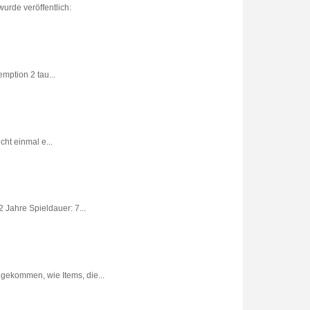
urde veröffentlich:
ption 2 tau...
ht einmal e...
 Jahre Spieldauer: 7...
gekommen, wie Items, die...