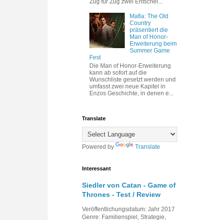
Zug für Zug zwei Entschei...
Mafia: The Old
Country
präsentiert die
Man of Honor-
Erweiterung beim
Summer Game
Fest
Die Man of Honor-Erweiterung
kann ab sofort auf die
Wunschliste gesetzt werden und
umfasst zwei neue Kapitel in
Enzos Geschichte, in denen e...
Translate
Powered by
Translate
Interessant
Siedler von Catan - Game of
Thrones - Test / Review
Veröffentlichungsdatum: Jahr 2017
Genre: Familienspiel, Strategie,