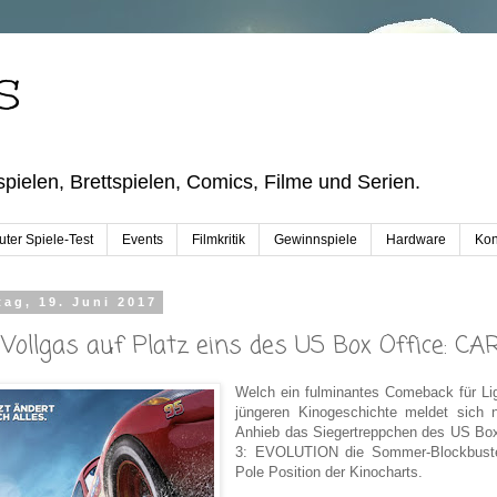
S
pielen, Brettspielen, Comics, Filme und Serien.
ter Spiele-Test
Events
Filmkritik
Gewinnspiele
Hardware
Kon
ag, 19. Juni 2017
 Vollgas auf Platz eins des US Box Office: C
Welch ein fulminantes Comeback für L
jüngeren Kinogeschichte meldet sich 
Anhieb das Siegertreppchen des US Box 
3: EVOLUTION die Sommer-Blockbuster-
Pole Position der Kinocharts.