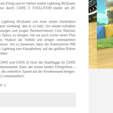
 ein Erfolg und im Herbst startet Lightning McQueen
Kinos durch. CARS 3: EVOLUTION startet am 28.
re Lightning McQueen von einer neuen Generation
rt verdrängt, den er so liebt. Um wieder mithalten
rgeizigen und jungen Renntechnikerin Cruz Ramirez
 Spitze zu bringen, hat sie auch schon einen Plan
c Hudson als Vorbild und einigen unerwarteten
setzen. Um zu beweisen, dass die Startnummer #95
s Lightning sein Kämpferherz auf der größten Bühne
ellen.
t CARS und CARS 2) hisst die Startflagge für CARS
ebenswerten Stars der ersten beiden Erfolgsfilme –
 die ordentlich Speed auf die Kinoleinwand bringen.
 verantwortlich.
! -)