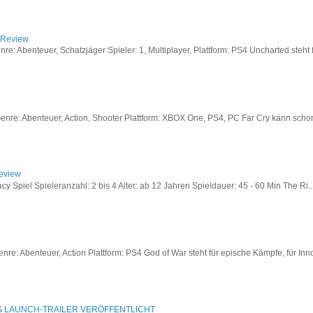
/ Review
: Abenteuer, Schatzjäger Spieler: 1, Multiplayer, Plattform: PS4 Uncharted steht fü
re: Abenteuer, Action, Shooter Plattform: XBOX One, PS4, PC Far Cry kann schon a
Review
acy Spiel Spieleranzahl: 2 bis 4 Alter: ab 12 Jahren Spieldauer: 45 - 60 Min The Ri..
re: Abenteuer, Action Plattform: PS4 God of War steht für epische Kämpfe, für Inno
S LAUNCH-TRAILER VERÖFFENTLICHT