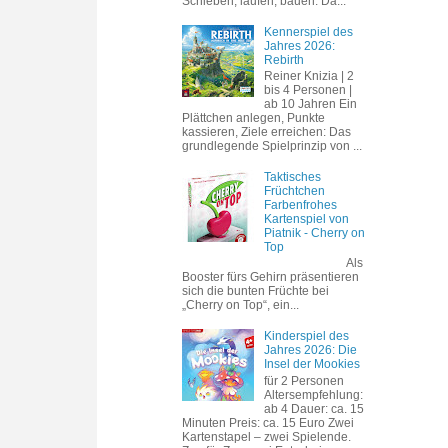
Schieben, laufen, bauen. Da...
Kennerspiel des
Jahres 2026:
Rebirth
Reiner Knizia | 2
bis 4 Personen |
ab 10 Jahren Ein
Plättchen anlegen, Punkte
kassieren, Ziele erreichen: Das
grundlegende Spielprinzip von ...
Taktisches
Früchtchen
Farbenfrohes
Kartenspiel von
Piatnik - Cherry on
Top
Als
Booster fürs Gehirn präsentieren
sich die bunten Früchte bei
„Cherry on Top“, ein...
Kinderspiel des
Jahres 2026: Die
Insel der Mookies
für 2 Personen
Altersempfehlung:
ab 4 Dauer: ca. 15
Minuten Preis: ca. 15 Euro Zwei
Kartenstapel – zwei Spielende.